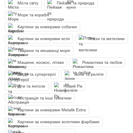
Міста світу
Пейзаж та природа
Море та кораблі
Картини за номерами собачки
Картини за номерами коти
Птахи та метелики
Тварини та мешканці моря
Машини, космос, літаки
Романтика та любов
Люди та супергерої
Ікони та релігія
Діти та янголи
Новий Рік
Абстракція та інші тематики
Картини за номерами Metalik Extra
Картини за номерами золотими фарбами