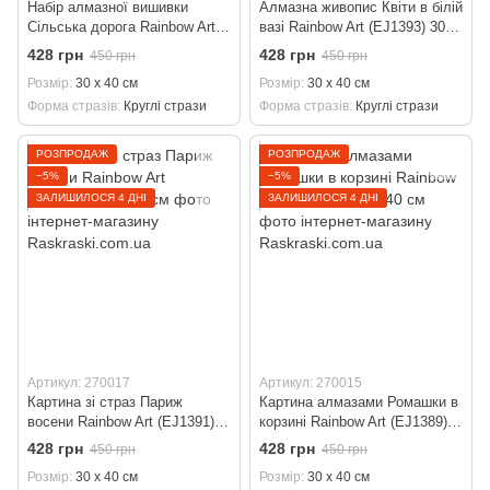
Набір алмазної вишивки
Алмазна живопис Квіти в білій
Сільська дорога Rainbow Art
вазі Rainbow Art (EJ1393) 30 х
(EJ1404) 30 х 40 см
40 см
428 грн
428 грн
450 грн
450 грн
Розмір
30 х 40 см
Розмір
30 х 40 см
Форма стразів
Круглі стрази
Форма стразів
Круглі стрази
РОЗПРОДАЖ
РОЗПРОДАЖ
−5%
−5%
ЗАЛИШИЛОСЯ 4 ДНІ
ЗАЛИШИЛОСЯ 4 ДНІ
Артикул: 270017
Артикул: 270015
Картина зі страз Париж
Картина алмазами Ромашки в
восени Rainbow Art (EJ1391)
корзині Rainbow Art (EJ1389)
30 х 40 см
30 х 40 см
428 грн
428 грн
450 грн
450 грн
Розмір
30 х 40 см
Розмір
30 х 40 см