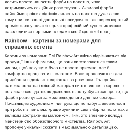
досить просто наносити фарби на полотно, чітко
дотримуючись секційних розмежувань. Акрилові фарби
найнеймовірніших відтінків лягають на полотно дуже легко,
тому при наявності достатньої посидючості вже через короткий
проміжок часу початківець чи професійний художник зможе
насолодитися першими плодами своєї кропіткої праці.
Rainbow – картини за номерами для
справжніх естетів
Картини за номерами ТМ Rainbow Art якісно відрізняються від
продукції інших фірм тим, що вони виготовляються таким
чином, щоб покупцям було не просто приємно, але й
комфортно працювати з полотном. Вони пропонуються для
придбання в декількох варіантах за розміром. Галерейна
натяжка полотна і якісний матеріал виготовлення з хорошою
поглинаючою здатністю дозволяють не турбуватися про те, що
фарби розтечуться за межі відведеного для них сектора.
Початківцям художникам, чия рука ще не набула впевненості
при роботі з пензлем, краще зупинити свій вибір на полотнах з
великим абстрактним малюнком. Тим, хто впевнено володіє
майстерністю образотворчого мистецтва, Rainbow Art
пропонує унікальні сюжети з максимальною деталізацією.