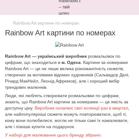
Rainbow Art картини по номерах
Rainbow Art картини по номерах
Rainbow Art — український виробник
розмальовок по
цифрам, що знаходиться в
м. Одеса
. Картини за номерами
Rainbow Art — це не лише велика різноманітність сюжетів,
створених за мотивами відомих художників (Сальвадор Далі,
Річард МакНейл, Леонід Афремов), але і хороший вибір
трендових малюнків.
Люди, які люблять створювати розмальовки по цифрам,
знають, що Rainbow Art картини за номерами — це якість за
доступну ціну.
Виробник оновлює свої колекції раз в квартал
,
але найпопулярніші сюжети можуть повторюватися, щоб ті,
кому вони полюбилися, могли не тільки самі їх намалювати,
але і пізніше купити на подарунок.
У наборі для малювання цього бренду зібрано: