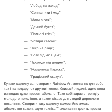
"Лебеді на заході";
"Соняшники і мед";
"Маки в вазі";
"Дачний букет";
"Польові квіти";
"Чотири сезони";
"Тигр на річці";
"Вовк під місяцем";
"Троянди під дощем";
"Романтика Парижа";
"Граціозний скакун".
Купити картину за номерами Rainbow Art можна як для себе,
так і на подарунок другові, колезі, близькій людині, адже вона
виглядає дуже презентабельно. Таке хобі зараз в тренді у
молодого покоління, а також цікаве для людей дорослого
покоління. Створити таку картину самостійно зможе
абсолютно кожен, адже техніка її виконання досить проста –