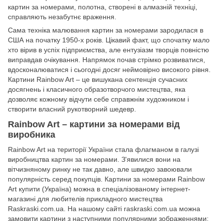
картин за номерами, полотна, створені в алмазній техніці,
справляють незабутнє враження.
Сама техніка малювання картин за номерами зародилася в
США на початку 1950-х років. Цікавий факт, що спочатку мало
хто вірив в успіх підприємства, але ентузіазм творців повністю
виправдав очікування. Напрямок почав стрімко розвиватися,
вдосконалюватися і сьогодні досяг неймовірно високого рівня.
Картини Rainbow Art – це вишукана сентенція сучасних
досягнень і класичного образотворчого мистецтва, яка
дозволяє кожному відчути себе справжнім художником і
створити власний рукотворний шедевр.
Rainbow Art – картини за номерами від
виробника
Rainbow Art на території України стала флагманом в галузі
виробництва картин за номерами. З'явилися вони на
вітчизняному ринку не так давно, але швидко завоювали
популярність серед покупців. Картини за номерами Rainbow
Art купити (Україна) можна в спеціалізованому інтернет-
магазині для любителів прикладного мистецтва
Raskraski.com.ua. На нашому сайті raskraski.com.ua можна
замовити картини з наступними популярними зображеннями: