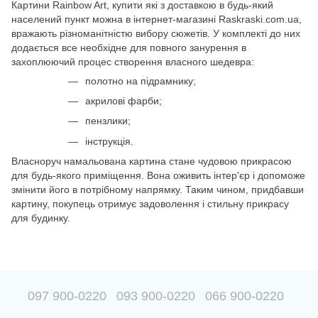
Картини Rainbow Art, купити які з доставкою в будь-який
населений пункт можна в інтернет-магазині Raskraski.com.ua,
вражають різноманітністю вибору сюжетів. У комплекті до них
додається все необхідне для повного занурення в
захоплюючий процес створення власного шедевра:
полотно на підрамнику;
акрилові фарби;
пензлики;
інструкція.
Власноруч намальована картина стане чудовою прикрасою
для будь-якого приміщення. Вона оживить інтер'єр і допоможе
змінити його в потрібному напрямку. Таким чином, придбавши
картину, покупець отримує задоволення і стильну прикрасу
для будинку.
097 900-0220
093 900-0220
066 900-0220