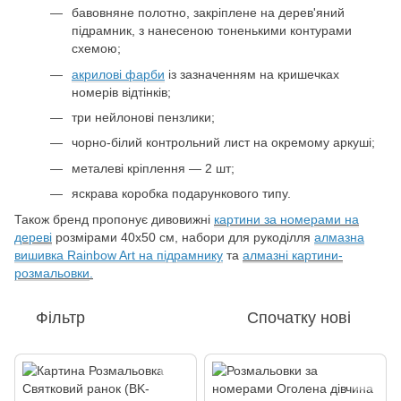
бавовняне полотно, закріплене на дерев'яний
підрамник, з нанесеною тоненькими контурами
схемою;
акрилові фарби
із зазначенням на кришечках
номерів відтінків;
три нейлонові пензлики;
чорно-білий контрольний лист на окремому аркуші;
металеві кріплення — 2 шт;
яскрава коробка подарункового типу.
Також бренд пропонує дивовижні
картини за номерами на
дереві
розмірами 40х50 см, набори для рукоділля
алмазна
вишивка Rainbow Art на підрамнику
та
алмазні картини-
розмальовки
.
Фільтр
Спочатку нові