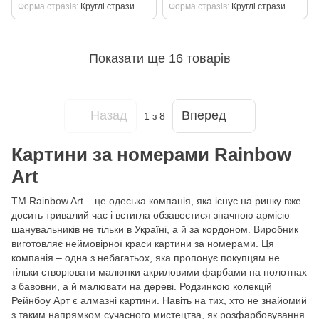
Форма стразів
Круглі стрази
Форма стразів
Круглі стрази
Показати ще 16 товарів
Назад
Вперед
1
з 8
Картини за номерами Rainbow
Art
ТМ Rainbow Art – це одеська компанія, яка існує на ринку вже
досить тривалий час і встигла обзавестися значною армією
шанувальників не тільки в Україні, а й за кордоном. Виробник
виготовляє неймовірної краси картини за номерами. Ця
компанія – одна з небагатьох, яка пропонує покупцям не
тільки створювати малюнки акриловими фарбами на полотнах
з бавовни, а й малювати на дереві. Родзинкою колекцій
Рейнбоу Арт є алмазні картини. Навіть на тих, хто не знайомий
з таким напрямком сучасного мистецтва, як розфарбовування