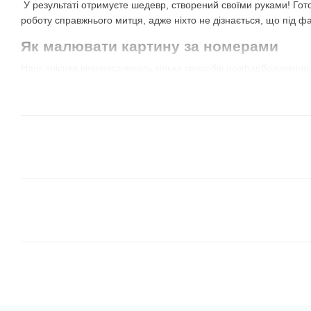
У результаті отримуєте шедевр, створений своїми руками! Гот
роботу справжнього митця, адже ніхто не дізнається, що під ф
Як малювати картину за номерами
Наші клієнти використовують кілька способів розфарбовування
їх самостійно і визначити найкращий для себе!
Всі сегменти одного кольору
. Відкриваєте фарбу 
сектори з таким номером. Потім обираєте наступний 
сектори з цим же номером і так далі. Не обов'язково 
можна брати той, який більше подобається, або той
для сусіднього із уже зафарбованим сегментом.
В цьому випадку результат може бути незрозумілим 
але дуже весело спостерігати, як з'являється картина
Від темних відтінків до світлих.
Це схожий на перш
коричневі і зелені кольори, чудово лягають на худож
межі і вони перекривають лінії контурів. Завдяки ць
сусідні, більш світлі елементи.
Зверніть увагу, що
іноді в наборі є баночка з чо
полотні — темно-сірі області. Деякі виробники роблят
малюють по цифрам вперше, могли потренуватися і 