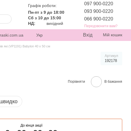
097 900-0220
Графік роботи:
093 900-0220
Пн-пт з 9 до 18:00
Сб з 10 до 15:00
066 900-0220
НД:
вихідний
Передзвонити вам?
Вхід
Мій кошик
raski.com.ua
Укр
в які (VP1191) Babylon 40 х 50 см
Артикул
192178
Порівняти
В бажання
 швидко
До кінця акції