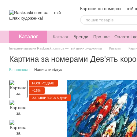
Перейти до основного контенту
Картини по номерах – твій 
Каталог
Каталог
Бренди
Про нас
Оплата і д
Інтернет-магазин Raskraski.com.ua — твій шлях художника
Каталог
Карт
Картина за номерами Дев'ять короп
В наявності
Написати відгук
РОЗПРОДАЖ
−15%
ЗАЛИШИЛОСЬ 5 ДНІВ