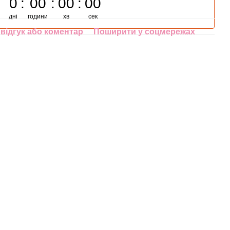
0
00
00
00
дні
години
хв
сек
відгук або коментар
Поширити у соцмережах