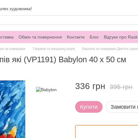
шлях художника!
оставка
Обмін та повернення
Контакти
Блог
Відгуки про Rask
ини за номерами
Тварини та мешканці моря
Картина за номерами Дев'ять коропі
ів які (VP1191) Babylon 40 х 50 см
336 грн
395 грн
Купити
Замовити