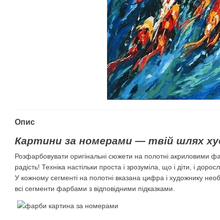
Опис
Картини за номерами — твій шлях ху
Розфарбовувати оригінальні сюжети на полотні акриловими ф
радість! Техніка настільки проста і зрозуміла, що і діти, і дорос
У кожному сегменті на полотні вказана цифра і художнику нео
всі сегменти фарбами з відповідними підказками.