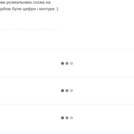
ова розмальовка схожа на
арбою були цифри і контури :)
 картин. Радимо випробувати
з №1 і розфарбовуєте всі
номер і зафарбовуєте всі
використовувати їх по порядку,
, що передбачений
майже до останньої фарби,
 :)
ий варіант. Темні, наприклад,
нє полотно, добре видно їхні
ому дуже зручно замальовувати
рною фарбою без номера
, а на
ь їх спеціально, щоб люди, які
розфарбувати спочатку їх —