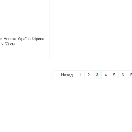
и Ненька Україна ©Ірина
 х 50 см
Назад
1
2
3
4
5
6