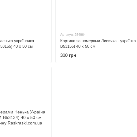
Артикул: 254964
ленька україночка
Картина за номерами Лисичка - українка
3155) 40 х 50 см
B53156) 40 х 50 см
310 грн