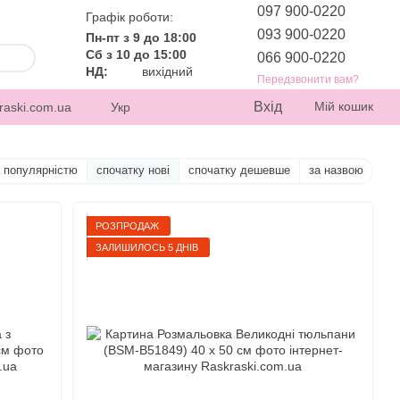
097 900-0220
Графік роботи:
093 900-0220
Пн-пт з 9 до 18:00
Сб з 10 до 15:00
066 900-0220
НД:
вихідний
Передзвонити вам?
Вхід
Мій кошик
raski.com.ua
Укр
а популярністю
спочатку нові
спочатку дешевше
за назвою
РОЗПРОДАЖ
ЗАЛИШИЛОСЬ 5 ДНІВ