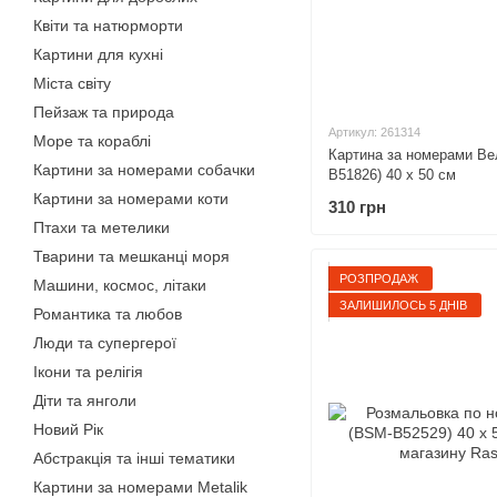
Квіти та натюрморти
Картини для кухні
Міста світу
Пейзаж та природа
Артикул: 261314
Море та кораблі
Картина за номерами Ве
Картини за номерами собачки
B51826) 40 х 50 см
Картини за номерами коти
310 грн
Птахи та метелики
Тварини та мешканці моря
РОЗПРОДАЖ
Машини, космос, літаки
ЗАЛИШИЛОСЬ 5 ДНІВ
Романтика та любов
Люди та супергерої
Ікони та релігія
Діти та янголи
Новий Рік
Абстракція та інші тематики
Картини за номерами Metalik