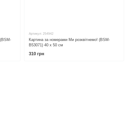
Артикул: 254942
 (BSM-
Картина за номерами Ми розквітнемо! (BSM-
B53071) 40 х 50 см
310 грн