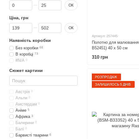
Від Знижка, %
До Знижка, %
ОК
Ціна, грн
Від Ціна, грн
До Ціна, грн
ОК
Артикул: 257445
Наявність коробки
Полотно для малювання 
B52451) 40 х 50 см
Без коробки
68
В коробці
73
310 грн
#N/A
0
Сюжет картини
РОЗПРОДАЖ
ЗАЛИШИЛОСЬ 5 ДНІВ
Австрія
0
Альпи
0
Амстердам
0
Аніме
5
Африка
3
Балерини
0
Балі
0
Барвисті тварини
6