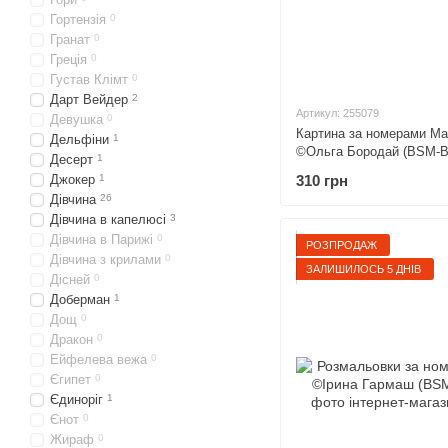
Гортензія
0
Гранат
0
Греція
0
Густав Клімт
0
Дарт Вейдер
2
Артикул: 255079
Девушка
0
Картина за номерами Ма
Дельфіни
1
©Ольга Бородай (BSM-B5
Десерт
1
310 грн
Джокер
1
Дівчина
26
Дівчина в капелюсі
3
Дівчина в Парижі
0
РОЗПРОДАЖ
Дівчина з крилами
0
ЗАЛИШИЛОСЬ 5 ДНІВ
Дісней
0
Доберман
1
Дощ
0
Дракон
0
Ейфелева вежа
0
Єгипет
0
Єдиноріг
1
Єнот
0
Жираф
0