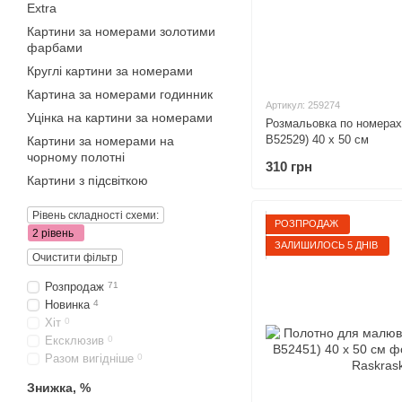
Extra
Картини за номерами золотими
фарбами
Круглі картини за номерами
Картина за номерами годинник
Артикул: 259274
Уцінка на картини за номерами
Розмальовка по номерах
B52529) 40 х 50 см
Картини за номерами на
чорному полотні
310 грн
Картини з підсвіткою
Рівень складності схеми:
РОЗПРОДАЖ
2 рівень
ЗАЛИШИЛОСЬ 5 ДНІВ
Очистити фільтр
Розпродаж
71
Новинка
4
Хіт
0
Ексклюзив
0
Разом вигідніше
0
Знижка, %