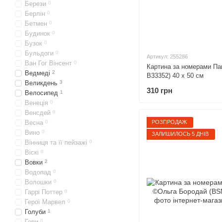
Берези
0
Берлін
0
Бетмен
0
Будинок
0
Бузок
0
Бульдоги
0
Артикул: 255286
Ван Гог Вінсент
0
Картина за номерами Пап
Ведмеді
2
B33352) 40 х 50 см
Великдень
3
310 грн
Велосипед
1
Венеція
0
Венсдей
0
Весна
0
РОЗПРОДАЖ
Вино
0
ЗАЛИШИЛОСЬ 5 ДНІВ
Вінниця та її пейзажі
0
Віскі
0
Вовки
2
Водопад
0
Волошки
0
Гаррі Поттер
0
Герої Марвел
0
Голуби
1
Гори
0