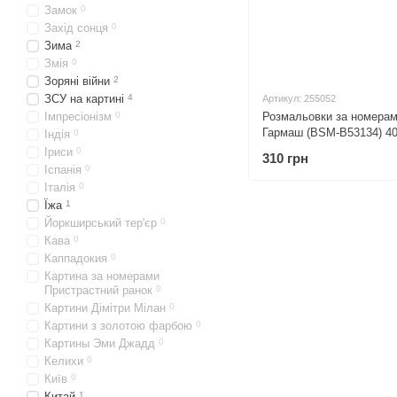
Замок
0
Захід сонця
0
Зима
2
Змія
0
Зоряні війни
2
ЗСУ на картині
4
Артикул: 255052
Розмальовки за номерам
Імпресіонізм
0
Гармаш (BSM-B53134) 40
Індія
0
Іриси
0
310 грн
Іспанія
0
Італія
0
Їжа
1
Йоркширський тер'єр
0
Кава
0
Каппадокия
0
Картина за номерами
Пристрастний ранок
0
Картини Дімітри Мілан
0
Картини з золотою фарбою
0
Картины Эми Джадд
0
Келихи
0
Київ
0
Китай
1