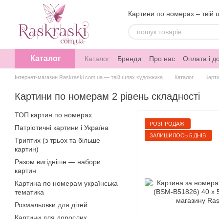
Перейти до основного контенту
Картини по номерах – твій 
Каталог
Каталог
Бренди
Про нас
Оплата і д
Інтернет-магазин Raskraski.com.ua — твій шлях художника
Каталог
Карт
Картини по номерам 2 рівень складності
ТОП картин по номерах
РОЗПРОДАЖ
Патріотичні картини і Україна
ЗАЛИШИЛОСЬ 5 ДНІВ
Триптих (з трьох та більше
картин)
Разом вигідніше — набори
картин
Картина по номерам українська
тематика
Розмальовки для дітей
Картини для дорослих