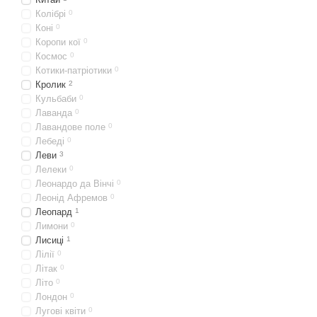
Колібрі
0
Коні
0
Коропи кої
0
Космос
0
Котики-патріотики
0
Кролик
2
Кульбаби
0
Лаванда
0
Лавандове поле
0
Лебеді
0
Леви
3
Лелеки
0
Леонардо да Вінчі
0
Леонід Афремов
0
Леопард
1
Лимони
0
Лисиці
1
Лілії
0
Літак
0
Літо
0
Лондон
0
Лугові квіти
0