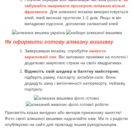
забувайте накривати прозорою плівкою вільні
фрагменти
. Для алмазної мозаїки використовується
клей, який висихає протягом 1-2 днів. Якщо ж він
випадково підсохне, допоможе силікатний клей.
Як оформити готову алмазну вишивку
Завершивши мозаїку, спробуйте
нанести
акриловий лак
. Він заповнює проміжки на полотні і
додатково закріплює стрази на своїх квадратиках.
Віднесіть свій шедевр в багетну майстерню
,
підберіть рамку, паспарту, антиблік-скло. Вони
додадуть шику і витонченості натюрморту, пейзажу,
портрету.
Присвятіть кілька вихідних або вечорів приємному заняттю!
Фото своєї алмазної вишивки надсилайте нам. Ми їх з радістю
опублікуємо на сайті для прикладу іншим рукодільницям.