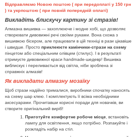
Відправляємо Новою поштою ( при передоплаті у 150 грн
) та укрпоштою ( при повній попередній оплаті)
Викладіть блискучу картину зі стразів!
Алмазна вишивка — захоплююче і модне хобі, що дозволяє
створювати дивовижні речі своїми руками. Вона схожа з
вишивкою бісером, але працювати в цій техніці в рази цікавіше
і швидше. Просто
приклеюєте камінчики-стрази на схему
пінцетом або спеціальним олівцем (стилус). І в результаті
отримуєте дивовижної краси handmade-шедевр! Вишивка
виблискує і переливається від світла, ніби зроблена зі
справжніх алмазів!
Як викладати алмазну мозаїку
Щоб стрази надійно трималися, виробники спочатку наносять
на схему шар клею. І комплектують її всіма необхідними
аксесуарами. Прочитавши корисні поради для новачків, ви
створите оригінальний виріб!
Приготуйте комфортне робоче місце
, встановіть
лампу для освітлення, якщо потрібно. Розпакуйте і
розкладіть набір на стіл.