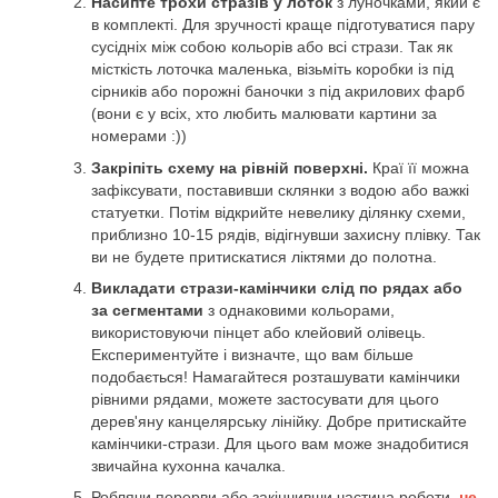
Насипте трохи стразів у лоток
з луночками, який є
в комплекті. Для зручності краще підготуватися пару
сусідніх між собою кольорів або всі стрази. Так як
місткість лоточка маленька, візьміть коробки із під
сірників або порожні баночки з під акрилових фарб
(вони є у всіх, хто любить малювати картини за
номерами :))
Закріпіть схему на рівній поверхні.
Краї її можна
зафіксувати, поставивши склянки з водою або важкі
статуетки. Потім відкрийте невелику ділянку схеми,
приблизно 10-15 рядів, відігнувши захисну плівку. Так
ви не будете притискатися ліктями до полотна.
Викладати стрази-камінчики слід по рядах або
за сегментами
з однаковими кольорами,
використовуючи пінцет або клейовий олівець.
Експериментуйте і визначте, що вам більше
подобається! Намагайтеся розташувати камінчики
рівними рядами, можете застосувати для цього
дерев'яну канцелярську лінійку. Добре притискайте
камінчики-стрази. Для цього вам може знадобитися
звичайна кухонна качалка.
Роблячи перерви або закінчивши частина роботи,
не