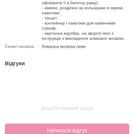
оформити її в багетну раму);
- камені, розділені за кольорами в окремі
пакетики;
- пінцет ;
- контейнер і пакетики для камінчиків-
стразів;
- картонна коробка, на звороті якої є
інструкція з викладення алмазної мозаїки.
Сюжет мозаїки
Алмазна мозаїка леви
Відгуки
Додайте перший відгук
Написати відгук