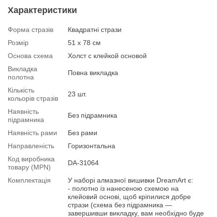
Характеристики
Форма стразів
Квадратні стрази
Розмір
51 x 78 см
Основа схема
Холст с клейкой основой
Викладка
Повна викладка
полотна
Кількість
23 шт.
кольорів стразів
Наявність
Без підрамника
підрамника
Наявність рами
Без рами
Направленість
Горизонтальна
Код виробника
DA-31064
товару (MPN)
Комплектація
У наборі алмазної вишивки DreamArt є:
- полотно із нанесеною схемою на
клейовий основі, щоб кріпилися добре
стрази (схема без підрамника —
завершивши викладку, вам необхідно буде