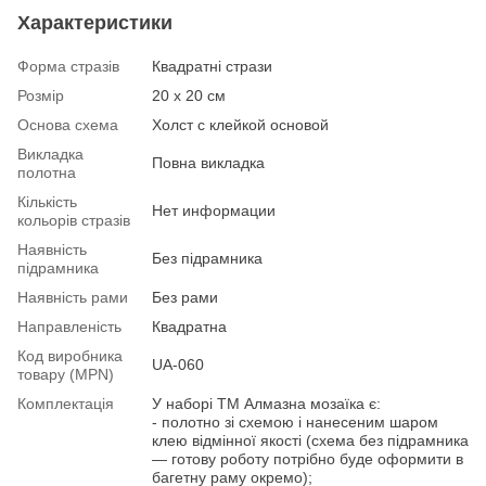
Характеристики
Форма стразів
Квадратні стрази
Розмір
20 х 20 см
Основа схема
Холст с клейкой основой
Викладка
Повна викладка
полотна
Кількість
Нет информации
кольорів стразів
Наявність
Без підрамника
підрамника
Наявність рами
Без рами
Направленість
Квадратна
Код виробника
UA-060
товару (MPN)
Комплектація
У наборі ТМ Алмазна мозаїка є:
- полотно зі схемою і нанесеним шаром
клею відмінної якості (схема без підрамника
— готову роботу потрібно буде оформити в
багетну раму окремо);