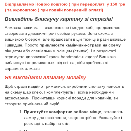
Відправляємо Новою поштою ( при передоплаті у 150 грн
) та укрпоштою ( при повній попередній оплаті)
Викладіть блискучу картину зі стразів!
Алмазна вишивка — захоплююче і модне хобі, що дозволяє
створювати дивовижні речі своїми руками. Вона схожа з
вишивкою бісером, але працювати в цій техніці в рази цікавіше
і швидше. Просто
приклеюєте камінчики-стрази на схему
пінцетом або спеціальним олівцем (стилус). І в результаті
отримуєте дивовижної краси handmade-шедевр! Вишивка
виблискує і переливається від світла, ніби зроблена зі
справжніх алмазів!
Як викладати алмазну мозаїку
Щоб стрази надійно трималися, виробники спочатку наносять
на схему шар клею. І комплектують її всіма необхідними
аксесуарами. Прочитавши корисні поради для новачків, ви
створите оригінальний виріб!
Приготуйте комфортне робоче місце
, встановіть
лампу для освітлення, якщо потрібно. Розпакуйте і
розкладіть набір на стіл.