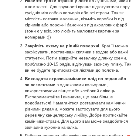
Насипте трохи стразів у лоток
з луночками, який є
в комплекті. Для зручності краще підготуватися пару
сусідніх між собою кольорів або всі стрази. Так як
місткість лоточка маленька, візьміть коробки із під
сірників або порожні баночки з під акрилових фарб
(вони є у всіх, хто любить малювати картини за
номерами :))
Закріпіть схему на рівній поверхні.
Краї її можна
зафіксувати, поставивши склянки з водою або важкі
статуетки. Потім відкрийте невелику ділянку схеми,
приблизно 10-15 рядів, відігнувши захисну плівку. Так
ви не будете притискатися ліктями до полотна.
Викладати стрази-камінчики слід по рядах або
за сегментами
з однаковими кольорами,
використовуючи пінцет або клейовий олівець.
Експериментуйте і визначте, що вам більше
подобається! Намагайтеся розташувати камінчики
рівними рядами, можете застосувати для цього
дерев'яну канцелярську лінійку. Добре притискайте
камінчики-стрази. Для цього вам може знадобитися
звичайна кухонна качалка.
Роблячи перерви або закінчивши частина роботи,
не