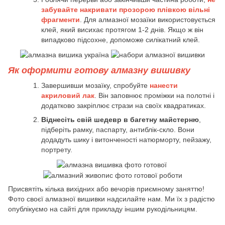
забувайте накривати прозорою плівкою вільні
фрагменти
. Для алмазної мозаїки використовується
клей, який висихає протягом 1-2 днів. Якщо ж він
випадково підсохне, допоможе силікатний клей.
Як оформити готову алмазну вишивку
Завершивши мозаїку, спробуйте
нанести
акриловий лак
. Він заповнює проміжки на полотні і
додатково закріплює стрази на своїх квадратиках.
Віднесіть свій шедевр в багетну майстерню
,
підберіть рамку, паспарту, антиблік-скло. Вони
додадуть шику і витонченості натюрморту, пейзажу,
портрету.
Присвятіть кілька вихідних або вечорів приємному заняттю!
Фото своєї алмазної вишивки надсилайте нам. Ми їх з радістю
опублікуємо на сайті для прикладу іншим рукодільницям.