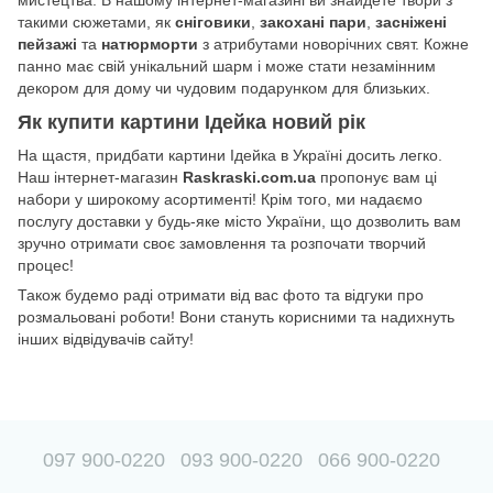
мистецтва. В нашому інтернет-магазині ви знайдете твори з
такими сюжетами, як
сніговики
,
закохані пари
,
засніжені
пейзажі
та
натюрморти
з атрибутами новорічних свят. Кожне
панно має свій унікальний шарм і може стати незамінним
декором для дому чи чудовим подарунком для близьких.
Як купити картини Ідейка новий рік
На щастя, придбати картини Ідейка в Україні досить легко.
Наш інтернет-магазин
Raskraski.com.ua
пропонує вам ці
набори у широкому асортименті! Крім того, ми надаємо
послугу доставки у будь-яке місто України, що дозволить вам
зручно отримати своє замовлення та розпочати творчий
процес!
Також будемо раді отримати від вас фото та відгуки про
розмальовані роботи! Вони стануть корисними та надихнуть
інших відвідувачів сайту!
097 900-0220
093 900-0220
066 900-0220