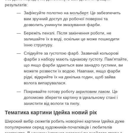
результатів:
Зафіксуйте полотно на
мольберт
. Це забезпечить
вам зручний доступ до робочої поверхні та
дозволить уникнути змазування фарби.
Бережіть пензлі. Після закінчення роботи, не
залишайте їх в воді, оскільки це може пошкодити
їхню структуру.
Слідкуйте за густотою фарб. Зазвичай кольорові
фарби з набору мають однакову густоту. Пам'ятайте,
що якщо фарби здаються вам занадто густими, ви
можете розвести їх водою. Навпаки, якщо фарби
рідкі, відкрийте їх на декілька годин, щоб зайва
волога випарувалася.
Покривайте готову роботу
акриловим лаком
. Це
допоможе зберегти картину в ідеальному стані і
захистити від вологи та пилу.
Тематика картини Ідейка новий рік
Широкий вибір сюжетів робить новорічні картини Ідейка дуже
популярними серед художників-початківців і любителів