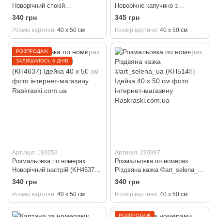
Новорічний спокій
Новорічне капучино з
©art_selena_ua (KH6419)
фарбами металік
340 грн
345 грн
Ідейка 40 х 50 см
©art_selena_ua (KH5743)
Розмір картини
40 х 50 см
Розмір картини
40 х 50 см
Ідейка 40 х 50 см
РОЗПРОДАЖ
ЗАЛИШИЛОСЬ 6 ДНІВ
Артикул: 193053
Артикул: 290987
Розмальовка по номерах
Розмальовка по номерах
Новорічний настрій (KH4637)
Різдвяна казка ©art_selena_ua
Ідейка 40 х 50 см
(KH5148) Ідейка 40 х 50 см
340 грн
340 грн
Розмір картини
40 х 50 см
Розмір картини
40 х 50 см
РОЗПРОДАЖ