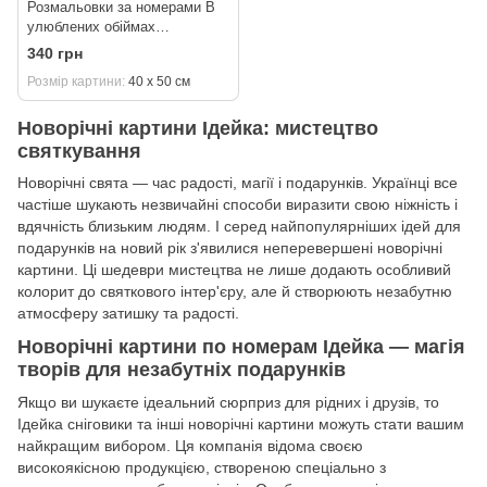
Розмальовки за номерами В
улюблених обіймах
©art_selena_ua (KH8327)
340 грн
Ідейка 40 х 50 см
Розмір картини
40 х 50 см
Новорічні картини Ідейка: мистецтво
святкування
Новорічні свята — час радості, магії і подарунків. Українці все
частіше шукають незвичайні способи виразити свою ніжність і
вдячність близьким людям. І серед найпопулярніших ідей для
подарунків на новий рік з'явилися неперевершені новорічні
картини. Ці шедеври мистецтва не лише додають особливий
колорит до святкового інтер'єру, але й створюють незабутню
атмосферу затишку та радості.
Новорічні картини по номерам Ідейка — магія
творів для незабутніх подарунків
Якщо ви шукаєте ідеальний сюрприз для рідних і друзів, то
Ідейка сніговики та інші новорічні картини можуть стати вашим
найкращим вибором. Ця компанія відома своєю
високоякісною продукцією, створеною спеціально з