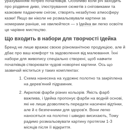
урахуванням потреб початківців. Особливо коли річ заходить
про різдвяне диво, ілюстрування сюжетів з сніговиками та
казковим падаючим снігом, створять незабутню атмосферу
казки! Якщо ви ніколи не розмальовували картини за
номерами раніше, не хвилюйтеся — з
Ідейка
ви легко освоїте
це чарівне мистецтво.
Що входить в набори для творчості Ідейка
Бренд не лише вражає своєю різноманітною продукцією, але й
дбає про ваш комфорт та задоволення від малювання. Їхні
набори для живопису спеціально створені, щоб навчити
початківців створювати чудові новорічні картини. Ось що
зазвичай міститься у таких комплектах:
Схема нанесена на художнє полотно та закріплена
на дерев’яний підрамник.
Акрилові фарби різних кольорів. Якість фарб
важлива, і Ідейка пропонує фарби на водній основі,
які не лише дозволяють передати насичені відтінки,
але й є безпечними для здоров'я. Вони легко
наносяться на полотно і швидко висихають, Тому
радимо розмальовувати картину протягом 1-3
місяців після її відкриття.