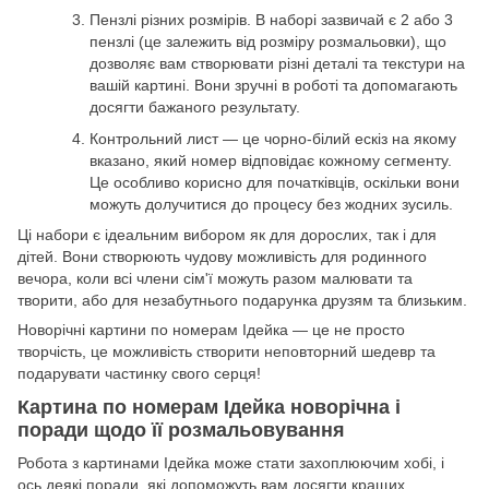
Пензлі різних розмірів. В наборі зазвичай є 2 або 3
пензлі (це залежить від розміру розмальовки), що
дозволяє вам створювати різні деталі та текстури на
вашій картині. Вони зручні в роботі та допомагають
досягти бажаного результату.
Контрольний лист — це чорно-білий ескіз на якому
вказано, який номер відповідає кожному сегменту.
Це особливо корисно для початківців, оскільки вони
можуть долучитися до процесу без жодних зусиль.
Ці набори є ідеальним вибором як для дорослих, так і для
дітей. Вони створюють чудову можливість для родинного
вечора, коли всі члени сім'ї можуть разом малювати та
творити, або для незабутнього подарунка друзям та близьким.
Новорічні картини по номерам Ідейка — це не просто
творчість, це можливість створити неповторний шедевр та
подарувати частинку свого серця!
Картина по номерам Ідейка новорічна і
поради щодо її розмальовування
Робота з картинами Ідейка може стати захоплюючим хобі, і
ось деякі поради, які допоможуть вам досягти кращих