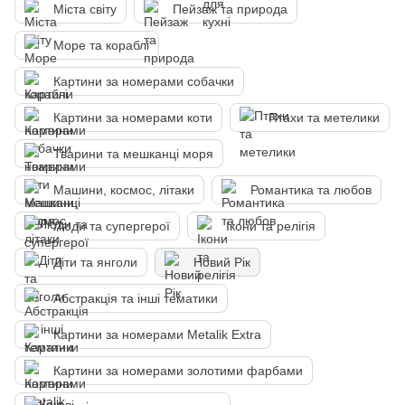
Міста світу
Пейзаж та природа
Море та кораблі
Картини за номерами собачки
Картини за номерами коти
Птахи та метелики
Тварини та мешканці моря
Машини, космос, літаки
Романтика та любов
Люди та супергерої
Ікони та релігія
Діти та янголи
Новий Рік
Абстракція та інші тематики
Картини за номерами Metalik Extra
Картини за номерами золотими фарбами