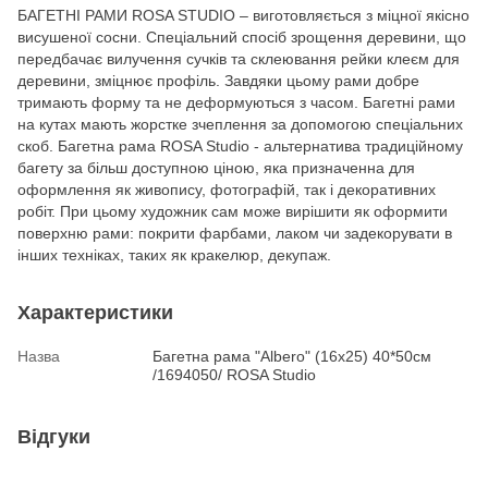
БАГЕТНІ РАМИ ROSA STUDIO – виготовляється з міцної якісно
висушеної сосни. Спеціальний спосіб зрощення деревини, що
передбачає вилучення сучків та склеювання рейки клеєм для
деревини, зміцнює профіль. Завдяки цьому рами добре
тримають форму та не деформуються з часом. Багетні рами
на кутах мають жорстке зчеплення за допомогою спеціальних
скоб. Багетна рама ROSA Studio - альтернатива традиційному
багету за більш доступною ціною, яка призначенна для
оформлення як живопису, фотографій, так і декоративних
робіт. При цьому художник сам може вирішити як оформити
поверхню рами: покрити фарбами, лаком чи задекорувати в
інших техніках, таких як кракелюр, декупаж.
Характеристики
Назва
Багетна рама "Albero" (16х25) 40*50см
/1694050/ ROSA Studio
Відгуки