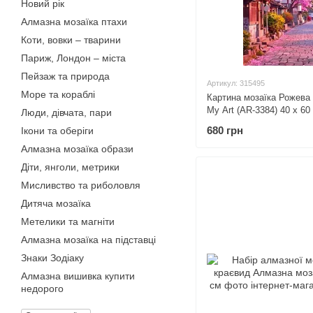
Новий рік
Алмазна мозаїка птахи
Коти, вовки – тварини
Париж, Лондон – міста
Пейзаж та природа
Артикул: 315495
Море та кораблі
Картина мозаїка Рожева
My Art (AR-3384) 40 х 60
Люди, дівчата, пари
680 грн
Ікони та оберіги
Алмазна мозаїка образи
Діти, янголи, метрики
Мисливство та риболовля
Дитяча мозаїка
Метелики та магніти
Алмазна мозаїка на підставці
Знаки Зодіаку
Алмазна вишивка купити
недорого