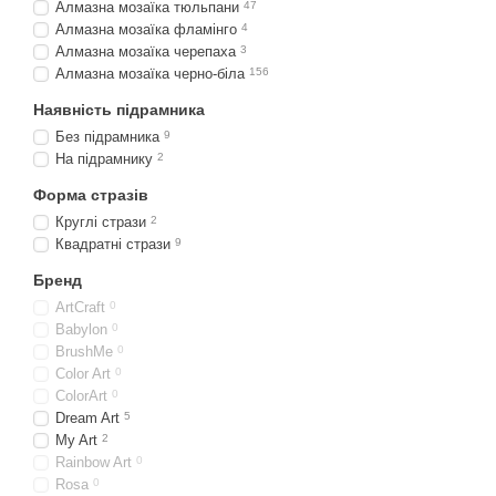
Алмазна мозаїка тюльпани
47
Алмазна мозаїка фламінго
4
Алмазна мозаїка черепаха
3
Алмазна мозаїка черно-біла
156
Наявність підрамника
Без підрамника
9
На підрамнику
2
Форма стразів
Круглі стрази
2
Квадратні стрази
9
Бренд
ArtCraft
0
Babylon
0
BrushMe
0
Color Art
0
ColorArt
0
Dream Art
5
My Art
2
Rainbow Art
0
Rosa
0