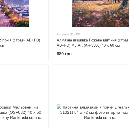
Артикул: 315491
 Японія (стрази AB+FD)
Алмазна вишивка Рожеве цвітіння (страз
 см
AB+FD) My Art (AR-3380) 40 х 60 см
680 грн