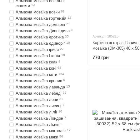
Алмазна мозаїка весільні
сюжети
14
Алмазна мозаїка вовки
68
Алмазна мозаїка гортензія
12
Алмазна мозаїка дельфін
21
Алмазна мозаїка Дивні дива
4
Артикул: 185215
Алмазна мозаїка еротика
35
Картина зі страз Павичі
Алмазна мозаїка єдиноріг
10
мозаїка (DM-305) 40 х 50
Алмазна мозаїка іриси
27
Алмазна мозаїка Італія
10
770 грн
Алмазна мозаїка їжак
8
Алмазна мозаїка коні
68
Алмазна мозаїка коти
164
Алмазна мозаїка кролик
6
Алмазна мозаїка лаванда
15
Алмазна мозаїка лебеді
37
Алмазна мозаїка леви
31
Алмазна мозаїка лисиці
7
Алмазна мозаїка лілії
10
Алмазна мозаїка Лондон
7
Алмазна мозаїка Львів
2
Алмазна мозаїка магнолія
17
Алмазна мозаїка маки
96