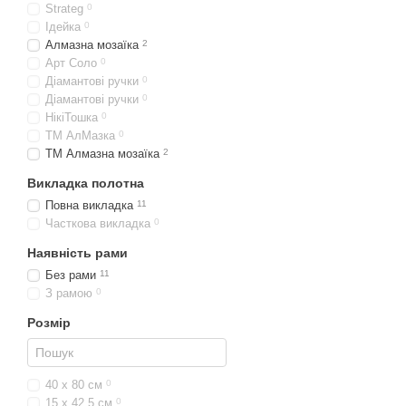
Strateg
0
Ідейка
0
Алмазна мозаїка
2
Арт Соло
0
Діамантові ручки
0
Діамантові ручки
0
НікіТошка
0
ТМ АлМазка
0
ТМ Алмазна мозаїка
2
Викладка полотна
Повна викладка
11
Часткова викладка
0
Наявність рами
Без рами
11
З рамою
0
Розмір
40 х 80 см
0
15 х 42,5 см
0