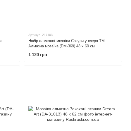
Артикул: 217103
и
Набір алмазної мозаїки Сакури у озера ТМ
Алмазна мозаїка (DM-369) 48 х 60 см
1 120 грн