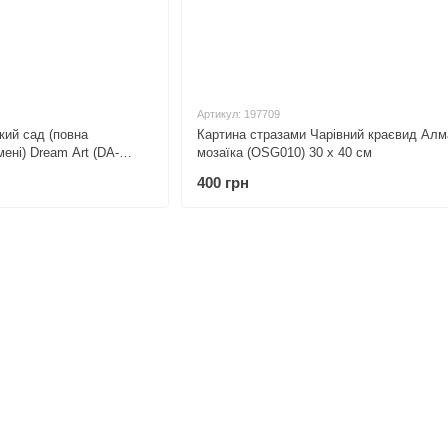
Артикул: 197709
кий сад (повна
Картина стразами Чарівний краєвид Алм
ені) Dream Art (DA-
мозаїка (OSG010) 30 х 40 см
400 грн