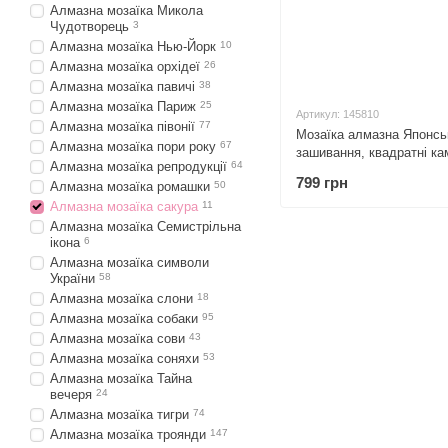
Алмазна мозаїка Микола
Чудотворець
3
Алмазна мозаїка Нью-Йорк
10
Алмазна мозаїка орхідеї
26
Алмазна мозаїка павичі
38
Алмазна мозаїка Париж
25
Артикул: 145810
Алмазна мозаїка півонії
77
Мозаїка алмазна Японсь
Алмазна мозаїка пори року
67
зашивання, квадратні кам
Алмазна мозаїка репродукції
64
30032) 52 х 68 см
799 грн
Алмазна мозаїка ромашки
50
Алмазна мозаїка сакура
11
Алмазна мозаїка Семистрільна
ікона
6
Алмазна мозаїка символи
України
58
Алмазна мозаїка слони
18
Алмазна мозаїка собаки
95
Алмазна мозаїка сови
43
Алмазна мозаїка соняхи
53
Алмазна мозаїка Тайна
вечеря
24
Алмазна мозаїка тигри
74
Алмазна мозаїка троянди
147