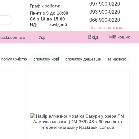
097 900-0220
Графік роботи:
093 900-0220
Пн-пт з 9 до 18:00
Сб з 10 до 15:00
066 900-0220
НД:
вихідний
Передзвонити вам?
Вхід
Мій кошик
raski.com.ua
Укр
а популярністю
спочатку нові
спочатку дешевше
за назвою