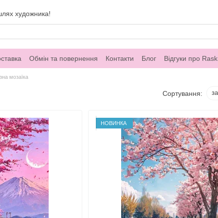
шлях художника!
оставка
Обмін та повернення
Контакти
Блог
Відгуки про Rask
зна мозаїка
з
Сортування:
НОВИНКА