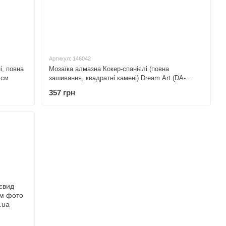
Артикул: 146042
і, повна
Мозаїка алмазна Кокер-спанієлі (повна
 см
зашивання, квадратні камені) Dream Art (DA-
30275) 33 х 36 см
357 грн