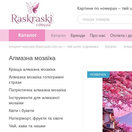
Перейти до основного контенту
Картини по номерах – твій 
Каталог
Каталог
Бренди
Про нас
Оплата і д
Інтернет-магазин Raskraski.com.ua — твій шлях художника
Каталог
Алма
Алмазна мозаїка
Краща алмазна мозаїка
НОВИНКА
Алмазна мозаїка голограмні
стрази
Патріотична алмазна мозаїка
Інструменти для алмазної
мозаїки
Квіти і букети
Натюрморт, фрукти та овочі
Чай, кава та чашки