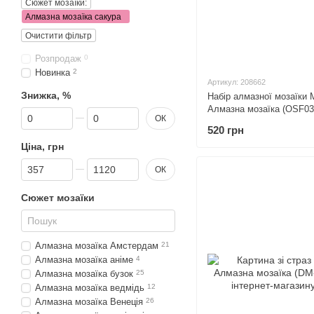
Сюжет мозаїки:
Алмазна мозаїка сакура
Очистити фільтр
Розпродаж
0
Новинка
2
Артикул: 208662
Знижка, %
Набір алмазної мозаїки
Алмазна мозаїка (OSF032
Від Знижка, %
До Знижка, %
ОК
520 грн
Ціна, грн
Від Ціна, грн
До Ціна, грн
ОК
Сюжет мозаїки
Алмазна мозаїка Амстердам
21
Алмазна мозаїка аніме
4
Алмазна мозаїка бузок
25
Алмазна мозаїка ведмідь
12
Алмазна мозаїка Венеція
26