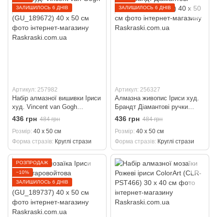
ЗАЛИШИЛОСЬ 6 ДНІВ
ЗАЛИШИЛОСЬ 6 ДНІВ
Артикул: 257982
Артикул: 256327
Набір алмазної вишивки Іриси
Алмазна живопис Іриси худ.
худ. Vincent van Gogh
Брандт Діамантові ручки
Діамантові ручки (GU_189672)
(GU_189630) 40 х 50 см
436 грн
436 грн
484 грн
484 грн
40 х 50 см
Розмір
40 х 50 см
Розмір
40 х 50 см
Форма стразів
Круглі стрази
Форма стразів
Круглі стрази
РОЗПРОДАЖ
−10%
ЗАЛИШИЛОСЬ 6 ДНІВ