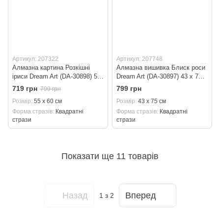
Артикул: 207322
Артикул: 207748
Алмазна картина Розкішні
Алмазна вишивка Блиск роси
іриси Dream Art (DA-30898) 55
Dream Art (DA-30897) 43 x 75
x 60 см
см
719 грн
799 грн
799 грн
Розмір
55 x 60 см
Розмір
43 x 75 см
Форма стразів
Квадратні
Форма стразів
Квадратні
стрази
стрази
Показати ще 11 товарів
Назад
Вперед
1
з 2