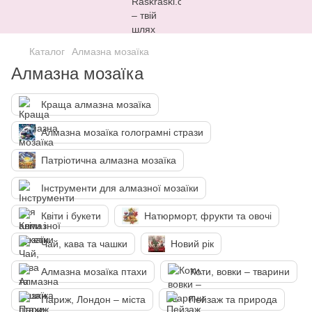
Каталог
Алмазна мозаїка
Алмазна мозаїка
Краща алмазна мозаїка
Алмазна мозаїка голограмні стрази
Патріотична алмазна мозаїка
Інструменти для алмазної мозаїки
Квіти і букети
Натюрморт, фрукти та овочі
Чай, кава та чашки
Новий рік
Алмазна мозаїка птахи
Коти, вовки – тварини
Париж, Лондон – міста
Пейзаж та природа