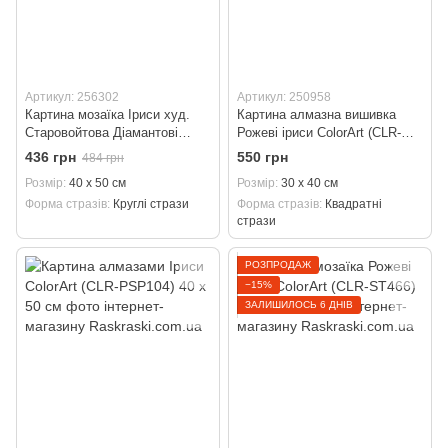
Артикул: 256302
Артикул: 250958
Картина мозаїка Іриси худ.
Картина алмазна вишивка
Старовойтова Діамантові
Рожеві іриси ColorArt (CLR-
ручки (GU_189737) 40 х 50 см
PST466)
436 грн
550 грн
484 грн
Розмір
40 х 50 см
Розмір
30 х 40 см
Форма стразів
Круглі стрази
Форма стразів
Квадратні
стрази
РОЗПРОДАЖ
−15%
ЗАЛИШИЛОСЬ 6 ДНІВ