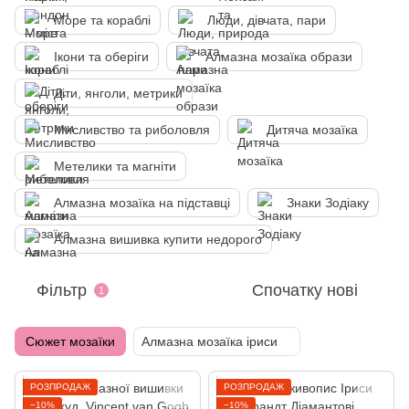
Море та кораблі
Люди, дівчата, пари
Ікони та оберіги
Алмазна мозаїка образи
Діти, янголи, метрики
Мисливство та риболовля
Дитяча мозаїка
Метелики та магніти
Алмазна мозаїка на підставці
Знаки Зодіаку
Алмазна вишивка купити недорого
Фільтр
Спочатку нові
1
Сюжет мозаїки
Алмазна мозаїка іриси
РОЗПРОДАЖ
РОЗПРОДАЖ
−10%
−10%