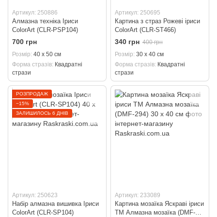
Артикул: 250886
Артикул: 250695
Алмазна техніка Іриси
Картина з страз Рожеві іриси
ColorArt (CLR-PSP104)
ColorArt (CLR-ST466)
700 грн
340 грн
400 грн
Розмір
40 х 50 см
Розмір
30 х 40 см
Форма стразів
Квадратні
Форма стразів
Квадратні
стрази
стрази
РОЗПРОДАЖ
−15%
ЗАЛИШИЛОСЬ 6 ДНІВ
Артикул: 250623
Артикул: 233089
Набір алмазна вишивка Іриси
Картина мозаїка Яскраві іриси
ColorArt (CLR-SP104)
ТМ Алмазна мозаїка (DMF-