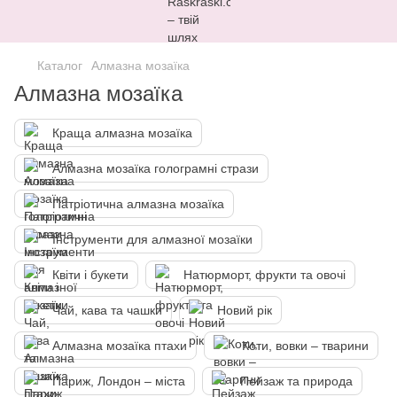
Каталог
Алмазна мозаїка
Алмазна мозаїка
Краща алмазна мозаїка
Алмазна мозаїка голограмні стрази
Патріотична алмазна мозаїка
Інструменти для алмазної мозаїки
Квіти і букети
Натюрморт, фрукти та овочі
Чай, кава та чашки
Новий рік
Алмазна мозаїка птахи
Коти, вовки – тварини
Париж, Лондон – міста
Пейзаж та природа