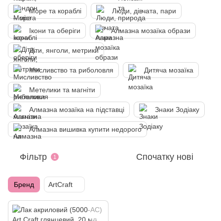
Море та кораблі
Люди, дівчата, пари
Ікони та оберіги
Алмазна мозаїка образи
Діти, янголи, метрики
Мисливство та риболовля
Дитяча мозаїка
Метелики та магніти
Алмазна мозаїка на підставці
Знаки Зодіаку
Алмазна вишивка купити недорого
Фільтр
Спочатку нові
1
Бренд
ArtCraft