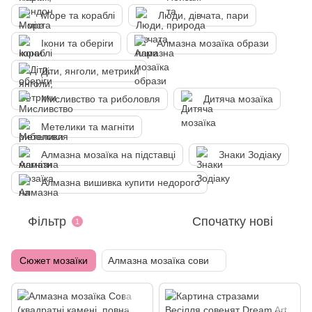
Море та кораблі
Люди, дівчата, пари
Ікони та оберіги
Алмазна мозаїка образи
Діти, янголи, метрики
Мисливство та риболовля
Дитяча мозаїка
Метелики та магніти
Алмазна мозаїка на підставці
Знаки Зодіаку
Алмазна вишивка купити недорого
Фільтр
Спочатку нові
1
Сюжет мозаїки
Алмазна мозаїка сови