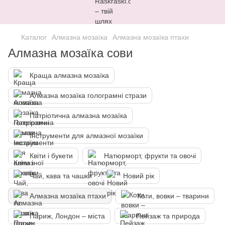
Каталог
Алмазна мозаїка
Алмазна мозаїка птахи
Алмазна мозаїка сови
Краща алмазна мозаїка
Алмазна мозаїка голограмні стрази
Патріотична алмазна мозаїка
Інструменти для алмазної мозаїки
Квіти і букети
Натюрморт, фрукти та овочі
Чай, кава та чашки
Новий рік
Алмазна мозаїка птахи
Коти, вовки – тварини
Париж, Лондон – міста
Пейзаж та природа