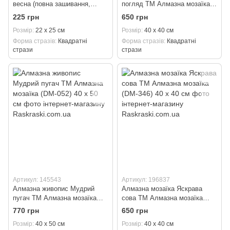
весна (повна зашивання,
погляд ТМ Алмазна мозаїка
квадратні камені) Dream Art
(DM-066) 40 х 40 см
225 грн
650 грн
(DA-30033) 22 х 25 см
Розмір
22 х 25 см
Розмір
40 х 40 см
Форма стразів
Квадратні
Форма стразів
Квадратні
стрази
стрази
Артикул: 145543
Артикул: 196837
Алмазна живопис Мудрий
Алмазна мозаїка Яскрава
пугач ТМ Алмазна мозаїка
сова ТМ Алмазна мозаїка
(DM-052) 40 х 50 см
(DM-346) 40 х 40 см
770 грн
650 грн
Розмір
40 х 50 см
Розмір
40 х 40 см