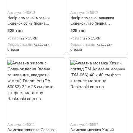
Артикул: 145813
Артикул: 145812
Набір алмазної мозаїки
Набір алмазної вишивки
Совенок осінь (повна
Совенок літо (повна
зашивання, квадратні камені)
зашивання, квадратні камені)
225 грн
225 грн
Dream Art (DA-30035) 22 х 25
Dream Art (DA-30034) 22 х 25
Розмір
22 х 25 см
Розмір
22 х 25 см
см
см
Форма стразів
Квадратні
Форма стразів
Квадратні
стрази
стрази
Артикул: 145811
Артикул: 145557
Алмазна живопис Совенок
Алмазна мозаїка Хижий