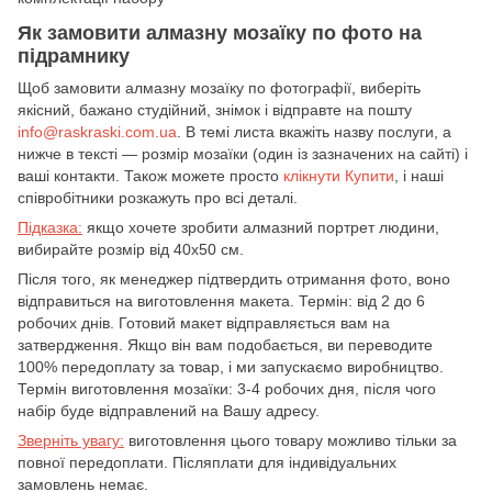
Як замовити алмазну мозаїку по фото на
підрамнику
Щоб замовити алмазну мозаїку по фотографії, виберіть
якісний, бажано студійний, знімок і відправте на пошту
info@raskraski.com.ua
. В темі листа вкажіть назву послуги, а
нижче в тексті — розмір мозаїки (один із зазначених на сайті) і
ваші контакти. Також можете просто
клікнути Купити
, і наші
співробітники розкажуть про всі деталі.
Підказка:
якщо хочете зробити алмазний портрет людини,
вибирайте розмір від 40х50 см.
Після того, як менеджер підтвердить отримання фото, воно
відправиться на виготовлення макета. Термін: від 2 до 6
робочих днів. Готовий макет відправляється вам на
затвердження. Якщо він вам подобається, ви переводите
100% передоплату за товар, і ми запускаємо виробництво.
Термін виготовлення мозаїки: 3-4 робочих дня, після чого
набір буде відправлений на Вашу адресу.
Зверніть увагу:
виготовлення цього товару можливо тільки за
повної передоплати. Післяплати для індивідуальних
замовлень немає.