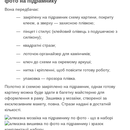
фото на підрамнику
Вона передбачає:
закріпену на підрамник схему картини, покриту
клеєм, а зверху — захисною плівкою;
пінцет і стилус (клейовий олівець з подушечкою з
силікону);
квадратні стрази;
лоточок-органайзер для камінчиків;
ключ до схеми на окремому аркуші;
нитка і кріпленні, щоб повісити готову роботу;
упаковка — прозора плівка.
Полотно зі схемою закріплено на підрамник, однак готову
картину можна буде здати в багетну майстерню для
оформлення в раму. Зашивка у мозаїки, створеної за
ексклюзивним макету, повна. Стрази надані в достатній
кількості.