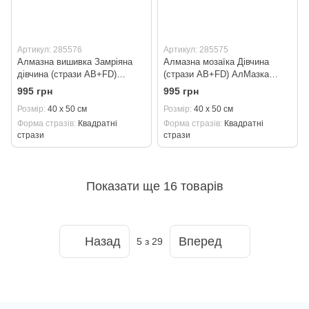
Артикул: 285576
Артикул: 285575
Алмазна вишивка Замріяна
Алмазна мозаїка Дівчина
дівчина (стрази AB+FD)
(стрази AB+FD) АлМазка
АлМазка (PАлМ-144) 40 х 50
(PАлМ-143) 40 х 50 см
995 грн
995 грн
см
Розмір
40 х 50 см
Розмір
40 х 50 см
Форма стразів
Квадратні
Форма стразів
Квадратні
стрази
стрази
Показати ще 16 товарів
Назад
Вперед
5
з 29