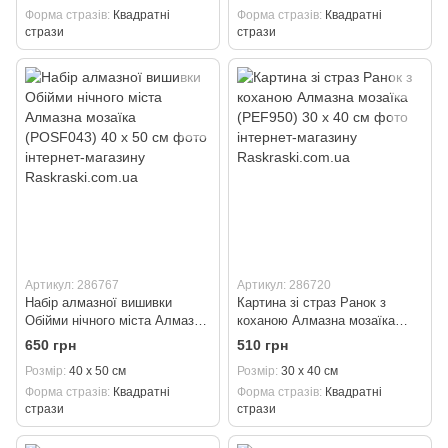
Форма стразів
Квадратні
Форма стразів
Квадратні
стрази
стрази
Артикул: 286767
Артикул: 286720
Набір алмазної вишивки
Картина зі страз Ранок з
Обійми нічного міста Алмазна
коханою Алмазна мозаїка
мозаїка (POSF043) 40 х 50 см
(PEF950) 30 х 40 см
650 грн
510 грн
Розмір
40 х 50 см
Розмір
30 х 40 см
Форма стразів
Квадратні
Форма стразів
Квадратні
стрази
стрази