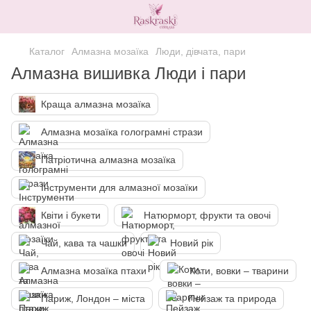
Каталог
Алмазна мозаїка
Люди, дівчата, пари
Алмазна вишивка Люди і пари
Краща алмазна мозаїка
Алмазна мозаїка голограмні стрази
Патріотична алмазна мозаїка
Інструменти для алмазної мозаїки
Квіти і букети
Натюрморт, фрукти та овочі
Чай, кава та чашки
Новий рік
Алмазна мозаїка птахи
Коти, вовки – тварини
Париж, Лондон – міста
Пейзаж та природа