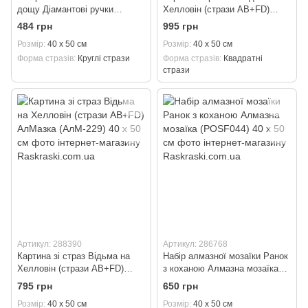
дощу Діамантові ручки
Хелловін (стрази AB+FD)
(GU_177110) 40 х 50 см
АлМазка (PАлМ-229) 40 х 50
484 грн
995 грн
см
Розмір
40 х 50 см
Розмір
40 х 50 см
Форма стразів
Круглі стрази
Форма стразів
Квадратні
стрази
Артикул: 288390
Артикул: 286768
Картина зі страз Відьма на
Набір алмазної мозаїки Ранок
Хелловін (стрази AB+FD)
з коханою Алмазна мозаїка
АлМазка (АлМ-229) 40 х 50 см
(POSF044) 40 х 50 см
795 грн
650 грн
Розмір
40 х 50 см
Розмір
40 х 50 см