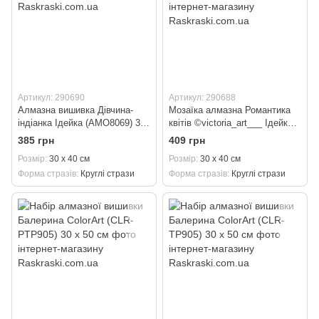
Артикул: 290690
Артикул: 290688
Алмазна вишивка Дівчина-
Мозаїка алмазна Романтика
індіанка Ідейка (AMO8069) 30
квітів ©victoria_art___ Ідейка
х 40 см
(AMO8032) 30 х 40 см
385 грн
409 грн
Розмір
30 х 40 см
Розмір
30 х 40 см
Форма стразів
Круглі стрази
Форма стразів
Круглі стрази