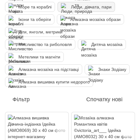
Море та кораблі
Люди, дівчата, пари
Ікони та оберіги
Алмазна мозаїка образи
Діти, янголи, метрики
Мисливство та риболовля
Дитяча мозаїка
Метелики та магніти
Алмазна мозаїка на підставці
Знаки Зодіаку
Алмазна вишивка купити недорого
Фільтр
Спочатку нові