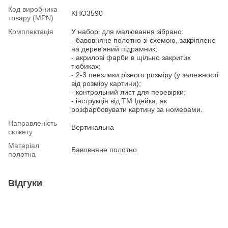
Код виробника
KHO3590
товару (MPN)
Комплектація
У наборі для малювання зібрано:
- бавовняне полотно зі схемою, закріплене
на дерев'яний підрамник;
- акрилові фарби в щільно закритих
тюбиках;
- 2-3 пензлики різного розміру (у залежності
від розміру картини);
- контрольний лист для перевірки;
- інструкція від ТМ Ідейка, як
розфарбовувати картину за номерами.
Направленість
Вертикальна
сюжету
Матеріал
Бавовняне полотно
полотна
Відгуки