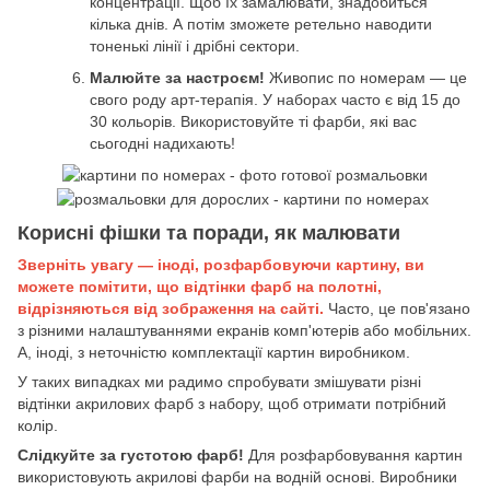
концентрації. Щоб їх замалювати, знадобиться
кілька днів. А потім зможете ретельно наводити
тоненькі лінії і дрібні сектори.
Малюйте за настроєм!
Живопис по номерам — це
свого роду арт-терапія. У наборах часто є від 15 до
30 кольорів. Використовуйте ті фарби, які вас
сьогодні надихають!
Корисні фішки та поради, як малювати
Зверніть увагу — іноді, розфарбовуючи картину, ви
можете помітити, що відтінки фарб на полотні,
відрізняються від зображення на сайті.
Часто, це пов'язано
з різними налаштуваннями екранів комп'ютерів або мобільних.
А, іноді, з неточністю комплектації картин виробником.
У таких випадках ми радимо спробувати змішувати різні
відтінки акрилових фарб з набору, щоб отримати потрібний
колір.
Слідкуйте за густотою фарб!
Для розфарбовування картин
використовують акрилові фарби на водній основі. Виробники