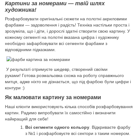
Картини за номерами — твій шлях
художника!
Розфарбовувати оригінальні сюжети на полотні акриловими
фарбами — задоволення і радість! Техніка настільки проста і
зрозуміла, що і діти, і дорослі здатні створити свою картину. У
кожному сегменті на полотні вказана цифра і художнику
необхідно зафарбовувати всі сегменти фарбами з
відповідними підказками.
У результаті отримуєте шедевр, створений своїми
руками! Готова розмальовка схожа на роботу справжнього
митця, адже ніхто не дізнається, що під фарбою були цифри і
контури :)
Як малювати картину за номерами
Наші клієнти використовують кілька способів розфарбовування
картин. Радимо випробувати їх самостійно і визначити
найкращий для себе!
Всі сегменти одного кольору
. Відкриваєте фарбу
з №1 і розфарбовуєте всі сектори з таким номером.