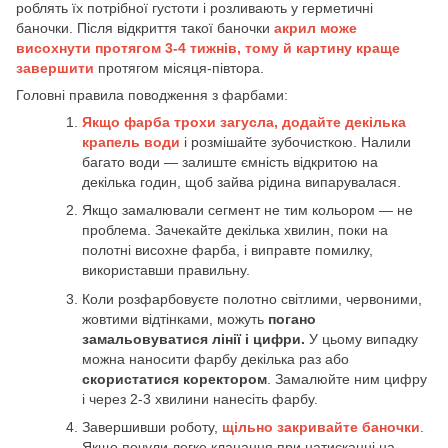
роблять їх потрібної густоти і розливають у герметичні
баночки. Після відкриття такої баночки
акрил може
висохнути протягом 3-4 тижнів, тому й картину краще
завершити
протягом місяця-півтора.
Головні правила поводження з фарбами:
Якщо фарба трохи загусла, додайте декілька
крапель води
і розмішайте зубочисткою. Налили
багато води — залиште ємність відкритою на
декілька годин, щоб зайва рідина випарувалася.
Якщо замалювали сегмент не тим кольором — не
проблема. Зачекайте декілька хвилин, поки на
полотні висохне фарба, і виправте помилку,
використавши правильну.
Коли розфарбовуєте полотно світлими, червоними,
жовтими відтінками, можуть
погано
замальовуватися лінії і цифри.
У цьому випадку
можна наносити фарбу декілька раз або
скористатися коректором
. Замалюйте ним цифру
і через 2-3 хвилини нанесіть фарбу.
Завершивши роботу,
щільно закривайте баночки
.
Якщо почули легке клацання при натисканні на