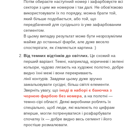
Потім обираєте наступний номер і зафарбовуєте всі
сектори з цим же номером і так далі. Не обов'язково
використовувати їх по порядку, можна брати той,
який більше подобається, або той, що
передбачений для сусіднього із уже зафарбованим
сегментом.
В цьому випадку результат може бути незрозумілим
майже до останньої фарби, але дуже весело
спостерігати, як з'являється картина :)
Від темних відтінків до світлих.
Це схожий на
перший варіант. Темні, наприклад, коричневі і зелені
кольори, чудово лягають на художнє полотно, добре
видно їхні межі і вони перекривають
лінії контурів. Завдяки цьому дуже зручно
замальовувати сусідні, більш світлі елементи.
Зверніть увагу, що
іноді в наборі є баночка з
чорною фарбою без номера
, а на полотні —
темно-сірі області. Деякі виробники роблять їх
спеціально, щоб люди, які малюють по цифрам
вперше, могли потренуватися і розфарбувати
спочатку їх — добре видно весь сегмент і його
простіше розмалювати.