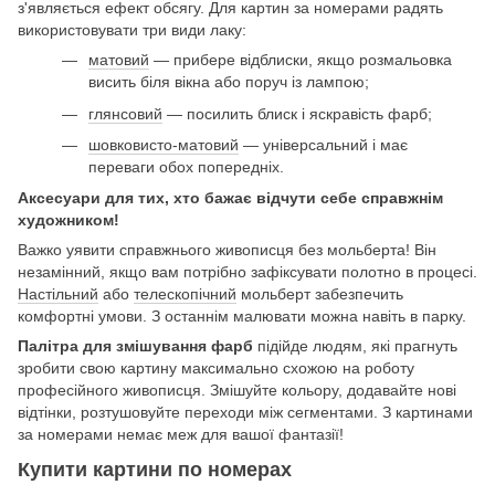
з'являється ефект обсягу. Для картин за номерами радять
використовувати три види лаку:
матовий
— прибере відблиски, якщо розмальовка
висить біля вікна або поруч із лампою;
глянсовий
— посилить блиск і яскравість фарб;
шовковисто-матовий
— універсальний і має
переваги обох попередніх.
Аксесуари для тих, хто бажає відчути себе справжнім
художником!
Важко уявити справжнього живописця без мольберта! Він
незамінний, якщо вам потрібно зафіксувати полотно в процесі.
Настільний
або
телескопічний
мольберт забезпечить
комфортні умови. З останнім малювати можна навіть в парку.
Палітра для змішування фарб
підійде людям, які прагнуть
зробити свою картину максимально схожою на роботу
професійного живописця. Змішуйте кольору, додавайте нові
відтінки, розтушовуйте переходи між сегментами. З картинами
за номерами немає меж для вашої фантазії!
Купити картини по номерах