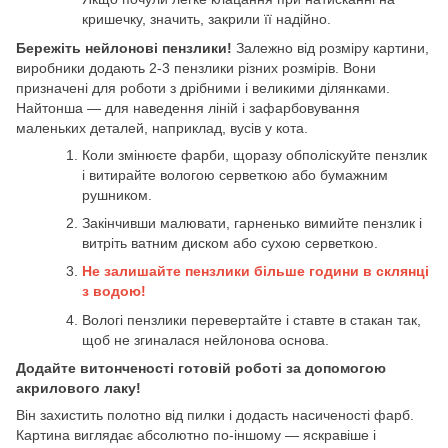
кришечку, значить, закрили її надійно.
Бережіть нейлонові пензлики!
Залежно від розміру картини,
виробники додають 2-3 пензлики різних розмірів. Вони
призначені для роботи з дрібними і великими ділянками.
Найтонша — для наведення ліній і зафарбовування
маленьких деталей, наприклад, вусів у кота.
Коли змінюєте фарби, щоразу обполіскуйте пензлик
і витирайте вологою серветкою або бумажним
рушником.
Закінчивши малювати, гарненько вимийте пензлик і
витріть ватним диском або сухою серветкою.
Не залишайте пензлики більше години в склянці
з водою!
Вологі пензлики перевертайте і ставте в стакан так,
щоб не згиналася нейлонова основа.
Додайте витонченості готовій роботі за допомогою
акрилового лаку!
Він захистить полотно від пилки і додасть насиченості фарб.
Картина виглядає абсолютно по-іншому — яскравіше і