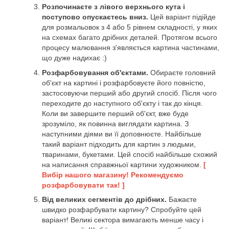
Розпочинаєте з лівого верхнього кута і
поступово опускаєтесь вниз.
Цей варіант підійде
для розмальовок з 4 або 5 рівнем складності, у яких
на схемах багато дрібних деталей. Протягом всього
процесу малювання з'являється картина частинами,
що дуже надихає :)
Розфарбовування об'єктами.
Обираєте головний
об'єкт на картині і розфарбовуєте його повністю,
застосовуючи перший або другий спосіб. Після чого
переходите до наступного об'єкту і так до кінця.
Коли ви завершите перший об'єкт, вже буде
зрозуміло, як повинна виглядати картина. З
наступними діями ви її доповнюєте. Найбільше
такий варіант підходить для картин з людьми,
тваринами, букетами. Цей спосіб найбільше схожий
на написання справжньої картини художником.
[
Вибір нашого магазину! Рекомендуємо
розфарбовувати так! ]
Від великих сегментів до дрібних.
Бажаєте
швидко розфарбувати картину? Спробуйте цей
варіант! Великі сектора вимагають менше часу і