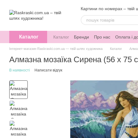
Перейти до основного контенту
Картини по номерах – твій 
Каталог
Каталог
Бренди
Про нас
Оплата і д
Інтернет-магазин Raskraski.com.ua — твій шлях художника
Каталог
Алма
Алмазна мозаїка Сирена (56 х 75 с
В наявності
Написати відгук