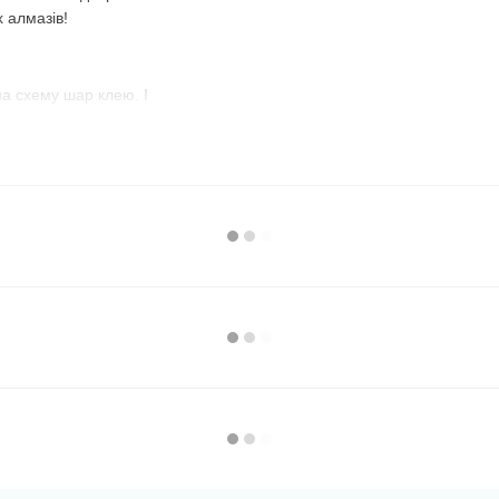
х алмазів!
а схему шар клею. І
орисні поради для новачків, ви
 лампу для освітлення, якщо
в комплекті. Для зручності
 або всі стрази. Так як
рників або порожні баночки з під
 картини за номерами :))
зафіксувати, поставивши
 невелику ділянку схеми,
к ви не будете притискатися
а сегментами
з однаковими
ець. Експериментуйте і