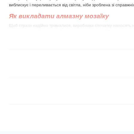
виблискує і переливається від світла, ніби зроблена зі справжні
Як викладати алмазну мозаїку
Щоб стрази надійно трималися, виробники спочатку наносять н
комплектують її всіма необхідними аксесуарами. Прочитавши к
створите оригінальний виріб!
Приготуйте комфортне робоче місце
, встановіть
потрібно. Розпакуйте і розкладіть набір на стіл.
Насипте трохи стразів у лоток
з луночками, який є 
краще підготуватися пару сусідніх між собою кольорів
місткість лоточка маленька, візьміть коробки із під сі
акрилових фарб (вони є у всіх, хто любить малювати
Закріпіть схему на рівній поверхні.
Краї її можна 
склянки з водою або важкі статуетки. Потім відкрийте
приблизно 10-15 рядів, відігнувши захисну плівку. Та
ліктями до полотна.
Викладати стрази-камінчики слід по рядах або з
кольорами, використовуючи пінцет або клейовий олів