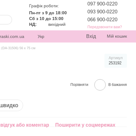
097 900-0220
Графік роботи:
093 900-0220
Пн-пт з 9 до 18:00
Сб з 10 до 15:00
066 900-0220
НД:
вихідний
Передзвонити вам?
Вхід
Мій кошик
raski.com.ua
Укр
 (DA-31506) 56 х 75 см
Артикул
253192
Порівняти
В бажання
 швидко
відгук або коментар
Поширити у соцмережах