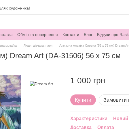
шлях художника!
оставка
Обмін та повернення
Контакти
Блог
Відгуки про Rask
зна мозаїка
Люди, дівчата, пари
Алмазна мозаїка Сирена (56 х 75 см) Dream Art
м) Dream Art (DA-31506) 56 х 75 см
1 000 грн
Купити
Замовити
Характеристики
Новий 
Доставка
Оплата