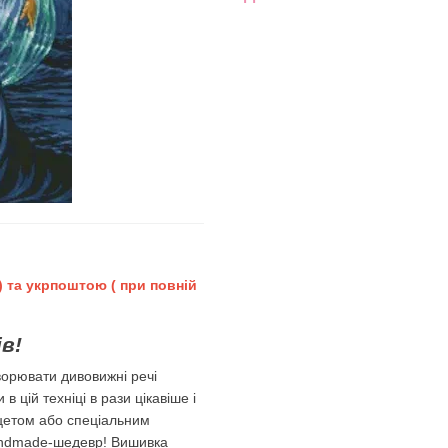
 та укрпоштою ( при повній
в!
орювати дивовижні речі
 цій техніці в рази цікавіше і
цетом або спеціальним
 handmade-шедевр! Вишивка