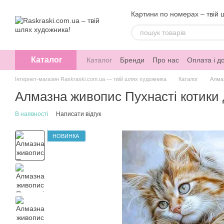
Перейти до основного контенту
Картини по номерах – твій 
Каталог
Каталог
Бренди
Про нас
Оплата і д
Інтернет-магазин Raskraski.com.ua — твій шлях художника
Каталог
Алма
Алмазна живопис Пухнасті котики 
В наявності
Написати відгук
НОВИНКА