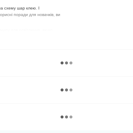
а схему шар клею. І
орисні поради для новачків, ви
 лампу для освітлення, якщо
в комплекті. Для зручності
 або всі стрази. Так як
рників або порожні баночки з під
 картини за номерами :))
зафіксувати, поставивши
 невелику ділянку схеми,
к ви не будете притискатися
а сегментами
з однаковими
ець. Експериментуйте і
розташувати камінчики рівними
целярську лінійку. Добре
знадобитися звичайна кухонна