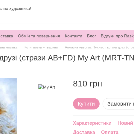
шлях художника!
оставка
Обмін та повернення
Контакти
Блог
Відгуки про Rask
зна мозаїка
Коти, вовки – тварини
Алмазна живопис Пухнасті котики друзі (стр
друзі (стрази AB+FD) My Art (MRT-TN
810 грн
Купити
Замовити
Характеристики
Новий 
Доставка
Оплата