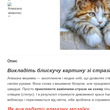
Опис
Викладіть блискучу картину зі стразі
Алмазна вишивка — захоплююче і модне хобі, що дозволяє ств
своїми руками. Вона схожа з вишивкою бісером, але працювати в
швидше. Просто
приклеюєте камінчики-стрази на схему
пін
олівцем (стилус). І в результаті отримуєте дивовижної краси
виблискує і переливається від світла, ніби зроблена зі справжні
Як викладати алмазну мозаїку