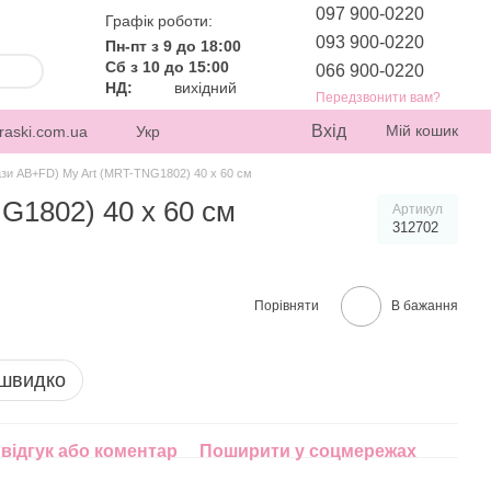
097 900-0220
Графік роботи:
093 900-0220
Пн-пт з 9 до 18:00
Сб з 10 до 15:00
066 900-0220
НД:
вихідний
Передзвонити вам?
Вхід
Мій кошик
raski.com.ua
Укр
ази AB+FD) My Art (MRT-TNG1802) 40 х 60 см
G1802) 40 х 60 см
Артикул
312702
Порівняти
В бажання
 швидко
відгук або коментар
Поширити у соцмережах