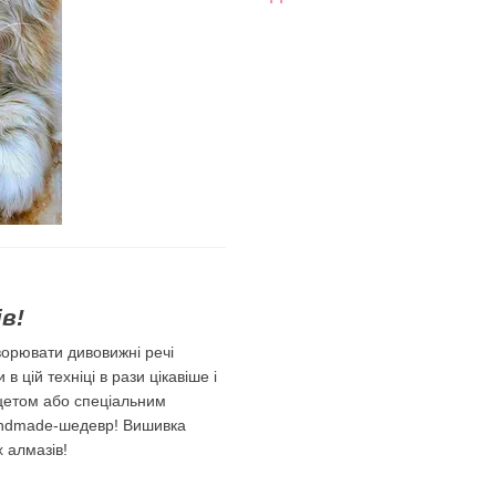
в!
орювати дивовижні речі
 цій техніці в рази цікавіше і
цетом або спеціальним
 handmade-шедевр! Вишивка
х алмазів!