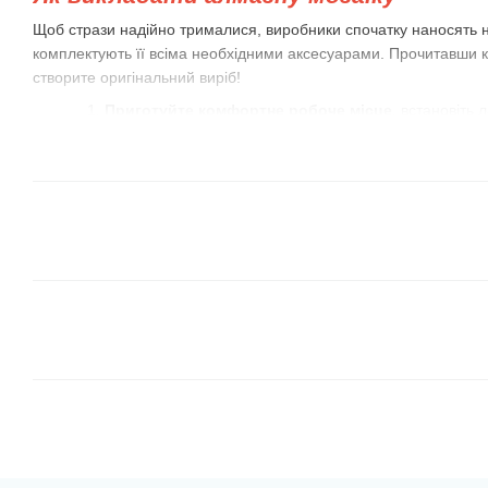
Щоб стрази надійно трималися, виробники спочатку наносять н
комплектують її всіма необхідними аксесуарами. Прочитавши к
створите оригінальний виріб!
Приготуйте комфортне робоче місце
, встановіть
потрібно. Розпакуйте і розкладіть набір на стіл.
Насипте трохи стразів у лоток
з луночками, який є 
краще підготуватися пару сусідніх між собою кольорів
місткість лоточка маленька, візьміть коробки із під сі
акрилових фарб (вони є у всіх, хто любить малювати
Закріпіть схему на рівній поверхні.
Краї її можна 
склянки з водою або важкі статуетки. Потім відкрийте
приблизно 10-15 рядів, відігнувши захисну плівку. Та
ліктями до полотна.
Викладати стрази-камінчики слід по рядах або з
кольорами, використовуючи пінцет або клейовий олів
визначте, що вам більше подобається! Намагайтеся 
рядами, можете застосувати для цього дерев'яну кан
притискайте камінчики-стрази. Для цього вам може 