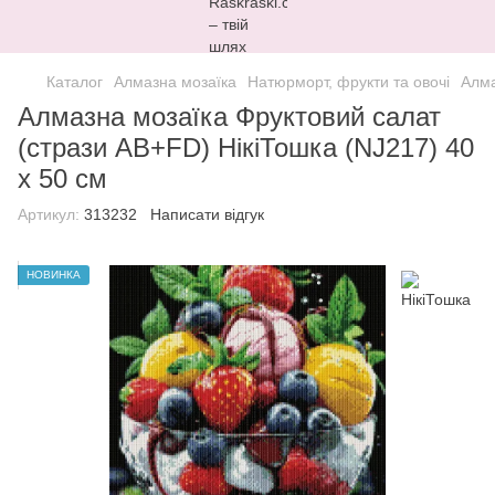
Каталог
Алмазна мозаїка
Натюрморт, фрукти та овочі
Алма
Алмазна мозаїка Фруктовий салат
(стрази AB+FD) НікіТошка (NJ217) 40
х 50 см
Артикул:
313232
Написати відгук
НОВИНКА