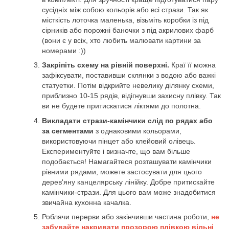
сусідніх між собою кольорів або всі стрази. Так як
місткість лоточка маленька, візьміть коробки із під
сірників або порожні баночки з під акрилових фарб
(вони є у всіх, хто любить малювати картини за
номерами :))
Закріпіть схему на рівній поверхні.
Краї її можна
зафіксувати, поставивши склянки з водою або важкі
статуетки. Потім відкрийте невелику ділянку схеми,
приблизно 10-15 рядів, відігнувши захисну плівку. Так
ви не будете притискатися ліктями до полотна.
Викладати стрази-камінчики слід по рядах або
за сегментами
з однаковими кольорами,
використовуючи пінцет або клейовий олівець.
Експериментуйте і визначте, що вам більше
подобається! Намагайтеся розташувати камінчики
рівними рядами, можете застосувати для цього
дерев'яну канцелярську лінійку. Добре притискайте
камінчики-стрази. Для цього вам може знадобитися
звичайна кухонна качалка.
Роблячи перерви або закінчивши частина роботи,
не
забувайте накривати прозорою плівкою вільні