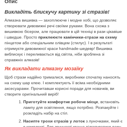
Опис
Викладіть блискучу картину зі стразів!
Алмазна вишивка — захоплююче і модне хобі, що дозволяє
створювати дивовижні речі своїми руками. Вона схожа з
вишивкою бісером, але працювати в цій техніці в рази цікавіше
і швидше. Просто
приклеюєте камінчики-стрази на схему
пінцетом або спеціальним олівцем (стилус). І в результаті
отримуєте дивовижної краси handmade-шедевр! Вишивка
виблискує і переливається від світла, ніби зроблена зі
справжніх алмазів!
Як викладати алмазну мозаїку
Щоб стрази надійно трималися, виробники спочатку наносять
на схему шар клею. І комплектують її всіма необхідними
аксесуарами. Прочитавши корисні поради для новачків, ви
створите оригінальний виріб!
Приготуйте комфортне робоче місце
, встановіть
лампу для освітлення, якщо потрібно. Розпакуйте і
розкладіть набір на стіл.
Насипте трохи стразів у лоток
з луночками, який є
в комплекті. Для зручності краще підготуватися пару