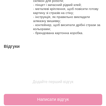
силікон для роботи;
- пінцет і запасний рідкий клей;
- металеві кріплення, щоб повісити готову
картину зі стразів на стіну;
- інструкція, як правильно викладати
алмазну вишивку;
- контейнер, щоб висипати дрібні стрази за
кольорами;
- брендована картонна коробка.
Відгуки
Додайте перший відгук
Написати відгук