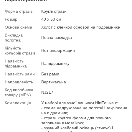
Форма стразів
Круглі стрази
Розмір
40 х 50 см
Основа схема
Холст с клейкой основой на подрамнике
Викладка
Повна викладка
полотна
Кількість
Нет информации
кольорів стразів
Наявність
На підрамнику
підрамника
Наявність рами
Без рами
Направленість
Вертикальна
Код виробника
NJ217
товару (MPN)
Комплектація
У наборі алмазної вишивки НікіТошка є:
- схема надрукована на полотні і закріплена
на підрамник;
- стрази круглої форми для повного
заповнення мозаїкою;
- зручний клейовий олівець (стилус) і