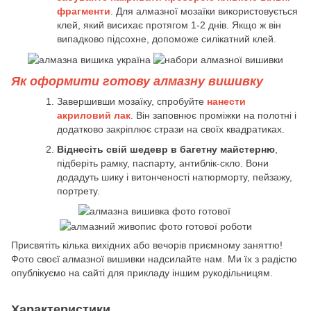
фрагменти
. Для алмазної мозаїки використовується
клей, який висихає протягом 1-2 днів. Якщо ж він
випадково підсохне, допоможе силікатний клей.
Як оформити готову алмазну вишивку
Завершивши мозаїку, спробуйте
нанести
акриловий лак
. Він заповнює проміжки на полотні і
додатково закріплює стрази на своїх квадратиках.
Віднесіть свій шедевр в багетну майстерню
,
підберіть рамку, паспарту, антиблік-скло. Вони
додадуть шику і витонченості натюрморту, пейзажу,
портрету.
Присвятіть кілька вихідних або вечорів приємному заняттю!
Фото своєї алмазної вишивки надсилайте нам. Ми їх з радістю
опублікуємо на сайті для прикладу іншим рукодільницям.
Характеристики