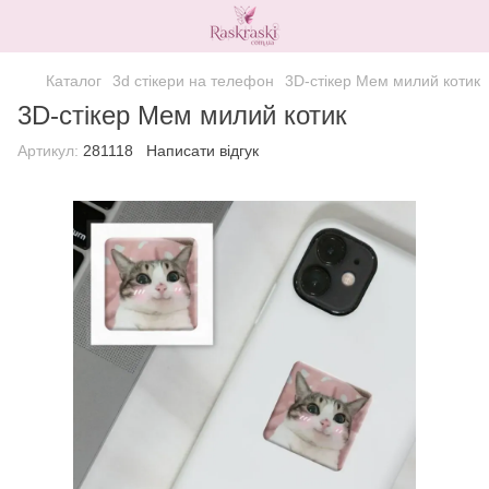
Каталог
3d стікери на телефон
3D-стікер Мем милий котик
3D-стікер Мем милий котик
Артикул:
281118
Написати відгук