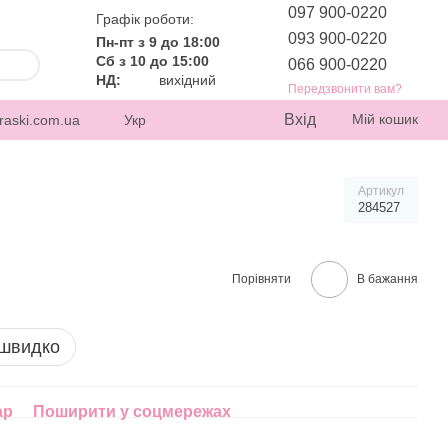
097 900-0220
Графік роботи:
093 900-0220
Пн-пт з 9 до 18:00
Сб з 10 до 15:00
066 900-0220
НД:
вихідний
Передзвонити вам?
Вхід
Мій кошик
raski.com.ua
Укр
Артикул
284527
Порівняти
В бажання
 швидко
ар
Поширити у соцмережах