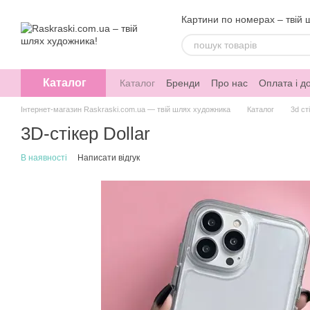
Перейти до основного контенту
Картини по номерах – твій 
Каталог
Каталог
Бренди
Про нас
Оплата і д
Інтернет-магазин Raskraski.com.ua — твій шлях художника
Каталог
3d ст
3D-стікер Dollar
В наявності
Написати відгук