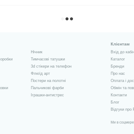
Клієнтам
Нічник
Вхід до кабі
коробки
Тимчасові татушки
Каталог
3d стікери на телефон
Бренди
Флюїд арт
Про нас
Постери на полотні
Оплата і до
овки
Пальчикові фарби
Обмін та по
Іграшки-антистрес
Контакти
Блог
Відгуки про 
Ми в соцмер