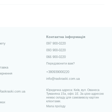
Контактна інформація
нету
097 900-0220
093 900-0220
066 900-0220
Передзвонити вам?
ставка
+380939000220
вернення
info@raskraski.com.ua
Юридична адреса: Київ, вул. Ованеса
Raskraski.com.ua
Туманяна 15а, офіс 1Е. За цією адресою
немає складу для самовивозу картин
клієнтами.
ежах
Мапа проїзду