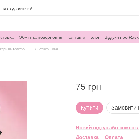
шлях художника!
оставка
Обмін та повернення
Контакти
Блог
Відгуки про Rask
ікери на телефон
3D-стікер Dollar
75 грн
Купити
Замовити
Новий відгук або комент
Доставка
Оплата