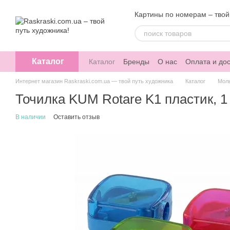
Перейти к основному контенту
Картины по номерам – твой
Каталог
Каталог
Бренды
О нас
Оплата и дос
Интернет магазин Raskraski.com.ua — твой путь художника
Каталог
Мол
Точилка KUM Rotare K1 пластик, 1
В наличии
Оставить отзыв