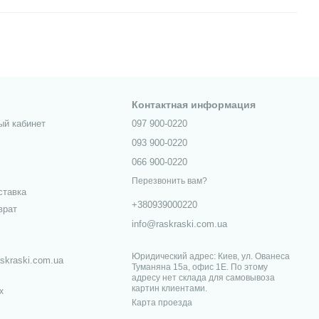
Контактная информация
ый кабинет
097 900-0220
093 900-0220
066 900-0220
Перезвонить вам?
ставка
+380939000220
врат
info@raskraski.com.ua
Юридический адрес: Киев, ул. Ованеса
skraski.com.ua
Туманяна 15а, офис 1Е. По этому
адресу нет склада для самовывоза
картин клиентами.
х
Карта проезда