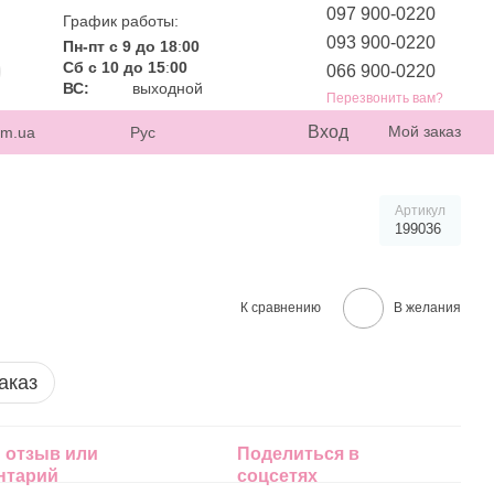
097 900-0220
График работы:
093 900-0220
Пн-пт с 9 до 18
:
00
Сб с 10 до 15
:
00
066 900-0220
ВС:
выходной
Перезвонить вам?
Вход
Мой заказ
om.ua
Рус
Артикул
199036
К сравнению
В желания
аказ
 отзыв или
Поделиться в
нтарий
соцсетях