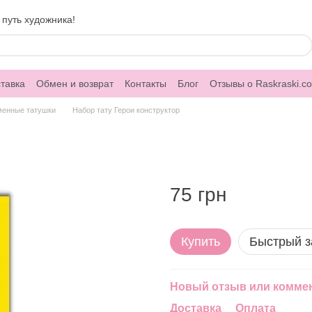
 путь художника!
тавка
Обмен и возврат
Контакты
Блог
Отзывы о Raskraski.c
менные татушки
Набор тату Герои конструктор
75 грн
Купить
Быстрый з
Новый отзыв или комме
Доставка
Оплата