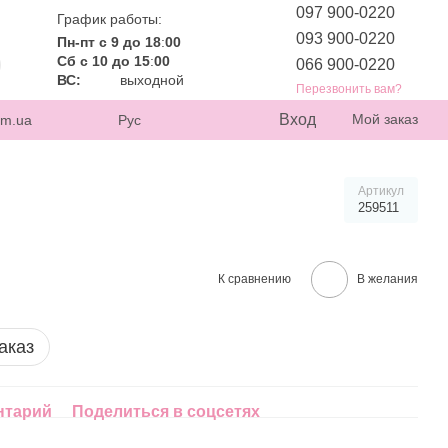
097 900-0220
График работы:
093 900-0220
Пн-пт с 9 до 18
:
00
Сб с 10 до 15
:
00
066 900-0220
ВС:
выходной
Перезвонить вам?
Вход
Мой заказ
om.ua
Рус
Артикул
259511
К сравнению
В желания
аказ
нтарий
Поделиться в соцсетях