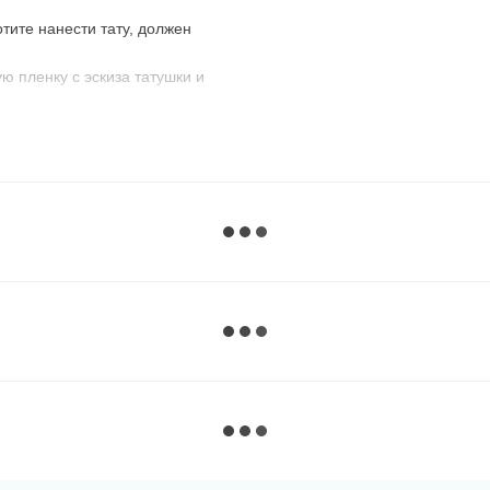
отите нанести тату, должен
ю пленку с эскиза татушки и
амочите тату.
тушки.
м, спиртовым раствором или