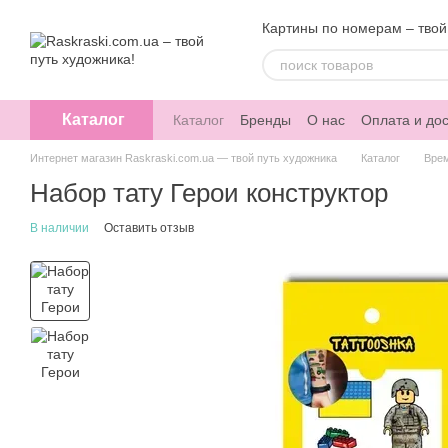
Перейти к основному контенту
Картины по номерам – твой
Каталог
Каталог
Бренды
О нас
Оплата и дос
Интернет магазин Raskraski.com.ua — твой путь художника
Каталог
Вре
Набор тату Герои конструктор
В наличии
Оставить отзыв