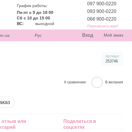
097 900-0220
График работы:
093 900-0220
Пн-пт с 9 до 18
:
00
Сб с 10 до 15
:
00
066 900-0220
ВС:
выходной
Перезвонить вам?
Вход
Мой заказ
om.ua
Рус
Артикул
253746
К сравнению
В желания
аказ
 отзыв или
Поделиться в
нтарий
соцсетях