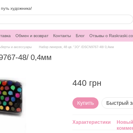
 путь художника!
тавка
Обмен и возврат
Контакты
Блог
Отзывы о Raskraski.c
ьберты и аксессуары
Набор линеров, 48 цв. ”JO” /DSCN9767-48/ 0,4мм
9767-48/ 0,4мм
440 грн
Купить
Быстрый з
Характеристики
Новый
комме