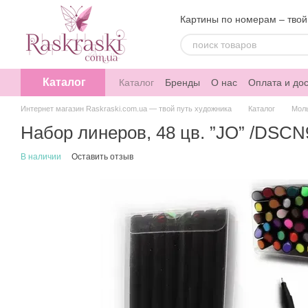
Перейти к основному контенту
Картины по номерам – твой
Каталог
Каталог
Бренды
О нас
Оплата и дос
Интернет магазин Raskraski.com.ua — твой путь художника
Каталог
Мол
Набор линеров, 48 цв. ”JO” /DSCN
В наличии
Оставить отзыв