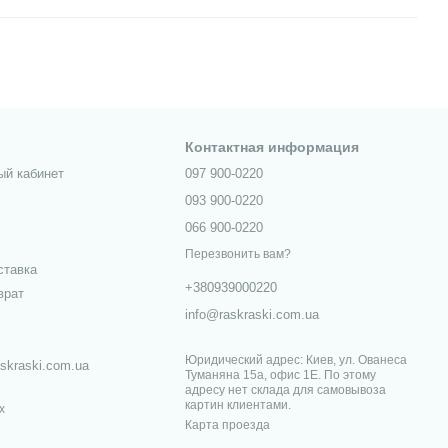
Контактная информация
ый кабинет
097 900-0220
093 900-0220
066 900-0220
Перезвонить вам?
ставка
+380939000220
врат
info@raskraski.com.ua
Юридический адрес: Киев, ул. Ованеса
skraski.com.ua
Туманяна 15а, офис 1Е. По этому
адресу нет склада для самовывоза
картин клиентами.
х
Карта проезда