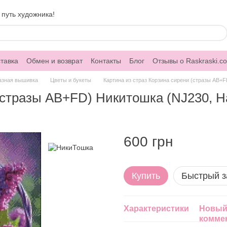
 путь художника!
тавка
Обмен и возврат
Контакты
Блог
Отзывы о Raskraski.c
азная вышивка
Цветы и букеты
Картина из страз Корзина сирени (стразы AB+F
(стразы AB+FD) Никитошка (NJ230, На
600 грн
Купить
Быстрый з
Характеристики
Новый
комме