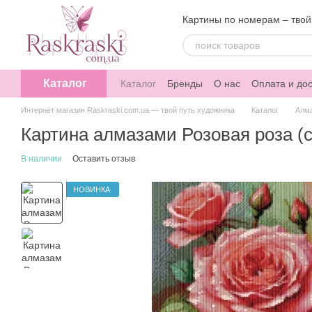
Перейти к основному контенту
Картины по номерам – твой
Каталог
Каталог
Бренды
О нас
Оплата и дос
Интернет магазин Raskraski.com.ua — твой путь художника
Каталог
Алм
Картина алмазами Розовая роза (
В наличии
Оставить отзыв
НОВИНКА