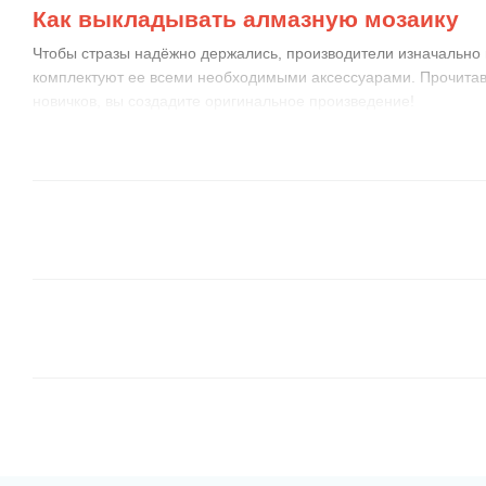
Как выкладывать алмазную мозаику
Чтобы стразы надёжно держались, производители изначально 
комплектуют ее всеми необходимыми аксессуарами. Прочитав
новичков, вы создадите оригинальное произведение!
Приготовьте комфортное рабочее место
, устано
если нужно. Распакуйте и разложите набор на стол.
Насыпьте немного стразов в лоточек
с луночками,
Для удобства лучше подготовиться пару цветов или в
вместительность лоточка маленькая, возьмите спич
баночки из-под акриловых красок (они имеются у все
по номерам :))
Закрепите схему
на ровной поверхности. Края ее м
стаканы с водой или тяжёлые статуэтки. Затем откр
примерно 10-15 рядов, отогнув защитную пленку. Та
локтями к полотну.
Выкладывать стразы-камешки следует по рядам 
одинаковыми цветами, используя пинцет или клеево
Поэкспериментируйте и определите, что вам больше