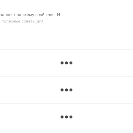
наносят на схему слой клея. И
 полезные советы для
вите лампу для освещения,
 который есть в комплекте.
се стразы. Так как
ечные коробки или пустые
х, кто любит рисовать картины
ожно зафиксировать, поставив
ойте небольшой участок схемы,
к вы не будете прижиматься
или по сегментам
с
й карандаш.
 нравится! Старайтесь