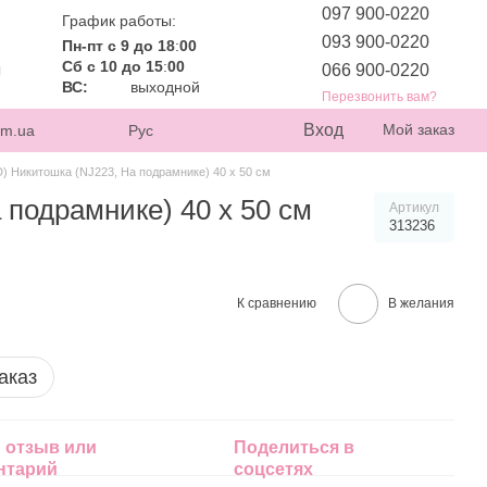
097 900-0220
График работы:
093 900-0220
Пн-пт с 9 до 18
:
00
Сб с 10 до 15
:
00
066 900-0220
ВС:
выходной
Перезвонить вам?
Вход
Мой заказ
om.ua
Рус
) Никитошка (NJ223, На подрамнике) 40 х 50 см
подрамнике) 40 х 50 см
Артикул
313236
К сравнению
В желания
аказ
 отзыв или
Поделиться в
нтарий
соцсетях