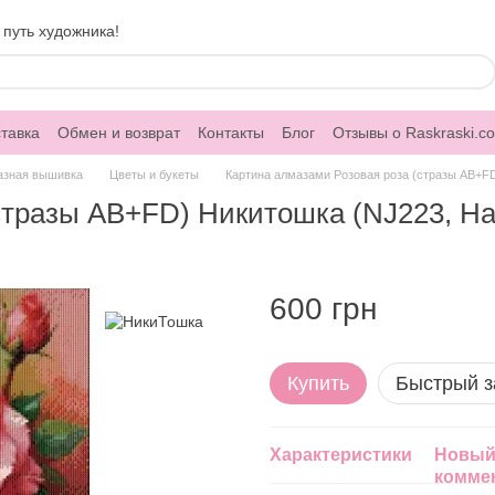
 путь художника!
тавка
Обмен и возврат
Контакты
Блог
Отзывы о Raskraski.c
азная вышивка
Цветы и букеты
Картина алмазами Розовая роза (стразы AB+FD
стразы AB+FD) Никитошка (NJ223, На 
600 грн
Купить
Быстрый з
Характеристики
Новый
комме