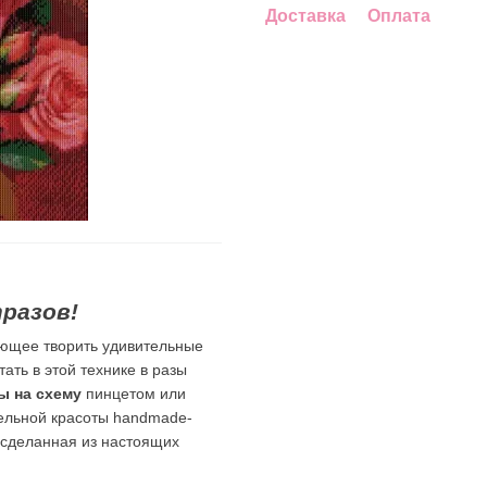
Доставка
Оплата
разов!
яющее творить удивительные
ать в этой технике в разы
ы на схему
пинцетом или
тельной красоты handmade-
о сделанная из настоящих