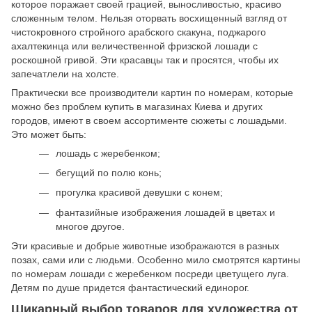
которое поражает своей грацией, выносливостью, красиво
сложенным телом. Нельзя оторвать восхищенный взгляд от
чистокровного стройного арабского скакуна, поджарого
ахалтекинца или величественной фризской лошади с
роскошной гривой. Эти красавцы так и просятся, чтобы их
запечатлели на холсте.
Практически все производители картин по номерам, которые
можно без проблем купить в магазинах Киева и других
городов, имеют в своем ассортименте сюжеты с лошадьми.
Это может быть:
лошадь с жеребенком;
бегущий по полю конь;
прогулка красивой девушки с конем;
фантазийные изображения лошадей в цветах и
многое другое.
Эти красивые и добрые животные изображаются в разных
позах, сами или с людьми. Особенно мило смотрятся картины
по номерам лошади с жеребенком посреди цветущего луга.
Детям по душе придется фантастический единорог.
Шикарный выбор товаров для художества от