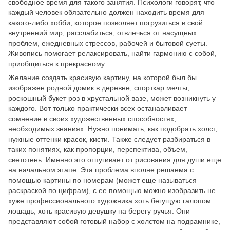
свободное время для такого занятия. Психологи говорят, что
каждый человек обязательно должен находить время для
какого-либо хобби, которое позволяет погрузиться в свой
внутренний мир, расслабиться, отвлечься от насущных
проблем, ежедневных стрессов, рабочей и бытовой суеты.
Живопись помогает релаксировать, найти гармонию с собой,
приобщиться к прекрасному.
Желание создать красивую картину, на которой был бы
изображен родной домик в деревне, спорткар мечты,
роскошный букет роз в хрустальной вазе, может возникнуть у
каждого. Вот только практически всех останавливает
сомнение в своих художественных способностях,
необходимых знаниях. Нужно понимать, как подобрать холст,
нужные оттенки красок, кисти. Также следует разбираться в
таких понятиях, как пропорции, перспектива, объем,
светотень. Именно это отпугивает от рисования для души еще
на начальном этапе. Эта проблема вполне решаема с
помощью картины по номерам (может еще называться
раскраской по цифрам), с ее помощью можно изобразить не
хуже профессионального художника хоть бегущую галопом
лошадь, хоть красивую девушку на берегу ручья. Они
представляют собой готовый набор с холстом на подрамнике,