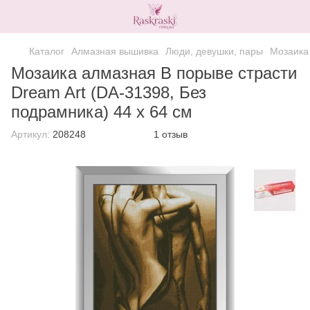
Каталог
Алмазная вышивка
Люди, девушки, пары
Мозаика 
Мозаика алмазная В порыве страсти
Dream Art (DA-31398, Без
подрамника) 44 x 64 см
Артикул:
208248
1 отзыв