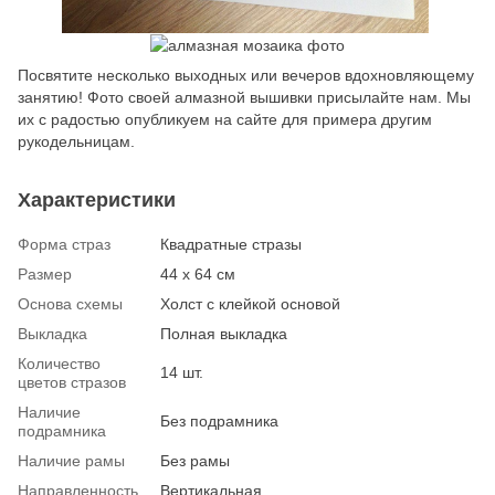
Посвятите несколько выходных или вечеров вдохновляющему
занятию! Фото своей алмазной вышивки присылайте нам. Мы
их с радостью опубликуем на сайте для примера другим
рукодельницам.
Характеристики
Форма страз
Квадратные стразы
Размер
44 x 64 см
Основа схемы
Холст с клейкой основой
Выкладка
Полная выкладка
Количество
14 шт.
цветов стразов
Наличие
Без подрамника
подрамника
Наличие рамы
Без рамы
Направленность
Вертикальная