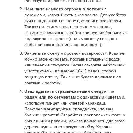
Распакуйте и разложите набор на стол.
Насыпьте немного стразов в лоточек
с
луночками, который есть в комплекте. Для удобства
лучше подготовиться пару цветов или все стразы.
Так как вместительность лоточка маленькая,
возьмите спичечные коробки или пустые баночки из-
под акриловых красок (они имеются у всех, кто
любит рисовать картины по номерам :))
Закрепите схему
на ровной поверхности. Края ее
можно зафиксировать, поставив стаканы с водой
или тяжёлые статуэтки. Затем откройте небольшой
участок схемы, примерно 10-15 рядов, отогнув
защитную пленку. Так вы не будете прижиматься
локтями к полотну.
Выкладывать стразы-камешки следует по
рядам или по сегментам
с одинаковыми цветами,
используя пинцет или клеевой карандаш.
Поэкспериментируйте и определите, что вам
больше нравится! Старайтесь расположить камешки
ровненькими рядами, можете применить для этого
деревянную канцелярскую линейку. Хорошо
прижимайте камешки-стразы. Для этого вам