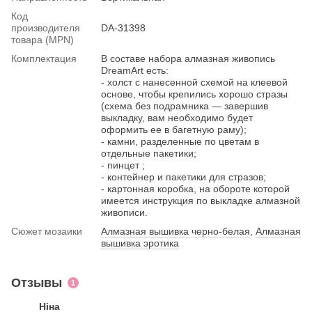
Код
производителя
DA-31398
товара (MPN)
Комплектация
В составе набора алмазная живопись
DreamArt есть:
- холст с нанесенной схемой на клеевой
основе, чтобы крепились хорошо стразы
(схема без подрамника — завершив
выкладку, вам необходимо будет
оформить ее в багетную раму);
- камни, разделенные по цветам в
отдельные пакетики;
- пинцет ;
- контейнер и пакетики для стразов;
- картонная коробка, на обороте которой
имеется инструкция по выкладке алмазной
живописи.
Сюжет мозаики
Алмазная вышивка черно-белая
,
Алмазная
вышивка эротика
Отзывы
1
Ніна