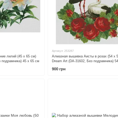
Артикул: 253287
ие лилий (45 х 65 см)
Алмазная вышивка Аисты в розах (54 х 5
з подрамника) 45 х 65 см
Dream Art (DA-31602, Без подрамника) 54
900 грн