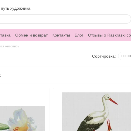
 путь художника!
тавка
Обмен и возврат
Контакты
Блог
Отзывы о Raskraski.c
ная живопись
по п
Сортировка: