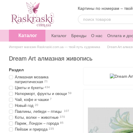
Перейти к основному контенту
Картины по номерам – твой
Каталог
Каталог
Бренды
О нас
Оплата и дос
Интернет магазин Raskraski.com.ua — твой путь художника
Dream Art алмаз
Dream Art алмазная живопись
Раздел
Алмазная мозаика
патриотическая
21
Цветы и букеты
434
Натюрморт, фрукты и овощи
59
Чай, кофе и чашки
7
Новый год
20
Павлины, лебеди – птицы
107
Коты, волки – животные
370
Париж, Лондон – города
85
Пейзаж и природа
235