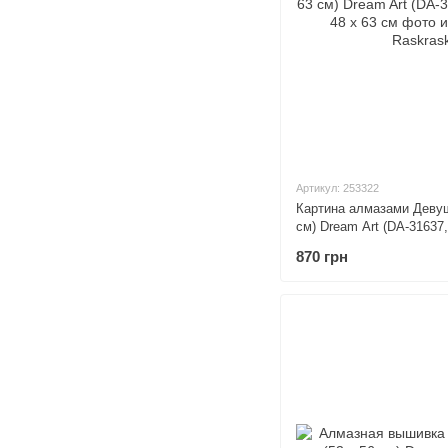
Артикул: 253322
Картина алмазами Девуш
см) Dream Art (DA-31637
63 см
870 грн