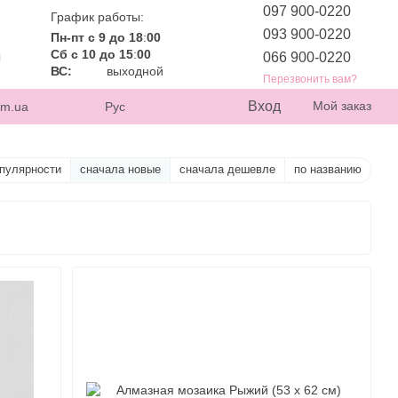
097 900-0220
График работы:
093 900-0220
Пн-пт с 9 до 18
:
00
Сб с 10 до 15
:
00
066 900-0220
ВС:
выходной
Перезвонить вам?
Вход
Мой заказ
om.ua
Рус
опулярности
сначала новые
сначала дешевле
по названию