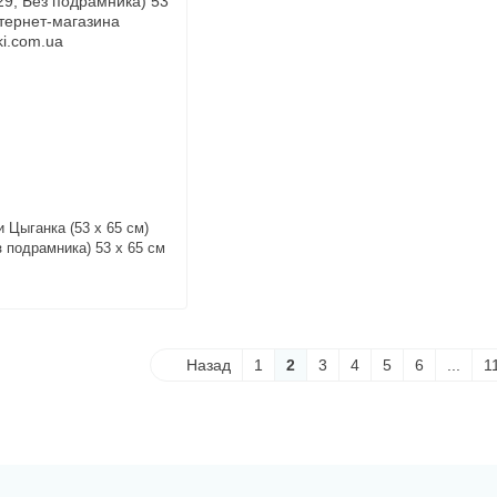
 Цыганка (53 х 65 см)
з подрамника) 53 х 65 см
Назад
1
2
3
4
5
6
...
1