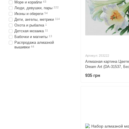
Море и корабли
43
Люди, девушки, пары
222
Иконы и обереги
54
Дети, ангелы, метрики
114
Охота и рыбалка
1
Детская мозаика
11
Бабочки и магниты
13
Распродажа алмазной
вышивки
44
Артикул: 253222
Алмазная картина Цветен
Dream Art (DA-31537, Бе
935 грн