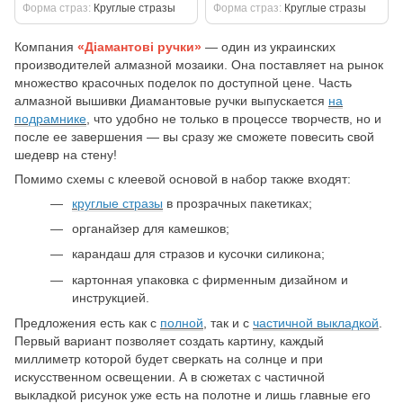
Форма страз
Круглые стразы
Форма страз
Круглые стразы
Компания
«Діамантові ручки»
— один из украинских
производителей алмазной мозаики. Она поставляет на рынок
множество красочных поделок по доступной цене. Часть
алмазной вышивки Диамантовые ручки выпускается
на
подрамнике
, что удобно не только в процессе творчеств, но и
после ее завершения — вы сразу же сможете повесить свой
шедевр на стену!
Помимо схемы с клеевой основой в набор также входят:
круглые стразы
в прозрачных пакетиках;
органайзер для камешков;
карандаш для стразов и кусочки силикона;
картонная упаковка с фирменным дизайном и
инструкцией.
Предложения есть как с
полной
, так и с
частичной выкладкой
.
Первый вариант позволяет создать картину, каждый
миллиметр которой будет сверкать на солнце и при
искусственном освещении. А в сюжетах с частичной
выкладкой рисунок уже есть на полотне и лишь главные его