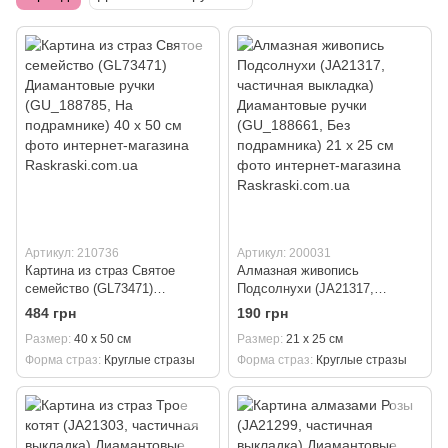
Артикул: 210736
Артикул: 200031
Картина из страз Святое
Алмазная живопись
семейство (GL73471)
Подсолнухи (JA21317,
Диамантовые ручки
частичная выкладка)
484 грн
190 грн
(GU_188785, На подрамнике)
Диамантовые ручки
Размер
40 х 50 см
Размер
21 х 25 см
40 х 50 см
(GU_188661, Без подрамника)
21 х 25 см
Форма страз
Круглые стразы
Форма страз
Круглые стразы