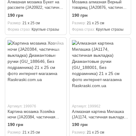
Алмазная мозаика Букет на
Мозаика алмазная Верный
рассвете (JA20922, частичная
товарищ (JA20876, частичная
выкладка) Диамантовые ручки
выкладка) Диамантовые ручки
190 грн
190 грн
(GU_188317, Без подрамника)
(GU_188312, Без подрамника)
Размер
21 х 25 см
Размер
21 х 25 см
21 х 25 см
21 х 25 см
Форма страз
Круглые стразы
Форма страз
Круглые стразы
Артикул: 199976
Артикул: 199962
Картина мозаика Хозяйка
Алмазная картина Милашка
ночи (JA20384, частичная
(JA1174, частичная выкладка)
выкладка) Диамантовые ручки
Диамантовые ручки
190 грн
190 грн
(GU_188646, Без подрамника)
(GU_188001, Без подрамника)
Размер
21 х 25 см
Размер
21 х 25 см
21 х 25 см
21 х 25 см