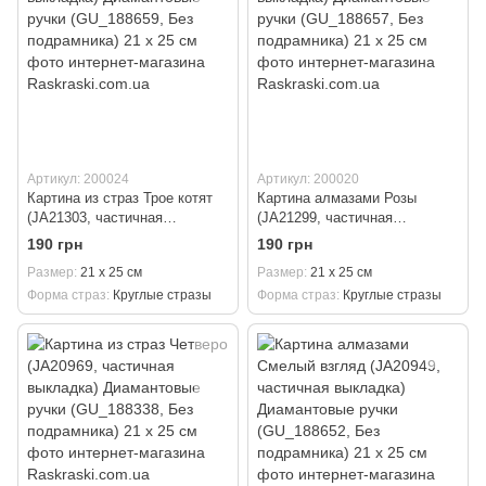
Артикул: 200024
Артикул: 200020
Картина из страз Трое котят
Картина алмазами Розы
(JA21303, частичная
(JA21299, частичная
выкладка) Диамантовые ручки
выкладка) Диамантовые ручки
190 грн
190 грн
(GU_188659, Без подрамника)
(GU_188657, Без подрамника)
Размер
21 х 25 см
Размер
21 х 25 см
21 х 25 см
21 х 25 см
Форма страз
Круглые стразы
Форма страз
Круглые стразы