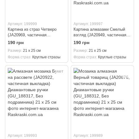
Артикул: 199999
Артикул: 199997
Картина из страз Четверо
Картина алмазами Смелый
(JA20969, частичная
взгляд (JA20949, частичная
выкладка) Диамантовые ручки
выкладка) Диамантовые ручки
190 грн
190 грн
(GU_188338, Без подрамника)
(GU_188652, Без подрамника)
Размер
21 х 25 см
Размер
21 х 25 см
21 х 25 см
21 х 25 см
Форма страз
Круглые стразы
Форма страз
Круглые стразы
Артикул: 199993
Артикул: 199989