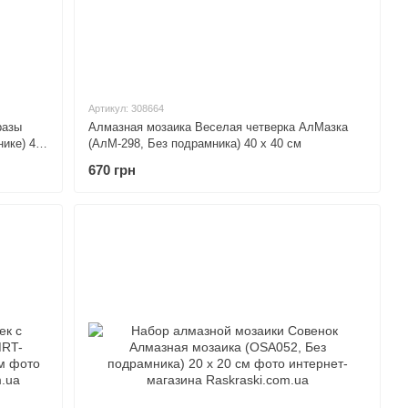
Артикул: 308664
разы
Алмазная мозаика Веселая четверка АлМазка
ике) 40
(АлМ-298, Без подрамника) 40 х 40 см
670 грн