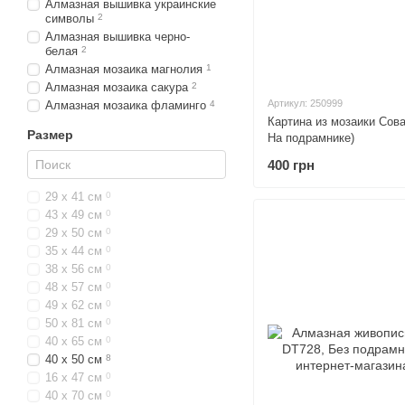
Алмазная вышивка украинские
символы
2
Алмазная вышивка черно-
белая
2
Алмазная мозаика магнолия
1
Алмазная мозаика сакура
2
Артикул: 250999
Алмазная мозаика фламинго
4
Картина из мозаики Сова
Размер
На подрамнике)
400 грн
29 х 41 см
0
43 х 49 см
0
29 х 50 см
0
35 х 44 см
0
38 х 56 см
0
48 х 57 см
0
49 х 62 см
0
50 х 81 см
0
40 х 65 см
0
40 х 50 см
8
16 x 47 см
0
40 х 70 см
0