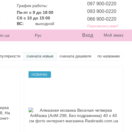
097 900-0220
График работы:
093 900-0220
Пн-пт с 9 до 18
:
00
Сб с 10 до 15
:
00
066 900-0220
ВС:
выходной
Перезвонить вам?
Вход
Мой заказ
om.ua
Рус
опулярности
сначала новые
сначала дешевле
по названию
НОВИНКА