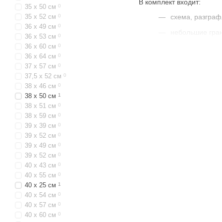
В комплект входит:
35 х 50 см
0
35 х 52 см
0
схема, разграф
36 x 49 см
0
небольшие гран
36 x 53 см
0
36 x 60 см
0
стилус с силик
36 х 64 см
0
инструкция для
37 x 57 см
0
37,5 х 52 см
0
пластиковый ко
38 х 46 см
0
Упаковывается алмазная 
38 х 50 см
1
качестве презента друзь
38 х 51 см
0
прекрасного — готовые к
38 х 59 см
0
39 x 39 см
0
Производители 
39 x 52 см
0
39 х 49 см
0
Сейчас в Украине алмазн
39 х 52 см
0
фантазийные иллюстраци
40 x 43 см
0
40 x 55 см
0
40 х 25 см
1
Схема с клеевой основой
40 х 54 см
0
Главное отличие между н
40 х 57 см
0
40 х 60 см
0
подрамнике круглые кам