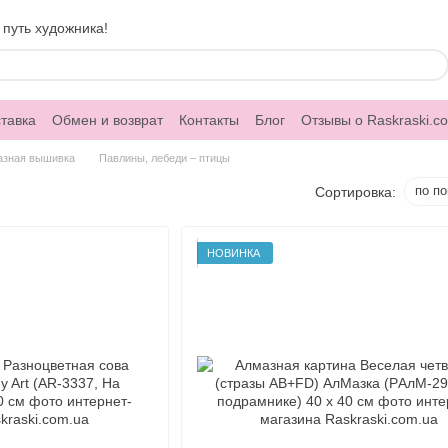
 путь художника!
тавка
Обмен и возврат
Контакты
Блог
Отзывы о Raskraski.c
азная вышивка
Павлины, лебеди – птицы
по п
Сортировка:
НОВИНКА