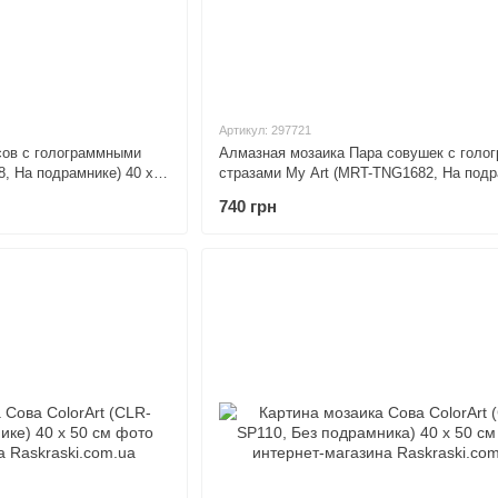
Артикул: 297721
сов с голограммными
Алмазная мозаика Пара совушек с голо
8, На подрамнике) 40 х
стразами My Art (MRT-TNG1682, На подр
40 х 50 см
740 грн