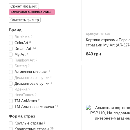
Сюжет мозаики:
Алмазная вышивка совы
Очистить фильтр
Бренд
Артикул: 301440
BrushMe
0
Картина стразами Пара 
ColorArt
8
стразами My Art (AR-327
Dream Art
14
50 см
640 грн
My Art
5
Rainbow Art
0
Strateg
0
Алмазная мозаика
1
Диамантовые ручки
0
Диамантовые ручки
1
Идейка
0
НикиТошка
0
ТМ АлМазка
2
ТМ Алмазная мозаика
11
Форма страз
Круглые стразы
3
Квадратные стразы
39