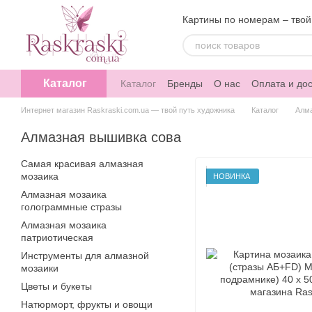
Перейти к основному контенту
Картины по номерам – твой
Каталог
Каталог
Бренды
О нас
Оплата и дос
Интернет магазин Raskraski.com.ua — твой путь художника
Каталог
Алм
Алмазная вышивка сова
Самая красивая алмазная
мозаика
НОВИНКА
Алмазная мозаика
голограммные стразы
Алмазная мозаика
патриотическая
Инструменты для алмазной
мозаики
Цветы и букеты
Натюрморт, фрукты и овощи