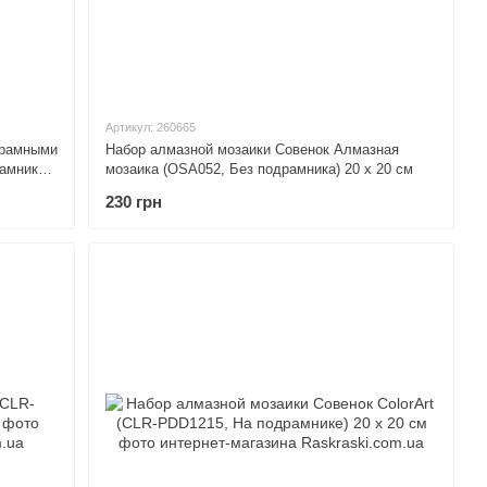
Артикул: 260665
грамными
Набор алмазной мозаики Совенок Алмазная
амнике)
мозаика (OSA052, Без подрамника) 20 х 20 см
230 грн