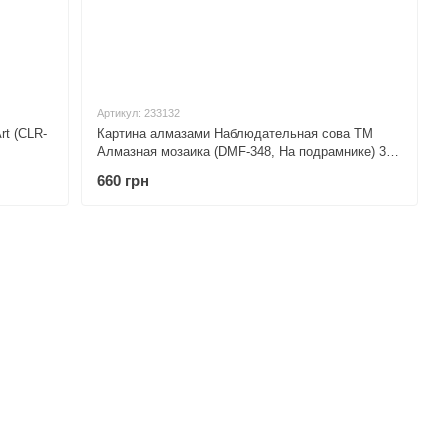
Артикул: 233132
rt (CLR-
Картина алмазами Наблюдательная сова ТМ
Алмазная мозаика (DMF-348, На подрамнике) 30
х 40 см
660 грн