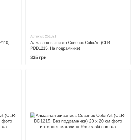
Артикул: 251021
P110,
Алмазная вышивка Совенок ColorArt (CLR-
PDD1215, На подрамнике)
335 грн