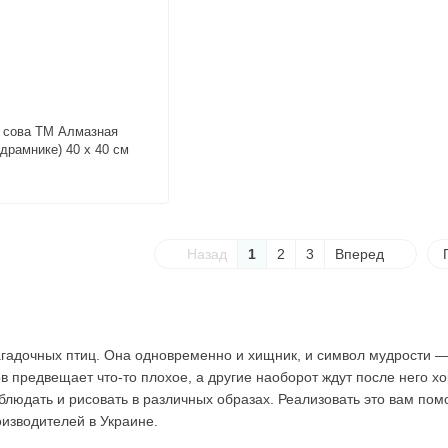
я сова ТМ Алмазная
драмнике) 40 х 40 см
Назад
1
2
3
Вперед
гадочных птиц. Она одновременно и хищник, и символ мудрости — н
сов предвещает что-то плохое, а другие наоборот ждут после него 
блюдать и рисовать в различных образах. Реализовать это вам п
оизводителей в Украине.