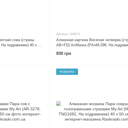
Артикул: 308673
ветная сова (стразы
Алмазная картина Веселая четверка (ст
 На подрамнике) 40 х 50
AB+FD) АлМазка (PАлМ-298, На подрамн
х 40 см
830 грн
НОВИНКА