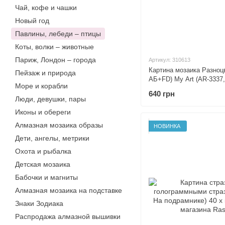
Чай, кофе и чашки
Новый год
Павлины, лебеди – птицы
Коты, волки – животные
Париж, Лондон – города
Артикул: 310613
Картина мозаика Разноц
Пейзаж и природа
АБ+FD) My Art (AR-3337,
Море и корабли
см
640 грн
Люди, девушки, пары
Иконы и обереги
Алмазная мозаика образы
НОВИНКА
Дети, ангелы, метрики
Охота и рыбалка
Детская мозаика
Бабочки и магниты
Алмазная мозаика на подставке
Знаки Зодиака
Распродажа алмазной вышивки