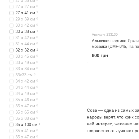
27 x 35 см
27 х 27 см
0
27 х 41 см
1
29 x 39 см
0
30 x 42 см
0
30 х 38 см
1
Артикул: 233130
31 х 42 см
0
Алмазная картина Ярка
31 х 44 см
0
мозаика (DMF-346, На по
32 х 32 см
1
800 грн
33 x 45 см
0
33 x 49 см
0
33 x 84 см
0
33x33 см
0
34 x 42 см
0
34 х 44 см
0
34 х 49 см
0
35 x 46 см
0
35 x 47 см
0
Сова — одна из самых за
35 x 65 см
0
народы верят, что крик 
35 x 88 см
0
ней интерес, желание на
35 х 100 см
1
творчества от лучших пр
35 х 41 см
0
35 х 47 см
0