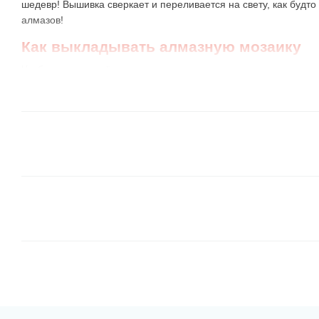
шедевр! Вышивка сверкает и переливается на свету, как будт
алмазов!
Как выкладывать алмазную мозаику
Чтобы стразы надёжно держались, производители изначально 
комплектуют ее всеми необходимыми аксессуарами. Прочитав
новичков, вы создадите оригинальное произведение!
Приготовьте комфортное рабочее место
, устано
если нужно. Распакуйте и разложите набор на стол.
Насыпьте немного стразов в лоточек
с луночками,
Для удобства лучше подготовиться пару цветов или в
вместительность лоточка маленькая, возьмите спич
баночки из-под акриловых красок (они имеются у все
по номерам :))
Закрепите схему
на ровной поверхности. Края ее м
стаканы с водой или тяжёлые статуэтки. Затем откр
примерно 10-15 рядов, отогнув защитную пленку. Та
локтями к полотну.
Выкладывать стразы-камешки следует по рядам 