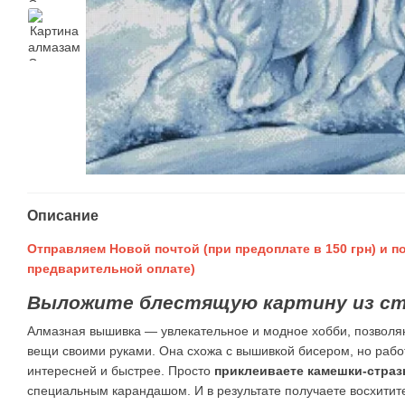
Описание
Отправляем Новой почтой (при предоплате в 150 грн) и по
предварительной оплате)
Выложите блестящую картину из ст
Алмазная вышивка — увлекательное и модное хобби, позвол
вещи своими руками. Она схожа с вышивкой бисером, но работ
интересней и быстрее. Просто
приклеиваете камешки-страз
специальным карандашом. И в результате получаете восхити