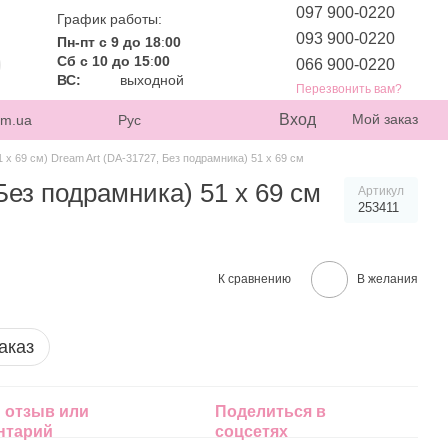
097 900-0220
График работы:
093 900-0220
Пн-пт с 9 до 18
:
00
Сб с 10 до 15
:
00
066 900-0220
ВС:
выходной
Перезвонить вам?
Вход
Мой заказ
om.ua
Рус
х 69 см) Dream Art (DA-31727, Без подрамника) 51 х 69 см
ез подрамника) 51 х 69 см
Артикул
253411
К сравнению
В желания
аказ
 отзыв или
Поделиться в
нтарий
соцсетях