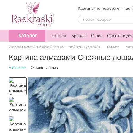
Перейти к основному контенту
Картины по номерам – твой
Каталог
Каталог
Бренды
О нас
Оплата и дос
Интернет магазин Raskraski.com.ua — твой путь художника
Каталог
Алм
Картина алмазами Снежные лошади 
В наличии
Оставить отзыв