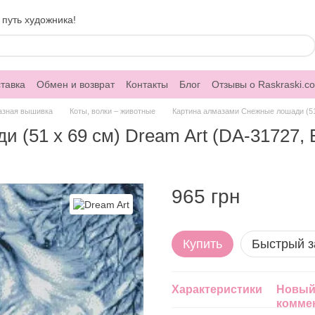
 путь художника!
тавка
Обмен и возврат
Контакты
Блог
Отзывы о Raskraski.c
азная вышивка
Коты, волки – животные
Картина алмазами Снежные лошади (51 
(51 х 69 см) Dream Art (DA-31727, Б
965 грн
Купить
Быстрый з
Характеристики
Новый
комме