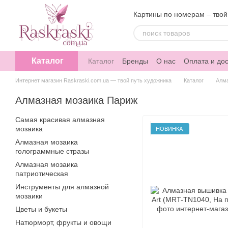
Перейти к основному контенту
Картины по номерам – твой
Каталог
Каталог
Бренды
О нас
Оплата и дос
Интернет магазин Raskraski.com.ua — твой путь художника
Каталог
Алм
Алмазная мозаика Париж
Самая красивая алмазная
мозаика
НОВИНКА
Алмазная мозаика
голограммные стразы
Алмазная мозаика
патриотическая
Инструменты для алмазной
мозаики
Цветы и букеты
Натюрморт, фрукты и овощи