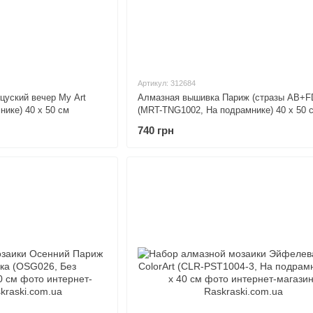
Артикул: 312684
уский вечер My Art
Алмазная вышивка Париж (стразы AB+FD
ике) 40 х 50 см
(MRT-TNG1002, На подрамнике) 40 х 50 
740 грн