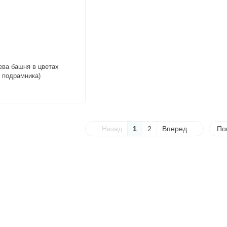
ева башня в цветах
з подрамника)
Назад
1
2
Вперед
По