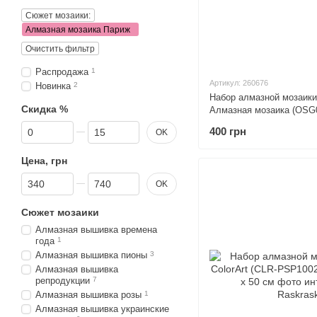
Сюжет мозаики:
Алмазная мозаика Париж
Очистить фильтр
Распродажа
1
Артикул: 260676
Новинка
2
Набор алмазной мозаик
Скидка %
Алмазная мозаика (OSG0
х 40 см
От Скидка %
До Скидка %
400 грн
OK
Цена, грн
От Цена, грн
До Цена, грн
OK
Сюжет мозаики
Алмазная вышивка времена
года
1
Алмазная вышивка пионы
3
Алмазная вышивка
репродукции
7
Алмазная вышивка розы
1
Алмазная вышивка украинские