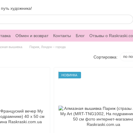
 путь художника!
тавка
Обмен и возврат
Контакты
Блог
Отзывы о Raskraski.c
азная вышивка
Париж, Лондон – города
по п
Сортировка:
НОВИНКА