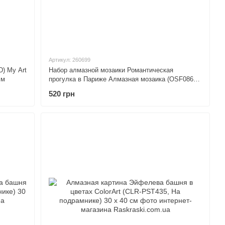
Артикул: 260699
) My Art
Набор алмазной мозаики Романтическая
см
прогулка в Париже Алмазная мозаика (OSF086,
Без подрамника) 40 х 50 см
520 грн