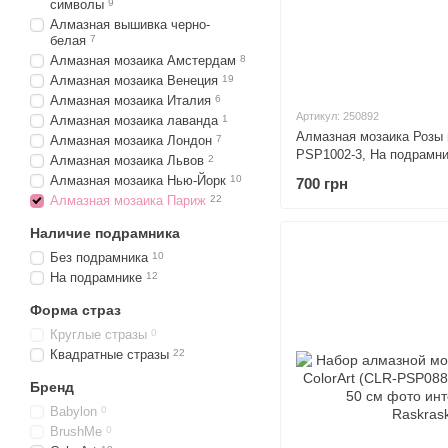
символы
9
Алмазная вышивка черно-
белая
7
Алмазная мозаика Амстердам
8
Алмазная мозаика Венеция
19
Алмазная мозаика Италия
6
Артикул: 250892
Алмазная мозаика лаванда
1
Алмазная мозаика Розы и
Алмазная мозаика Лондон
7
PSP1002-3, На подрамни
Алмазная мозаика Львов
2
Алмазная мозаика Нью-Йорк
10
700 грн
Алмазная мозаика Париж
22
Наличие подрамника
Без подрамника
10
На подрамнике
12
Форма страз
Круглые стразы
0
Квадратные стразы
22
Бренд
Babylon
0
BrushMe
0