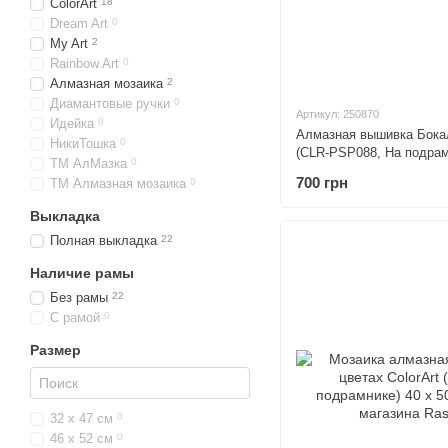
ColorArt
18
Dream Art
0
My Art
2
Rainbow Art
0
Алмазная мозаика
2
Диамантовые ручки
0
Артикул: 250870
Идейка
0
Алмазная вышивка Бокал
НикиТошка
0
(CLR-PSP088, На подрам
ТМ АлМазка
0
700 грн
ТМ Алмазная мозаика
0
Выкладка
Полная выкладка
22
Наличие рамы
Без рамы
22
С рамой
0
Размер
32 х 47 см
0
46 х 52 см
0