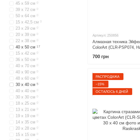
45 х 59 см
0
39 х 72 см
0
50 х 64 см
0
15 х 42,5 см
0
23 х 29 см
0
20 х 39 см
0
Артикул: 250856
22 х 38 см
0
Алмазная техника Эйфел
40 х 50 см
17
ColorArt (CLR-PSP074, Н
15 х 42 см
0
700 грн
36 х 50 см
0
40 х 70 см
0
40 х 90 см
0
РАСПРОДАЖА
48 х 60 см
0
−15%
30 х 40 см
5
40 х 40 см
0
ОСТАЛОСЬ 6 ДНЕЙ
30 х 30 см
0
18 х 25 см
0
13 х 21 см
0
19 х 19 см
0
14 х 35 см
0
20 х 28 см
0
15 х 15 см
0