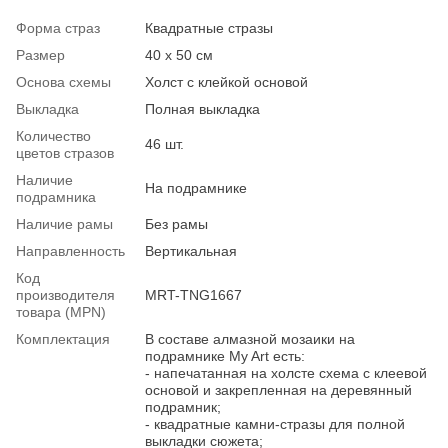
Форма страз
Квадратные стразы
Размер
40 х 50 см
Основа схемы
Холст с клейкой основой
Выкладка
Полная выкладка
Количество
46 шт.
цветов стразов
Наличие
На подрамнике
подрамника
Наличие рамы
Без рамы
Направленность
Вертикальная
Код
производителя
MRT-TNG1667
товара (MPN)
Комплектация
В составе алмазной мозаики на
подрамнике My Art есть:
- напечатанная на холсте схема с клеевой
основой и закрепленная на деревянный
подрамник;
- квадратные камни-стразы для полной
выкладки сюжета;