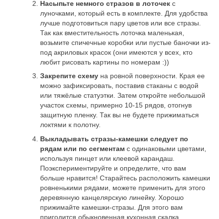
Насыпьте немного стразов в лоточек
с
луночками, который есть в комплекте. Для удобства
лучше подготовиться пару цветов или все стразы.
Так как вместительность лоточка маленькая,
возьмите спичечные коробки или пустые баночки из-
под акриловых красок (они имеются у всех, кто
любит рисовать картины по номерам :))
Закрепите схему
на ровной поверхности. Края ее
можно зафиксировать, поставив стаканы с водой
или тяжёлые статуэтки. Затем откройте небольшой
участок схемы, примерно 10-15 рядов, отогнув
защитную пленку. Так вы не будете прижиматься
локтями к полотну.
Выкладывать стразы-камешки следует по
рядам или по сегментам
с одинаковыми цветами,
используя пинцет или клеевой карандаш.
Поэкспериментируйте и определите, что вам
больше нравится! Старайтесь расположить камешки
ровненькими рядами, можете применить для этого
деревянную канцелярскую линейку. Хорошо
прижимайте камешки-стразы. Для этого вам
пригодится обыкновенная кухонная скалка.