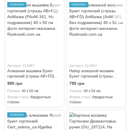
НОВИНКА
НОВИНКА
Артикул: 314987
Артикул: 314963
Алмазная вышивка Букет
Набор алмазной мозаики
гортензий (стразы AB+FD)
Букет гортензий (стразы
АлМазка (PАлМ-341, На
AB+FD) АлМазка (АлМ-341,
995 грн
795 грн
подрамнике) 40 х 50 см
Без подрамника) 40 х 50 см
Размер
40 х 50 см
Размер
40 х 50 см
Форма страз
Квадратные
Форма страз
Квадратные
стразы
стразы
НОВИНКА