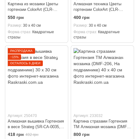
Картина из мозаики Цветы
Алмазная техника Цветы
гортензии ColorArt (CLR-
гортензии ColorArt (CLR-
PST467, На подрамнике)
ST467, Без подрамника)
550 грн
400 грн
Размер
30 х 40 см
Размер
30 х 40 см
Форма страз
Квадратные
Форма страз
Квадратные
стразы
стразы
РАСПРОДАЖА
−15%
ОСТАЛОСЬ 6 ДНЕЙ
Артикул: 250470
Артикул: 233032
Алмазная вышивка Гортензия
Картина стразами Гортензия
в весе Strateg (SR-CA-0035,
ТМ Алмазная мозаика (DMF-
На подрамнике) 30 х 30 см
206, На подрамнике) 40 х 40
418 грн
800 грн
492 грн
см