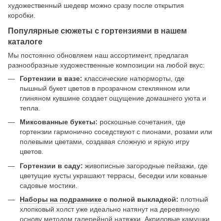
художественный шедевр можно сразу после открытия
коробки.
Популярные сюжеты с гортензиями в нашем
каталоге
Мы постоянно обновляем наш ассортимент, предлагая
разнообразные художественные композиции на любой вкус:
Гортензии в вазе:
классические натюрморты, где
пышный букет цветов в прозрачном стеклянном или
глиняном кувшине создает ощущение домашнего уюта и
тепла.
Миксованные букеты:
роскошные сочетания, где
гортензии гармонично соседствуют с пионами, розами или
полевыми цветами, создавая сложную и яркую игру
цветов.
Гортензии в саду:
живописные загородные пейзажи, где
цветущие кусты украшают террасы, беседки или кованые
садовые мостики.
Наборы на подрамнике
с полной выкладкой:
плотный
хлопковый холст уже идеально натянут на деревянную
основу методом галерейной натяжки. Акриловые камушки