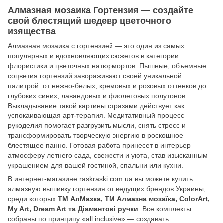
Алмазная мозаика Гортензия — создайте
свой блестящий шедевр цветочного
изящества
Алмазная мозаика
с гортензией — это один из самых
популярных и вдохновляющих сюжетов в категории
флористики и цветочных натюрмортов. Пышные, объемные
соцветия гортензий завораживают своей уникальной
палитрой: от нежно-белых, кремовых и розовых оттенков до
глубоких синих, лавандовых и фиолетовых полутонов.
Выкладывание такой картины стразами действует как
успокаивающая арт-терапия. Медитативный процесс
рукоделия помогает разгрузить мысли, снять стресс и
трансформировать творческую энергию в роскошное
блестящее панно. Готовая работа принесет в интерьер
атмосферу летнего сада, свежести и уюта, став изысканным
украшением для вашей гостиной, спальни или кухни.
В интернет-магазине raskraski.com.ua вы можете купить
алмазную вышивку гортензия от ведущих брендов Украины,
среди которых
ТМ АлМазка, ТМ Алмазна мозаїка, ColorArt,
My Art, Dream Art та Діамантові ручки
. Все комплекты
собраны по принципу «all inclusive» — создавать