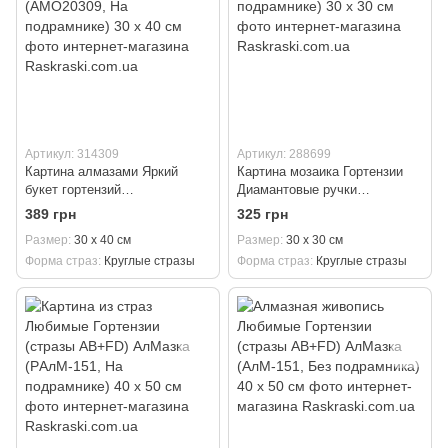
Артикул: 314309
Артикул: 288699
Картина алмазами Яркий
Картина мозаика Гортензии
букет гортензий
Диамантовые ручки
©art_selena_ua Идейка
(GU_187114, На подрамнике)
389 грн
325 грн
(AMO20309, На подрамнике)
30 х 30 см
Размер
30 х 40 см
Размер
30 х 30 см
30 х 40 см
Форма страз
Круглые стразы
Форма страз
Круглые стразы