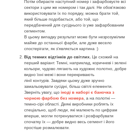
Потім обираєте наступний номер і зафарбовуєте всі
сектори з цим же номером і так далі. Не обов'язково
використовувати їх по порядку, можна брати той,
який більше подобається, або той, що
передбачений для сусіднього із уже зафарбованим
сегментом.
В цьому випадку результат може бути незрозумілим
майже до останньої фарби, але дуже весело
спостерігати, як з'являється картина :)
Від темних відтінків до світлих.
Це схожий на
перший варіант. Темні, наприклад, коричневі і зелені
кольори, чудово лягають на художнє полотно, добре
видно їхні межі і вони перекривають
лінії контурів. Завдяки цьому дуже зручно
замальовувати сусідні, більш світлі елементи.
Зверніть увагу, що
іноді в наборі є баночка з
чорною фарбою без номера
, а на полотні —
темно-сірі області. Деякі виробники роблять їх
спеціально, щоб люди, які малюють по цифрам
вперше, могли потренуватися і розфарбувати
спочатку їх — добре видно весь сегмент і його
простіше розмалювати.