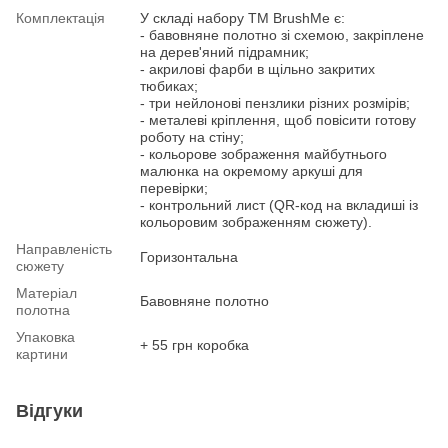
Комплектація
У складі набору ТМ BrushMe є:
- бавовняне полотно зі схемою, закріплене
на дерев'яний підрамник;
- акрилові фарби в щільно закритих
тюбиках;
- три нейлонові пензлики різних розмірів;
- металеві кріплення, щоб повісити готову
роботу на стіну;
- кольорове зображення майбутнього
малюнка на окремому аркуші для
перевірки;
- контрольний лист (QR-код на вкладиші із
кольоровим зображенням сюжету).
Направленість
Горизонтальна
сюжету
Матеріал
Бавовняне полотно
полотна
Упаковка
+ 55 грн коробка
картини
Відгуки