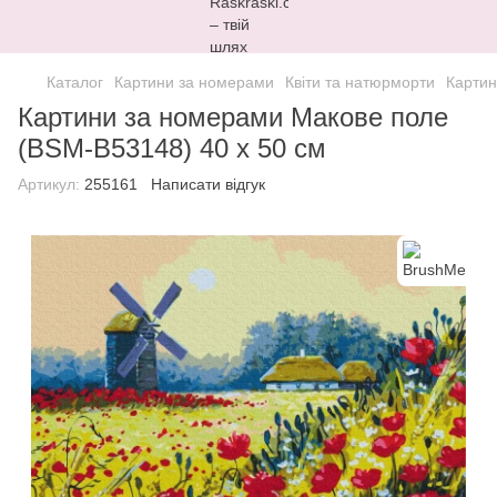
Каталог
Картини за номерами
Квіти та натюрморти
Картин
Картини за номерами Макове поле
(BSM-B53148) 40 х 50 см
Артикул:
255161
Написати відгук