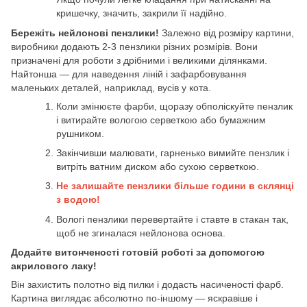
кришечку, значить, закрили її надійно.
Бережіть нейлонові пензлики!
Залежно від розміру картини,
виробники додають 2-3 пензлики різних розмірів. Вони
призначені для роботи з дрібними і великими ділянками.
Найтонша — для наведення ліній і зафарбовування
маленьких деталей, наприклад, вусів у кота.
Коли змінюєте фарби, щоразу обполіскуйте пензлик
і витирайте вологою серветкою або бумажним
рушником.
Закінчивши малювати, гарненько вимийте пензлик і
витріть ватним диском або сухою серветкою.
Не залишайте пензлики більше години в склянці
з водою!
Вологі пензлики перевертайте і ставте в стакан так,
щоб не згиналася нейлонова основа.
Додайте витонченості готовій роботі за допомогою
акрилового лаку!
Він захистить полотно від пилки і додасть насиченості фарб.
Картина виглядає абсолютно по-іншому — яскравіше і