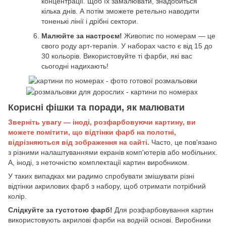
концентрації. Щоб їх замалювати, знадобиться
кілька днів. А потім зможете ретельно наводити
тоненькі лінії і дрібні сектори.
Малюйте за настроєм!
Живопис по номерам — це
свого роду арт-терапія. У наборах часто є від 15 до
30 кольорів. Використовуйте ті фарби, які вас
сьогодні надихають!
Корисні фішки та поради, як малювати
Зверніть увагу — іноді, розфарбовуючи картину, ви
можете помітити, що відтінки фарб на полотні,
відрізняються від зображення на сайті.
Часто, це пов'язано
з різними налаштуваннями екранів комп'ютерів або мобільних.
А, іноді, з неточністю комплектації картин виробником.
У таких випадках ми радимо спробувати змішувати різні
відтінки акрилових фарб з набору, щоб отримати потрібний
колір.
Слідкуйте за густотою фарб!
Для розфарбовування картин
використовують акрилові фарби на водній основі. Виробники