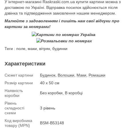
У інтернет-магазині Raskraski.com.ua купити картини можна з
доставкою по Україні. Відправка посилок здійснюється після
дзвінка та підтвердження замовлення нашим менеджером.
Малюйте з задоволенням і пишіть нам свої відгуки про
картини за номерами!
Теги : поле, маки, вітряк, будинки
Характеристики
Сюжет картини
Будинок
,
Волошки
,
Маки
,
Ромашки
Розмір картини
40 х 50 см
Наявність
Без коробки, В коробці
коробки
Рівень
складності
3 рівень
схеми
Код виробника
BSM-B53148
товару (MPN)