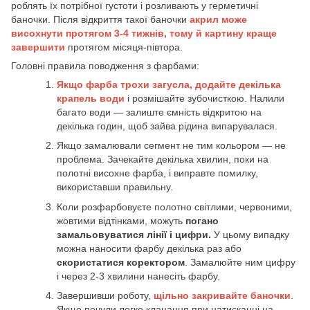
роблять їх потрібної густоти і розливають у герметичні
баночки. Після відкриття такої баночки
акрил може
висохнути протягом 3-4 тижнів, тому й картину краще
завершити
протягом місяця-півтора.
Головні правила поводження з фарбами:
Якщо фарба трохи загусла, додайте декілька
крапель води
і розмішайте зубочисткою. Налили
багато води — залиште ємність відкритою на
декілька годин, щоб зайва рідина випарувалася.
Якщо замалювали сегмент не тим кольором — не
проблема. Зачекайте декілька хвилин, поки на
полотні висохне фарба, і виправте помилку,
використавши правильну.
Коли розфарбовуєте полотно світлими, червоними,
жовтими відтінками, можуть
погано
замальовуватися лінії і цифри.
У цьому випадку
можна наносити фарбу декілька раз або
скористатися коректором
. Замалюйте ним цифру
і через 2-3 хвилини нанесіть фарбу.
Завершивши роботу,
щільно закривайте баночки
.
Якщо почули легке клацання при натисканні на