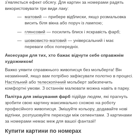
з'являється ефект обсягу. Для картин за номерами радять
використовувати три види лаку:
матовий
— прибере відблиски, якщо розмальовка
висить біля вікна або поруч із лампою;
глянсовий
— посилить блиск і яскравість фарб;
шовковисто-матовий
— універсальний і має
переваги обох попередніх.
Аксесуари для тих, хто бажає відчути себе справжнім
художником!
Важко уявити справжнього живописця без мольберта! Він
незамінний, якщо вам потрібно зафіксувати полотно в процесі.
Настільний
або
телескопічний
мольберт забезпечить
комфортні умови. З останнім малювати можна навіть в парку.
Палітра для змішування фарб
підійде людям, які прагнуть
зробити свою картину максимально схожою на роботу
професійного живописця. Змішуйте кольору, додавайте нові
відтінки, розтушовуйте переходи між сегментами. З картинами
за номерами немає меж для вашої фантазії!
Купити картини по номерах