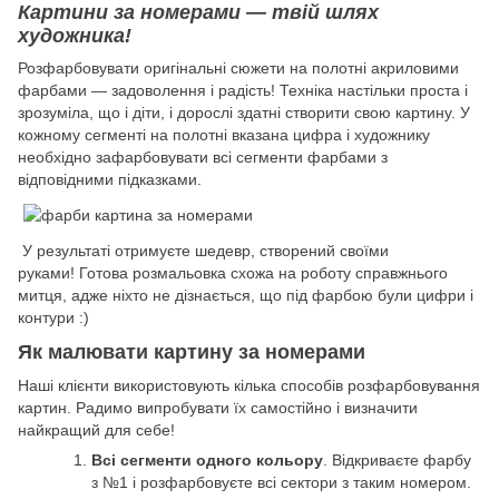
Картини за номерами — твій шлях
художника!
Розфарбовувати оригінальні сюжети на полотні акриловими
фарбами — задоволення і радість! Техніка настільки проста і
зрозуміла, що і діти, і дорослі здатні створити свою картину. У
кожному сегменті на полотні вказана цифра і художнику
необхідно зафарбовувати всі сегменти фарбами з
відповідними підказками.
У результаті отримуєте шедевр, створений своїми
руками! Готова розмальовка схожа на роботу справжнього
митця, адже ніхто не дізнається, що під фарбою були цифри і
контури :)
Як малювати картину за номерами
Наші клієнти використовують кілька способів розфарбовування
картин. Радимо випробувати їх самостійно і визначити
найкращий для себе!
Всі сегменти одного кольору
. Відкриваєте фарбу
з №1 і розфарбовуєте всі сектори з таким номером.