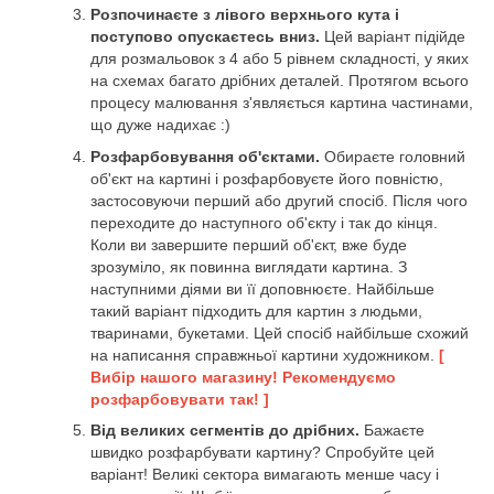
Розпочинаєте з лівого верхнього кута і
поступово опускаєтесь вниз.
Цей варіант підійде
для розмальовок з 4 або 5 рівнем складності, у яких
на схемах багато дрібних деталей. Протягом всього
процесу малювання з'являється картина частинами,
що дуже надихає :)
Розфарбовування об'єктами.
Обираєте головний
об'єкт на картині і розфарбовуєте його повністю,
застосовуючи перший або другий спосіб. Після чого
переходите до наступного об'єкту і так до кінця.
Коли ви завершите перший об'єкт, вже буде
зрозуміло, як повинна виглядати картина. З
наступними діями ви її доповнюєте. Найбільше
такий варіант підходить для картин з людьми,
тваринами, букетами. Цей спосіб найбільше схожий
на написання справжньої картини художником.
[
Вибір нашого магазину! Рекомендуємо
розфарбовувати так! ]
Від великих сегментів до дрібних.
Бажаєте
швидко розфарбувати картину? Спробуйте цей
варіант! Великі сектора вимагають менше часу і