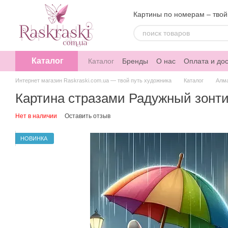
Перейти к основному контенту
Картины по номерам – твой
Каталог
Каталог
Бренды
О нас
Оплата и дос
Интернет магазин Raskraski.com.ua — твой путь художника
Каталог
Алм
Картина стразами Радужный зонти
Нет в наличии
Оставить отзыв
НОВИНКА