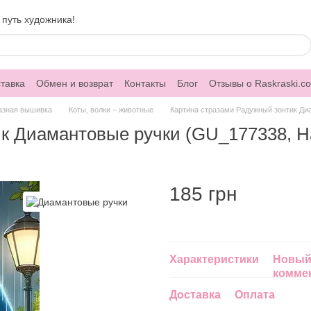
 путь художника!
тавка
Обмен и возврат
Контакты
Блог
Отзывы о Raskraski.c
азная вышивка
Коты, волки – животные
Картина стразами Радужный зонтик Ди
к Диамантовые ручки (GU_177338, На
185 грн
Характеристики
Новый
комме
Доставка
Оплата