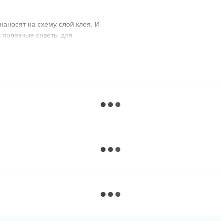
наносят на схему слой клея. И
 полезные советы для
вите лампу для освещения,
 который есть в комплекте.
се стразы. Так как
ечные коробки или пустые
х, кто любит рисовать картины
ожно зафиксировать, поставив
ойте небольшой участок схемы,
к вы не будете прижиматься
или по сегментам
с
й карандаш.
 нравится! Старайтесь