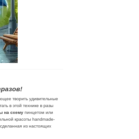
разов!
яющее творить удивительные
ать в этой технике в разы
ы на схему
пинцетом или
тельной красоты handmade-
о сделанная из настоящих