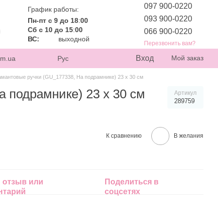
097 900-0220
График работы:
093 900-0220
Пн-пт с 9 до 18
:
00
Сб с 10 до 15
:
00
066 900-0220
ВС:
выходной
Перезвонить вам?
Вход
Мой заказ
om.ua
Рус
амантовые ручки (GU_177338, На подрамнике) 23 х 30 см
 подрамнике) 23 х 30 см
Артикул
289759
К сравнению
В желания
 отзыв или
Поделиться в
нтарий
соцсетях