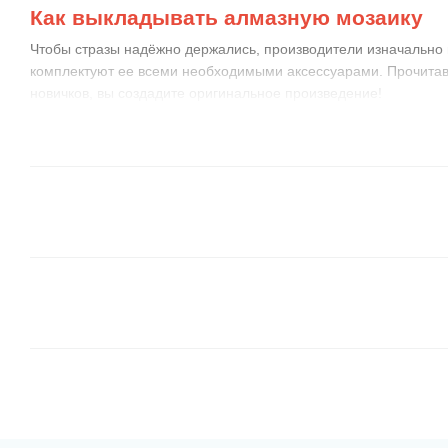
Как выкладывать алмазную мозаику
Чтобы стразы надёжно держались, производители изначально 
комплектуют ее всеми необходимыми аксессуарами. Прочитав
новичков, вы создадите оригинальное произведение!
Приготовьте комфортное рабочее место
, устано
если нужно. Распакуйте и разложите набор на стол.
Насыпьте немного стразов в лоточек
с луночками,
Для удобства лучше подготовиться пару цветов или в
вместительность лоточка маленькая, возьмите спич
баночки из-под акриловых красок (они имеются у все
по номерам :))
Закрепите схему
на ровной поверхности. Края ее м
стаканы с водой или тяжёлые статуэтки. Затем откр
примерно 10-15 рядов, отогнув защитную пленку. Та
локтями к полотну.
Выкладывать стразы-камешки следует по рядам 
одинаковыми цветами, используя пинцет или клеево
Поэкспериментируйте и определите, что вам больше