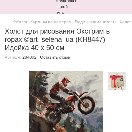
Каталог
Картины по номерам
Люди и знаменитости
Холст
Холст для рисования Экстрим в
горах ©art_selena_ua (KH8447)
Идейка 40 х 50 см
Артикул:
284002
Оставить отзыв