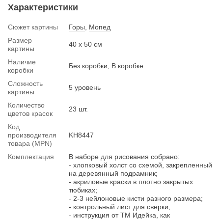
Характеристики
Сюжет картины
Горы
,
Мопед
Размер
40 х 50 см
картины
Наличие
Без коробки, В коробке
коробки
Сложность
5 уровень
картины
Количество
23 шт.
цветов красок
Код
производителя
KH8447
товара (MPN)
Комплектация
В наборе для рисования собрано:
- хлопковый холст со схемой, закрепленный
на деревянный подрамник;
- акриловые краски в плотно закрытых
тюбиках;
- 2-3 нейлоновые кисти разного размера;
- контрольный лист для сверки;
- инструкция от ТМ Идейка, как