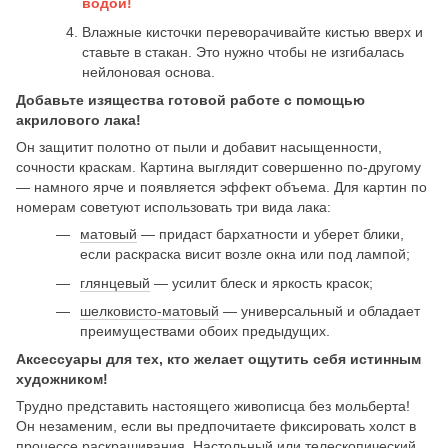
водой!
Влажные кисточки переворачивайте кистью вверх и
ставьте в стакан. Это нужно чтобы не изгибалась
нейлоновая основа.
Добавьте изящества готовой работе с помощью
акрилового лака!
Он защитит полотно от пыли и добавит насыщенности,
сочности краскам. Картина выглядит совершенно по-другому
— намного ярче и появляется эффект объема. Для картин по
номерам советуют использовать три вида лака:
матовый
— придаст бархатности и уберет блики,
если раскраска висит возле окна или под лампой;
глянцевый
— усилит блеск и яркость красок;
шелковисто-матовый
— универсальный и обладает
преимуществами обоих предыдущих.
Аксессуары для тех, кто желает ощутить себя истинным
художником!
Трудно представить настоящего живописца без мольберта!
Он незаменим, если вы предпочитаете фиксировать холст в
процессе раскрашивания.
Настольный
или
телескопический