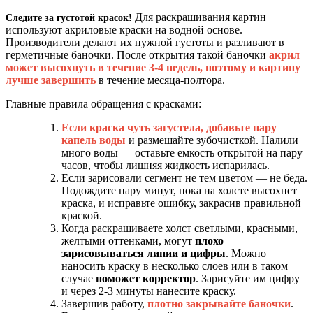
Для раскрашивания картин
Следите за густотой красок!
используют акриловые краски на водной основе.
Производители делают их нужной густоты и разливают в
герметичные баночки. После открытия такой баночки
акрил
может высохнуть в течение 3-4 недель,
поэтому и картину
лучше завершить
в течение месяца-полтора.
Главные правила обращения с красками:
Если краска чуть загустела, добавьте пару
капель воды
и размешайте зубочисткой. Налили
много воды — оставьте емкость открытой на пару
часов, чтобы лишняя жидкость испарилась.
Если зарисовали сегмент не тем цветом — не беда.
Подождите пару минут, пока на холсте высохнет
краска, и исправьте ошибку, закрасив правильной
краской.
Когда раскрашиваете холст светлыми, красными,
желтыми оттенками, могут
плохо
зарисовываться линии и цифры
. Можно
наносить краску в несколько слоев или в таком
случае
поможет корректор
. Зарисуйте им цифру
и через 2-3 минуты нанесите краску.
Завершив работу,
плотно закрывайте баночки
.