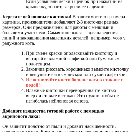
Если услышали легкий щелчок при нажатии на
крышечку, значит, закрыли ее надежно.
Берегите нейлоновые кисточки!
В зависимости от размера
картины, производители добавляют 2-3 кисточки разных
размеров. Они предназначены для работы с мелкими и
большими участками. Самая тоненькая — для наведения
линий и закрашивания маленьких деталей, например, усов у
радужного кота.
При смене краски ополаскивайте кисточку и
вытирайте влажной салфеткой или бумажным
полотенцем.
Закончив рисовать, хорошенько вымойте кисточку
и высушите ватным диском или сухой салфеткой.
Не оставляйте кисти больше часа в стакане с
водой!
Влажные кисточки переворачивайте кистью
вверх и ставьте в стакан. Это нужно чтобы не
изгибалась нейлоновая основа.
Добавьте изящества готовой работе с помощью
акрилового лака!
Он защитит полотно от пыли и добавит насыщенности,
сочности краскам. Картина выглядит совершенно по-другому