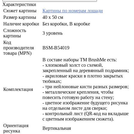
Характеристики
Сюжет картины
Картины по номерам лошади
Размер картины
40 х 50 см
Наличие коробки
Без коробки, В коробке
Сложность
3 уровень
картины
Код
производителя
BSM-B54019
товара (MPN)
В составе наборы ТМ BrushMe есть:
- хлопковый холст со схемой,
закрепленный на деревянный подрамник;
- акриловые краски в плотно закрытых
тюбиках;
- три нейлоновые кисти разных размеров;
Комплектация
- металлические крепления, чтобы
повесить готовую работу на стену;
- цветное изображение будущего рисунка
на отдельном листе для сверки;
- контрольный лист (QR-код на вкладыше
с цветным изображением сюжета).
Ориентация
Вертикальная
рисунка