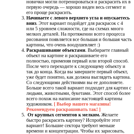
новички могли потренироваться и раскрасить их в
первую очередь — хорошо виден весь сегмент и
его проще раскрасить.
Начинаете с левого верхнего угла и опускаетесь
вниз
. Этот вариант подойдет для раскрасок с 4
или 5 уровнем сложности, где на схемах много
мелких деталей. На протяжении всего процесса
рисования появляется все большая и большая часть
картины, что очень воодушевляет :)
Раскрашивание объектами
. Выбираете главный
объект на картине и раскрашиваете его
полностью, применяя первый или второй способ.
После чего переходите к следующему объекту и
так до конца. Когда вы завершите первый объект,
уже будет понятно, как должна выглядеть картина.
Со следующими действиями вы ее дополняете.
Больше всего такой вариант подходит для картин с
людьми, животными, букетами. Этот способ более
всего похож на написание настоящей картины
художником.
[ Выбор нашего магазина!
Рекомендуем раскрашивать так! ]
От крупных сегментов к мелким.
Желаете
быстро раскрасить картину? Испробуйте этот
вариант! Большие сектора требуют меньше
времени и концентрации. Чтобы их зарисовать,