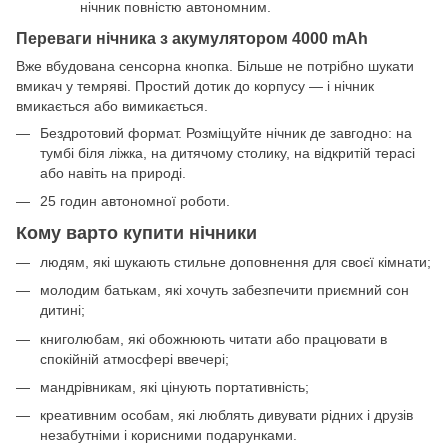
нічник повністю автономним.
Переваги нічника з акумулятором 4000 mAh
Вже вбудована сенсорна кнопка. Більше не потрібно шукати
вмикач у темряві. Простий дотик до корпусу — і нічник
вмикається або вимикається.
Бездротовий формат. Розміщуйте нічник де завгодно: на
тумбі біля ліжка, на дитячому столику, на відкритій терасі
або навіть на природі.
25 годин автономної роботи.
Кому варто купити нічники
людям, які шукають стильне доповнення для своєї кімнати;
молодим батькам, які хочуть забезпечити приємний сон
дитині;
книголюбам, які обожнюють читати або працювати в
спокійній атмосфері ввечері;
мандрівникам, які цінують портативність;
креативним особам, які люблять дивувати рідних і друзів
незабутніми і корисними подарунками.