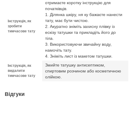
отримаєте коротку інструкцію для
початківців.
1. Ділянка шкіру, ня ку бажаєте нанести
тату, має бути чистою.
Інструкція, як
зробити
2. Акуратно зніміть захисну плівку із
тимчасове тату
ескізу татушки та прикладіть його до
тіла.
3. Використовуючи звичайну воду,
намочіть тату.
4. Зніміть лист із макетом татушки.
Змийте татушку антисептиком,
Інструкція, як
видалити
спиртовим розчином або косметичною
тимчасове тату
олійкою.
Відгуки