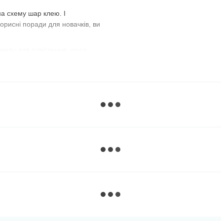
а схему шар клею. І
орисні поради для новачків, ви
 лампу для освітлення, якщо
в комплекті. Для зручності
 або всі стрази. Так як
рників або порожні баночки з під
 картини за номерами :))
зафіксувати, поставивши
 невелику ділянку схеми,
к ви не будете притискатися
а сегментами
з однаковими
ець. Експериментуйте і
розташувати камінчики рівними
целярську лінійку. Добре
знадобитися звичайна кухонна