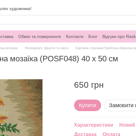
шлях художника!
оставка
Обмін та повернення
Контакти
Блог
Відгуки про Rask
зна мозаїка
Натюрморт, фрукти та овочі
Картина стразами Грибочки Алмазна м
а мозаїка (POSF048) 40 х 50 см
650 грн
Купити
Замовити
Характеристики
Новий 
Доставка
Оплата