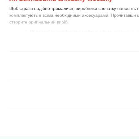
Щоб стрази надійно трималися, виробники спочатку наносять н
комплектують її всіма необхідними аксесуарами. Прочитавши к
створите оригінальний виріб!
Приготуйте комфортне робоче місце
, встановіть
потрібно. Розпакуйте і розкладіть набір на стіл.
Насипте трохи стразів у лоток
з луночками, який є 
краще підготуватися пару сусідніх між собою кольорів
місткість лоточка маленька, візьміть коробки із під сі
акрилових фарб (вони є у всіх, хто любить малювати
Закріпіть схему на рівній поверхні.
Краї її можна 
склянки з водою або важкі статуетки. Потім відкрийте
приблизно 10-15 рядів, відігнувши захисну плівку. Та
ліктями до полотна.
Викладати стрази-камінчики слід по рядах або з
кольорами, використовуючи пінцет або клейовий олів
визначте, що вам більше подобається! Намагайтеся 
рядами, можете застосувати для цього дерев'яну кан
притискайте камінчики-стрази. Для цього вам може 