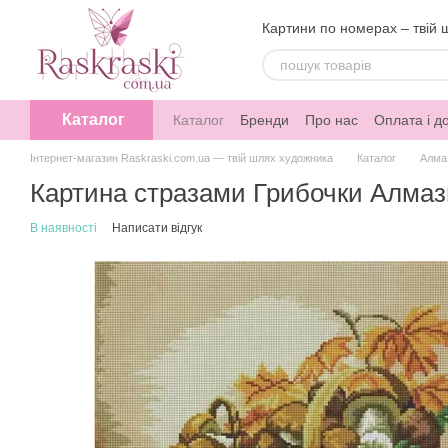
Перейти до основного контенту
Картини по номерах – твій 
Каталог
Каталог
Бренди
Про нас
Оплата і д
Інтернет-магазин Raskraski.com.ua — твій шлях художника
Каталог
Алма
Картина стразами Грибочки Алмазн
В наявності
Написати відгук