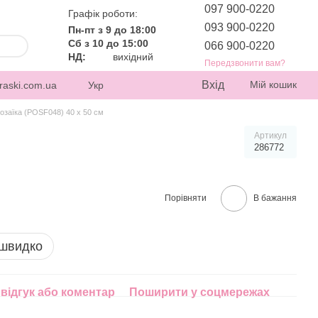
097 900-0220
Графік роботи:
093 900-0220
Пн-пт з 9 до 18:00
Сб з 10 до 15:00
066 900-0220
НД:
вихідний
Передзвонити вам?
Вхід
Мій кошик
raski.com.ua
Укр
озаїка (POSF048) 40 х 50 см
Артикул
286772
Порівняти
В бажання
 швидко
відгук або коментар
Поширити у соцмережах