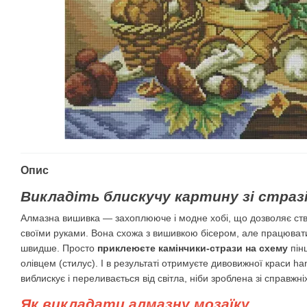
Опис
Викладіть блискучу картину зі стразі
Алмазна вишивка — захоплююче і модне хобі, що дозволяє ств
своїми руками. Вона схожа з вишивкою бісером, але працювати в
швидше. Просто
приклеюєте камінчики-стрази на схему
пін
олівцем (стилус). І в результаті отримуєте дивовижної краси
виблискує і переливається від світла, ніби зроблена зі справжні
Як викладати алмазну мозаїку