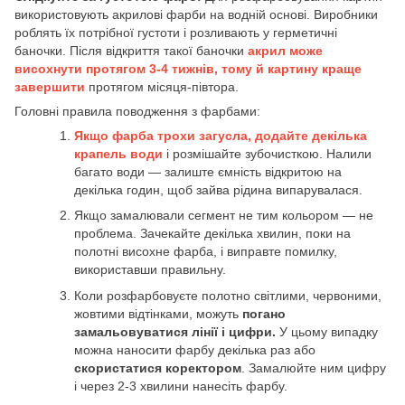
використовують акрилові фарби на водній основі. Виробники
роблять їх потрібної густоти і розливають у герметичні
баночки. Після відкриття такої баночки
акрил може
висохнути протягом 3-4 тижнів, тому й картину краще
завершити
протягом місяця-півтора.
Головні правила поводження з фарбами:
Якщо фарба трохи загусла, додайте декілька
крапель води
і розмішайте зубочисткою. Налили
багато води — залиште ємність відкритою на
декілька годин, щоб зайва рідина випарувалася.
Якщо замалювали сегмент не тим кольором — не
проблема. Зачекайте декілька хвилин, поки на
полотні висохне фарба, і виправте помилку,
використавши правильну.
Коли розфарбовуєте полотно світлими, червоними,
жовтими відтінками, можуть
погано
замальовуватися лінії і цифри.
У цьому випадку
можна наносити фарбу декілька раз або
скористатися коректором
. Замалюйте ним цифру
і через 2-3 хвилини нанесіть фарбу.