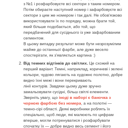
з №1 і розфарбовуєте всі сектори з таким номером.
Потім обираєте наступний номер і зафарбовуєте всі
сектори з цим же номером і так далі. Не обов'язково
використовувати їх по порядку, можна брати той,
який більше подобається, або той, що
передбачений для сусіднього із уже зафарбованим
сегментом.
В цьому випадку результат може бути незрозумілим
майже до останньої фарби, але дуже весело
спостерігати, як з'являється картина :)
Від темних відтінків до світлих.
Це схожий на
перший варіант. Темні, наприклад, коричневі і зелені
кольори, чудово лягають на художнє полотно, добре
видно їхні межі і вони перекривають
лінії контурів. Завдяки цьому дуже зручно
замальовувати сусідні, більш світлі елементи.
Зверніть увагу, що
іноді в наборі є баночка з
чорною фарбою без номера
, а на полотні —
темно-сірі області. Деякі виробники роблять їх
спеціально, щоб люди, які малюють по цифрам
вперше, могли потренуватися і розфарбувати
спочатку їх — добре видно весь сегмент і його