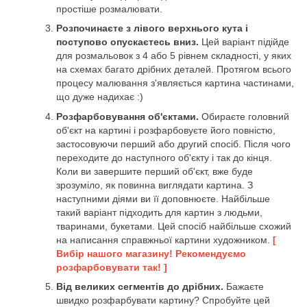
простіше розмалювати.
Розпочинаєте з лівого верхнього кута і
поступово опускаєтесь вниз.
Цей варіант підійде
для розмальовок з 4 або 5 рівнем складності, у яких
на схемах багато дрібних деталей. Протягом всього
процесу малювання з'являється картина частинами,
що дуже надихає :)
Розфарбовування об'єктами.
Обираєте головний
об'єкт на картині і розфарбовуєте його повністю,
застосовуючи перший або другий спосіб. Після чого
переходите до наступного об'єкту і так до кінця.
Коли ви завершите перший об'єкт, вже буде
зрозуміло, як повинна виглядати картина. З
наступними діями ви її доповнюєте. Найбільше
такий варіант підходить для картин з людьми,
тваринами, букетами. Цей спосіб найбільше схожий
на написання справжньої картини художником.
[
Вибір нашого магазину! Рекомендуємо
розфарбовувати так! ]
Від великих сегментів до дрібних.
Бажаєте
швидко розфарбувати картину? Спробуйте цей