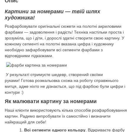
Опис
Картини за номерами — твій шлях
художника!
Розфарбовувати оригінальні сюжети на полотні акриловими
фарбами — задоволення і радість! Техніка настільки проста і
зрозуміла, що і діти, і дорослі здатні створити свою картину. У
кожному сегменті на полотні вказана цифра і художнику
необхідно зафарбовувати всі сегменти фарбами з
відповідними підказками.
У результаті отримуєте шедевр, створений своїми
руками! Готова розмальовка схожа на роботу справжнього
митця, адже ніхто не дізнається, що під фарбою були цифри і
контури :)
Як малювати картину за номерами
Наші клієнти використовують кілька способів розфарбовування
картин. Радимо випробувати їх самостійно і визначити
найкращий для себе!
Всі сегменти одного кольору
. Відкриваєте фарбу