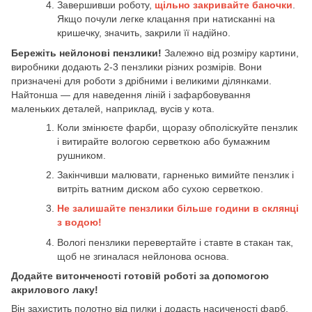
Завершивши роботу,
щільно закривайте баночки
.
Якщо почули легке клацання при натисканні на
кришечку, значить, закрили її надійно.
Бережіть нейлонові пензлики!
Залежно від розміру картини,
виробники додають 2-3 пензлики різних розмірів. Вони
призначені для роботи з дрібними і великими ділянками.
Найтонша — для наведення ліній і зафарбовування
маленьких деталей, наприклад, вусів у кота.
Коли змінюєте фарби, щоразу обполіскуйте пензлик
і витирайте вологою серветкою або бумажним
рушником.
Закінчивши малювати, гарненько вимийте пензлик і
витріть ватним диском або сухою серветкою.
Не залишайте пензлики більше години в склянці
з водою!
Вологі пензлики перевертайте і ставте в стакан так,
щоб не згиналася нейлонова основа.
Додайте витонченості готовій роботі за допомогою
акрилового лаку!
Він захистить полотно від пилки і додасть насиченості фарб.