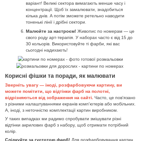
варіант! Великі сектора вимагають менше часу і
концентрації. Щоб їх замалювати, знадобиться
кілька днів. А потім зможете ретельно наводити
тоненькі лінії і дрібні сектори.
Малюйте за настроєм!
Живопис по номерам — це
свого роду арт-терапія. У наборах часто є від 15 до
30 кольорів. Використовуйте ті фарби, які вас
сьогодні надихають!
Корисні фішки та поради, як малювати
Зверніть увагу — іноді, розфарбовуючи картину, ви
можете помітити, що відтінки фарб на полотні,
відрізняються від зображення на сайті.
Часто, це пов'язано
з різними налаштуваннями екранів комп'ютерів або мобільних.
А, іноді, з неточністю комплектації картин виробником.
У таких випадках ми радимо спробувати змішувати різні
відтінки акрилових фарб з набору, щоб отримати потрібний
колір.
Слідкуйте за густотою фарб!
Для розфарбовування картин