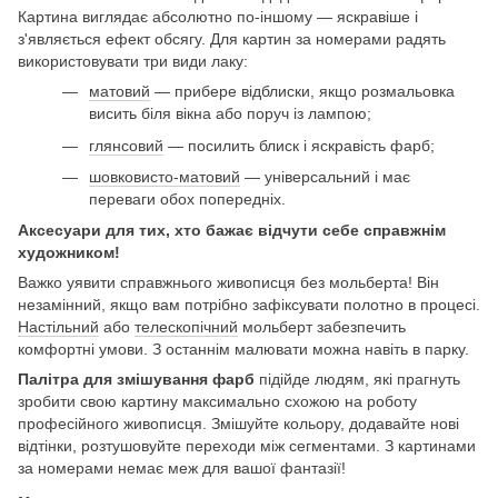
Картина виглядає абсолютно по-іншому — яскравіше і
з'являється ефект обсягу. Для картин за номерами радять
використовувати три види лаку:
матовий
— прибере відблиски, якщо розмальовка
висить біля вікна або поруч із лампою;
глянсовий
— посилить блиск і яскравість фарб;
шовковисто-матовий
— універсальний і має
переваги обох попередніх.
Аксесуари для тих, хто бажає відчути себе справжнім
художником!
Важко уявити справжнього живописця без мольберта! Він
незамінний, якщо вам потрібно зафіксувати полотно в процесі.
Настільний
або
телескопічний
мольберт забезпечить
комфортні умови. З останнім малювати можна навіть в парку.
Палітра для змішування фарб
підійде людям, які прагнуть
зробити свою картину максимально схожою на роботу
професійного живописця. Змішуйте кольору, додавайте нові
відтінки, розтушовуйте переходи між сегментами. З картинами
за номерами немає меж для вашої фантазії!