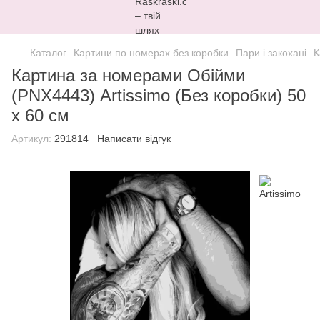
Каталог
Картини по номерах без коробки
Пари і закохані
К
Картина за номерами Обійми
(PNX4443) Artissimo (Без коробки) 50
х 60 см
Артикул:
291814
Написати відгук