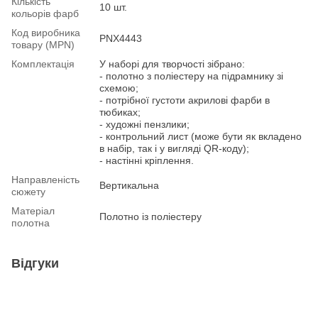
Кількість
10 шт.
кольорів фарб
Код виробника
PNX4443
товару (MPN)
Комплектація
У наборі для творчості зібрано:
- полотно з поліестеру на підрамнику зі
схемою;
- потрібної густоти акрилові фарби в
тюбиках;
- художні пензлики;
- контрольний лист (може бути як вкладено
в набір, так і у вигляді QR-коду);
- настінні кріплення.
Направленість
Вертикальна
сюжету
Матеріал
Полотно із поліестеру
полотна
Відгуки