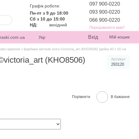
097 900-0220
Графік роботи:
093 900-0220
Пн-пт з 9 до 18:00
Сб з 10 до 15:00
066 900-0220
НД:
вихідний
Передзвонити вам?
Вхід
Мій кошик
raski.com.ua
Укр
а гармонія з фарбами металік extra ©victoria_art (KHO8506) Ідейка 40 х 50 см
victoria_art (KHO8506)
Артикул
293120
Порівняти
В бажання