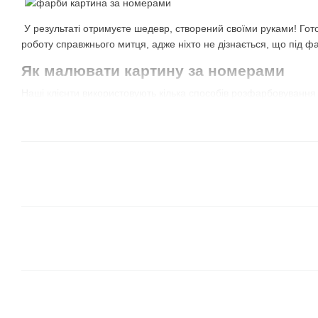
У результаті отримуєте шедевр, створений своїми руками! Гот
роботу справжнього митця, адже ніхто не дізнається, що під ф
Як малювати картину за номерами
Наші клієнти використовують кілька способів розфарбовування
їх самостійно і визначити найкращий для себе!
Всі сегменти одного кольору
. Відкриваєте фарбу 
сектори з таким номером. Потім обираєте наступний 
сектори з цим же номером і так далі. Не обов'язково 
можна брати той, який більше подобається, або той
для сусіднього із уже зафарбованим сегментом.
В цьому випадку результат може бути незрозумілим 
але дуже весело спостерігати, як з'являється картина
Від темних відтінків до світлих.
Це схожий на перш
коричневі і зелені кольори, чудово лягають на худож
межі і вони перекривають лінії контурів. Завдяки ць
сусідні, більш світлі елементи.
Зверніть увагу, що
іноді в наборі є баночка з чо