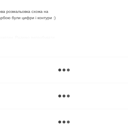
ова розмальовка схожа на
арбою були цифри і контури :)
 картин. Радимо випробувати
з №1 і розфарбовуєте всі
номер і зафарбовуєте всі
використовувати їх по порядку,
, що передбачений
майже до останньої фарби,
 :)
ий варіант. Темні, наприклад,
нє полотно, добре видно їхні
ому дуже зручно замальовувати
рною фарбою без номера
, а на