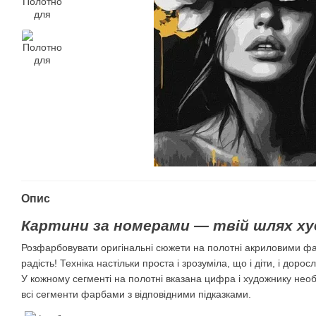
Опис
Картини за номерами — твій шлях ху
Розфарбовувати оригінальні сюжети на полотні акриловими ф
радість! Техніка настільки проста і зрозуміла, що і діти, і дорос
У кожному сегменті на полотні вказана цифра і художнику нео
всі сегменти фарбами з відповідними підказками.