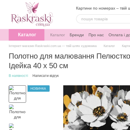
Перейти до основного контенту
Картини по номерах – твій 
Каталог
Каталог
Бренди
Про нас
Оплата і д
Інтернет-магазин Raskraski.com.ua — твій шлях художника
Каталог
Карти
Полотно для малювання Пелюсткова
Ідейка 40 х 50 см
В наявності
Написати відгук
НОВИНКА