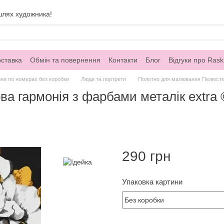
шлях художника!
оставка
Обмін та повернення
Контакти
Блог
Відгуки про Rask
ни по номерах без коробки
Люди та портрети
Полотно для малювання Пелюстков
 гармонія з фарбами металік extra ©
290 грн
Упаковка картини