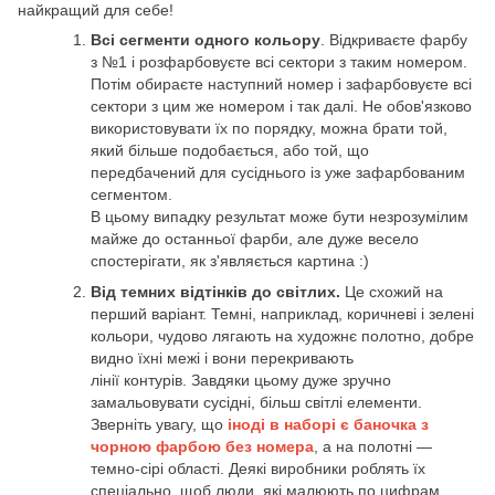
найкращий для себе!
Всі сегменти одного кольору
. Відкриваєте фарбу
з №1 і розфарбовуєте всі сектори з таким номером.
Потім обираєте наступний номер і зафарбовуєте всі
сектори з цим же номером і так далі. Не обов'язково
використовувати їх по порядку, можна брати той,
який більше подобається, або той, що
передбачений для сусіднього із уже зафарбованим
сегментом.
В цьому випадку результат може бути незрозумілим
майже до останньої фарби, але дуже весело
спостерігати, як з'являється картина :)
Від темних відтінків до світлих.
Це схожий на
перший варіант. Темні, наприклад, коричневі і зелені
кольори, чудово лягають на художнє полотно, добре
видно їхні межі і вони перекривають
лінії контурів. Завдяки цьому дуже зручно
замальовувати сусідні, більш світлі елементи.
Зверніть увагу, що
іноді в наборі є баночка з
чорною фарбою без номера
, а на полотні —
темно-сірі області. Деякі виробники роблять їх
спеціально, щоб люди, які малюють по цифрам