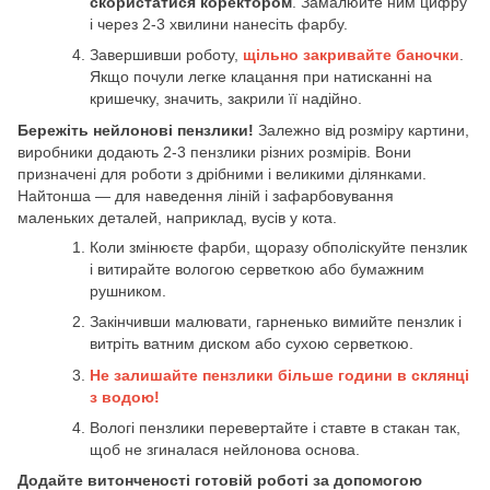
скористатися коректором
. Замалюйте ним цифру
і через 2-3 хвилини нанесіть фарбу.
Завершивши роботу,
щільно закривайте баночки
.
Якщо почули легке клацання при натисканні на
кришечку, значить, закрили її надійно.
Бережіть нейлонові пензлики!
Залежно від розміру картини,
виробники додають 2-3 пензлики різних розмірів. Вони
призначені для роботи з дрібними і великими ділянками.
Найтонша — для наведення ліній і зафарбовування
маленьких деталей, наприклад, вусів у кота.
Коли змінюєте фарби, щоразу обполіскуйте пензлик
і витирайте вологою серветкою або бумажним
рушником.
Закінчивши малювати, гарненько вимийте пензлик і
витріть ватним диском або сухою серветкою.
Не залишайте пензлики більше години в склянці
з водою!
Вологі пензлики перевертайте і ставте в стакан так,
щоб не згиналася нейлонова основа.
Додайте витонченості готовій роботі за допомогою