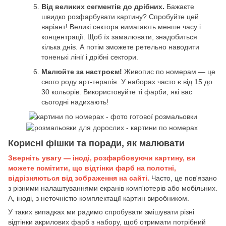
Від великих сегментів до дрібних.
Бажаєте
швидко розфарбувати картину? Спробуйте цей
варіант! Великі сектора вимагають менше часу і
концентрації. Щоб їх замалювати, знадобиться
кілька днів. А потім зможете ретельно наводити
тоненькі лінії і дрібні сектори.
Малюйте за настроєм!
Живопис по номерам — це
свого роду арт-терапія. У наборах часто є від 15 до
30 кольорів. Використовуйте ті фарби, які вас
сьогодні надихають!
Корисні фішки та поради, як малювати
Зверніть увагу — іноді, розфарбовуючи картину, ви
можете помітити, що відтінки фарб на полотні,
відрізняються від зображення на сайті.
Часто, це пов'язано
з різними налаштуваннями екранів комп'ютерів або мобільних.
А, іноді, з неточністю комплектації картин виробником.
У таких випадках ми радимо спробувати змішувати різні
відтінки акрилових фарб з набору, щоб отримати потрібний