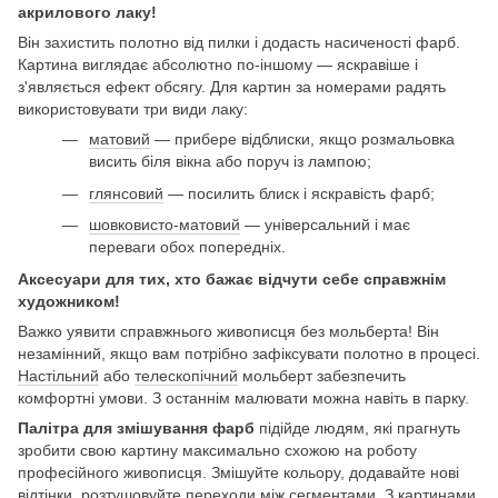
акрилового лаку!
Він захистить полотно від пилки і додасть насиченості фарб.
Картина виглядає абсолютно по-іншому — яскравіше і
з'являється ефект обсягу. Для картин за номерами радять
використовувати три види лаку:
матовий
— прибере відблиски, якщо розмальовка
висить біля вікна або поруч із лампою;
глянсовий
— посилить блиск і яскравість фарб;
шовковисто-матовий
— універсальний і має
переваги обох попередніх.
Аксесуари для тих, хто бажає відчути себе справжнім
художником!
Важко уявити справжнього живописця без мольберта! Він
незамінний, якщо вам потрібно зафіксувати полотно в процесі.
Настільний
або
телескопічний
мольберт забезпечить
комфортні умови. З останнім малювати можна навіть в парку.
Палітра для змішування фарб
підійде людям, які прагнуть
зробити свою картину максимально схожою на роботу
професійного живописця. Змішуйте кольору, додавайте нові
відтінки, розтушовуйте переходи між сегментами. З картинами