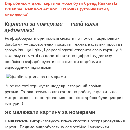
Виробником даної картини може бути бренд Raskraski,
Brushme, Rainbow Art або НікіТошка (уточнювати у
менеджера)
Картини за номерами — твій шлях
художника!
Розфарбовувати оригінальні сюжети на полотні акриловими
фарбами — задоволення і радість! Техніка настільки проста і
зрозуміла, що і діти, і дорослі здатні створити свою картину. У
кожному сегменті на полотні вказана цифра і художнику
необхідно зафарбовувати всі сегменти фарбами з
відповідними підказками.
У результаті отримуєте шедевр, створений своїми
руками! Готова розмальовка схожа на роботу справжнього
митця, адже ніхто не дізнається, що під фарбою були цифри і
контури :)
Як малювати картину за номерами
Наші клієнти використовують кілька способів розфарбовування
картин. Радимо випробувати їх самостійно і визначити