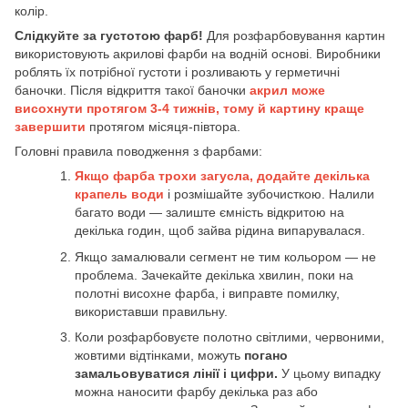
колір.
Слідкуйте за густотою фарб!
Для розфарбовування картин
використовують акрилові фарби на водній основі. Виробники
роблять їх потрібної густоти і розливають у герметичні
баночки. Після відкриття такої баночки
акрил може
висохнути протягом 3-4 тижнів, тому й картину краще
завершити
протягом місяця-півтора.
Головні правила поводження з фарбами:
Якщо фарба трохи загусла, додайте декілька
крапель води
і розмішайте зубочисткою. Налили
багато води — залиште ємність відкритою на
декілька годин, щоб зайва рідина випарувалася.
Якщо замалювали сегмент не тим кольором — не
проблема. Зачекайте декілька хвилин, поки на
полотні висохне фарба, і виправте помилку,
використавши правильну.
Коли розфарбовуєте полотно світлими, червоними,
жовтими відтінками, можуть
погано
замальовуватися лінії і цифри.
У цьому випадку
можна наносити фарбу декілька раз або