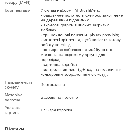
товару (MPN)
Комплектація
У складі набору ТМ BrushMe є:
- бавовняне полотно зі схемою, закріплене
на дерев'яний підрамник;
- акрилові фарби в щільно закритих
тюбиках;
- три нейлонові пензлики різних розмірів;
- металеві кріплення, щоб повісити готову
роботу на стіну;
- кольорове зображення майбутнього
малюнка на окремому аркуші для
перевірки;
- картонна коробка;
- контрольний лист (QR-код на вкладиші із
кольоровим зображенням сюжету).
Направленість
Вертикальна
сюжету
Матеріал
Бавовняне полотно
полотна
Упаковка
+ 55 грн коробка
картини
Відгуки