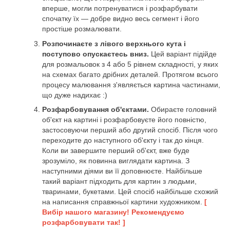
вперше, могли потренуватися і розфарбувати
спочатку їх — добре видно весь сегмент і його
простіше розмалювати.
Розпочинаєте з лівого верхнього кута і
поступово опускаєтесь вниз.
Цей варіант підійде
для розмальовок з 4 або 5 рівнем складності, у яких
на схемах багато дрібних деталей. Протягом всього
процесу малювання з'являється картина частинами,
що дуже надихає :)
Розфарбовування об'єктами.
Обираєте головний
об'єкт на картині і розфарбовуєте його повністю,
застосовуючи перший або другий спосіб. Після чого
переходите до наступного об'єкту і так до кінця.
Коли ви завершите перший об'єкт, вже буде
зрозуміло, як повинна виглядати картина. З
наступними діями ви її доповнюєте. Найбільше
такий варіант підходить для картин з людьми,
тваринами, букетами. Цей спосіб найбільше схожий
на написання справжньої картини художником.
[
Вибір нашого магазину! Рекомендуємо
розфарбовувати так! ]