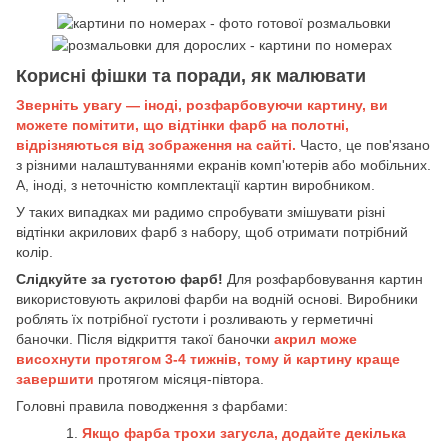
Корисні фішки та поради, як малювати
Зверніть увагу — іноді, розфарбовуючи картину, ви
можете помітити, що відтінки фарб на полотні,
відрізняються від зображення на сайті.
Часто, це пов'язано
з різними налаштуваннями екранів комп'ютерів або мобільних.
А, іноді, з неточністю комплектації картин виробником.
У таких випадках ми радимо спробувати змішувати різні
відтінки акрилових фарб з набору, щоб отримати потрібний
колір.
Слідкуйте за густотою фарб!
Для розфарбовування картин
використовують акрилові фарби на водній основі. Виробники
роблять їх потрібної густоти і розливають у герметичні
баночки. Після відкриття такої баночки
акрил може
висохнути протягом 3-4 тижнів, тому й картину краще
завершити
протягом місяця-півтора.
Головні правила поводження з фарбами:
Якщо фарба трохи загусла, додайте декілька