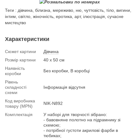
Теги : дівчина, білизна, мереживо, ню, чуттєвість, тіло, вигини,
інтим, світло, жіночність, еротика, арт, ілюстрація, сучасне
мистецтво
Характеристики
Сюжет картини
Дівчина
Розмір картини
40 х 50 см
Наявність
Без коробки, В коробці
коробки
Рівень
складності
Інформація відсутня
схеми
Код виробника
NIK-N892
товару (MPN)
Комплектація
У наборі для творчості зібрано:
- бавовняне полотно на підрамнику зі
схемою;
- потрібної густоти акрилові фарби в
тюбиках;