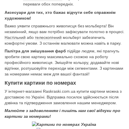
переваги обох попередніх.
Аксесуари для тих, хто бажає відчути себе справжнім
художником!
Важко уявити справжнього живописця без мольберта! Він
незамінний, якщо вам потрібно зафіксувати полотно в процесі.
Настільний
або
телескопічний
мольберт забезпечить
комфортні умови. З останнім малювати можна навіть в парку.
Палітра для змішування фарб
підійде людям, які прагнуть
зробити свою картину максимально схожою на роботу
професійного живописця. Змішуйте кольору, додавайте нові
відтінки, розтушовуйте переходи між сегментами. З картинами
за номерами немає меж для вашої фантазії!
Купити картини по номерах
У інтернет-магазині Raskraski.com.ua купити картини можна з
доставкою по Україні. Відправка посилок здійснюється після
дзвінка та підтвердження замовлення нашим менеджером.
Малюйте з задоволенням і пишіть нам свої відгуки про
картини за номерами!