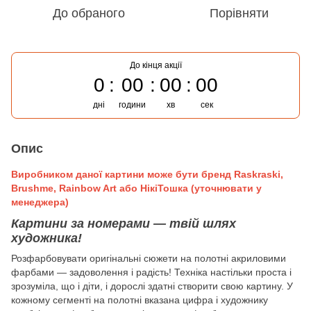
До обраного
Порівняти
До кінця акції
0
00
00
00
дні
години
хв
сек
Опис
Виробником даної картини може бути бренд Raskraski,
Brushme, Rainbow Art або НікіТошка (уточнювати у
менеджера)
Картини за номерами — твій шлях
художника!
Розфарбовувати оригінальні сюжети на полотні акриловими
фарбами — задоволення і радість! Техніка настільки проста і
зрозуміла, що і діти, і дорослі здатні створити свою картину. У
кожному сегменті на полотні вказана цифра і художнику