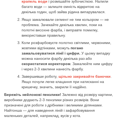
крапель води
і розмішайте зубочисткою. Налили
багато води — залиште ємність відкритою на
декілька годин, щоб зайва рідина випарувалася.
Якщо замалювали сегмент не тим кольором — не
проблема. Зачекайте декілька хвилин, поки на
полотні висохне фарба, і виправте помилку,
використавши правильну.
Коли розфарбовуєте полотно світлими, червоними,
жовтими відтінками, можуть
погано
замальовуватися лінії і цифри.
У цьому випадку
можна наносити фарбу декілька раз або
скористатися коректором
. Замалюйте ним цифру
і через 2-3 хвилини нанесіть фарбу.
Завершивши роботу,
щільно закривайте баночки
.
Якщо почули легке клацання при натисканні на
кришечку, значить, закрили її надійно.
Бережіть нейлонові пензлики!
Залежно від розміру картини,
виробники додають 2-3 пензлики різних розмірів. Вони
призначені для роботи з дрібними і великими ділянками.
Найтонша — для наведення ліній і зафарбовування
маленьких деталей, наприклад, вусів у кота.