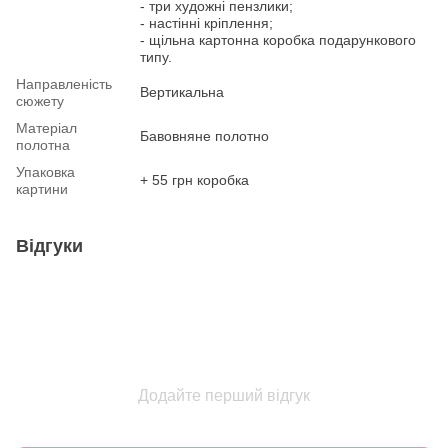
- три художні пензлики;
- настінні кріплення;
- щільна картонна коробка подарункового
типу.
Направленість
Вертикальна
сюжету
Матеріал
Бавовняне полотно
полотна
Упаковка
+ 55 грн коробка
картини
Відгуки
Додайте перший відгук