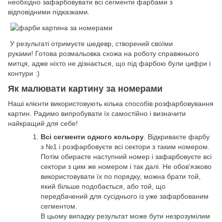
необхідно зафарбовувати всі сегменти фарбами з
відповідними підказками.
У результаті отримуєте шедевр, створений своїми
руками! Готова розмальовка схожа на роботу справжнього
митця, адже ніхто не дізнається, що під фарбою були цифри і
контури :)
Як малювати картину за номерами
Наші клієнти використовують кілька способів розфарбовування
картин. Радимо випробувати їх самостійно і визначити
найкращий для себе!
Всі сегменти одного кольору
. Відкриваєте фарбу
з №1 і розфарбовуєте всі сектори з таким номером.
Потім обираєте наступний номер і зафарбовуєте всі
сектори з цим же номером і так далі. Не обов'язково
використовувати їх по порядку, можна брати той,
який більше подобається, або той, що
передбачений для сусіднього із уже зафарбованим
сегментом.
В цьому випадку результат може бути незрозумілим