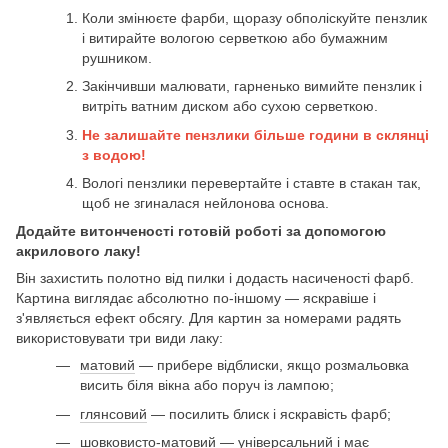
Коли змінюєте фарби, щоразу обполіскуйте пензлик
і витирайте вологою серветкою або бумажним
рушником.
Закінчивши малювати, гарненько вимийте пензлик і
витріть ватним диском або сухою серветкою.
Не залишайте пензлики більше години в склянці
з водою!
Вологі пензлики перевертайте і ставте в стакан так,
щоб не згиналася нейлонова основа.
Додайте витонченості готовій роботі за допомогою
акрилового лаку!
Він захистить полотно від пилки і додасть насиченості фарб.
Картина виглядає абсолютно по-іншому — яскравіше і
з'являється ефект обсягу. Для картин за номерами радять
використовувати три види лаку:
матовий
— прибере відблиски, якщо розмальовка
висить біля вікна або поруч із лампою;
глянсовий
— посилить блиск і яскравість фарб;
шовковисто-матовий
— універсальний і має