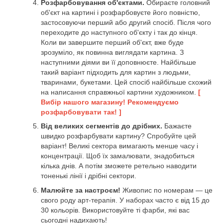
Розфарбовування об'єктами.
Обираєте головний
об'єкт на картині і розфарбовуєте його повністю,
застосовуючи перший або другий спосіб. Після чого
переходите до наступного об'єкту і так до кінця.
Коли ви завершите перший об'єкт, вже буде
зрозуміло, як повинна виглядати картина. З
наступними діями ви її доповнюєте. Найбільше
такий варіант підходить для картин з людьми,
тваринами, букетами. Цей спосіб найбільше схожий
на написання справжньої картини художником.
[
Вибір нашого магазину! Рекомендуємо
розфарбовувати так! ]
Від великих сегментів до дрібних.
Бажаєте
швидко розфарбувати картину? Спробуйте цей
варіант! Великі сектора вимагають менше часу і
концентрації. Щоб їх замалювати, знадобиться
кілька днів. А потім зможете ретельно наводити
тоненькі лінії і дрібні сектори.
Малюйте за настроєм!
Живопис по номерам — це
свого роду арт-терапія. У наборах часто є від 15 до
30 кольорів. Використовуйте ті фарби, які вас
сьогодні надихають!