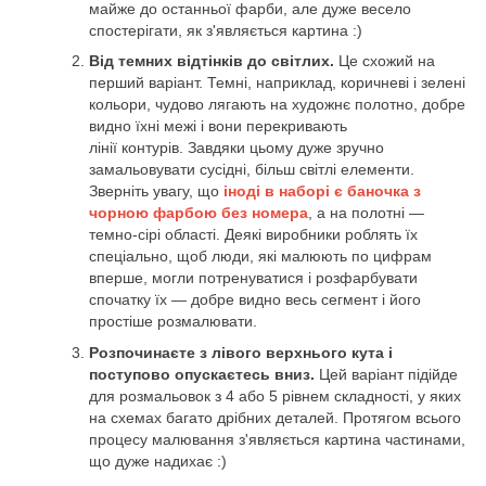
майже до останньої фарби, але дуже весело
спостерігати, як з'являється картина :)
Від темних відтінків до світлих.
Це схожий на
перший варіант. Темні, наприклад, коричневі і зелені
кольори, чудово лягають на художнє полотно, добре
видно їхні межі і вони перекривають
лінії контурів. Завдяки цьому дуже зручно
замальовувати сусідні, більш світлі елементи.
Зверніть увагу, що
іноді в наборі є баночка з
чорною фарбою без номера
, а на полотні —
темно-сірі області. Деякі виробники роблять їх
спеціально, щоб люди, які малюють по цифрам
вперше, могли потренуватися і розфарбувати
спочатку їх — добре видно весь сегмент і його
простіше розмалювати.
Розпочинаєте з лівого верхнього кута і
поступово опускаєтесь вниз.
Цей варіант підійде
для розмальовок з 4 або 5 рівнем складності, у яких
на схемах багато дрібних деталей. Протягом всього
процесу малювання з'являється картина частинами,
що дуже надихає :)