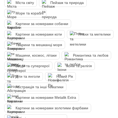
Міста світу
Пейзаж та природа
Море та кораблі
Картини за номерами собачки
Картини за номерами коти
Птахи та метелики
Тварини та мешканці моря
Машини, космос, літаки
Романтика та любов
Люди та супергерої
Ікони та релігія
Діти та янголи
Новий Рік
Абстракція та інші тематики
Картини за номерами Metalik Extra
Картини за номерами золотими фарбами