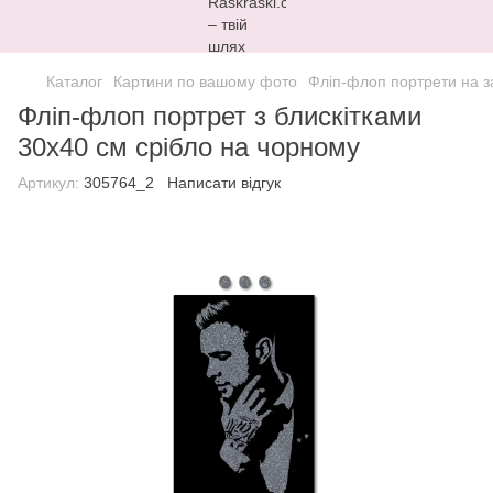
Каталог
Картини по вашому фото
Фліп-флоп портрети на 
Фліп-флоп портрет з блискітками
30х40 см срібло на чорному
Артикул:
305764_2
Написати відгук