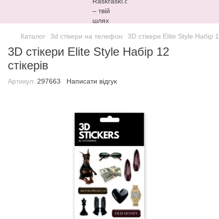
Каталог
3d стікери на телефон
3D стікери Elite Style Набір 1
3D стікери Elite Style Набір 12
стікерів
Артикул:
297663
Написати відгук